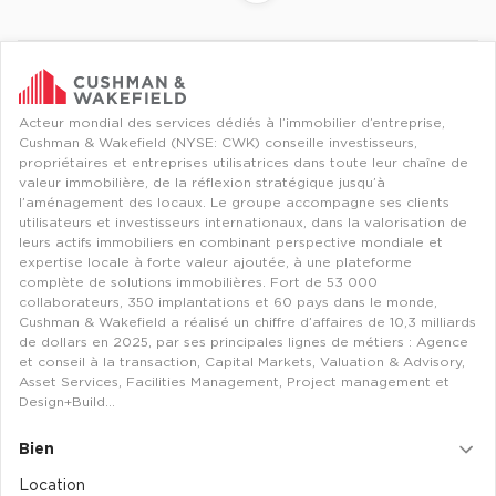
Revenir à l'accueil -
Immobilier entreprise
Flex / Coworking Plateaux opérés
Ile-d
Acteur mondial des services dédiés à l’immobilier d’entreprise,
Cushman & Wakefield (NYSE: CWK) conseille investisseurs,
propriétaires et entreprises utilisatrices dans toute leur chaîne de
valeur immobilière, de la réflexion stratégique jusqu’à
l’aménagement des locaux. Le groupe accompagne ses clients
utilisateurs et investisseurs internationaux, dans la valorisation de
leurs actifs immobiliers en combinant perspective mondiale et
expertise locale à forte valeur ajoutée, à une plateforme
complète de solutions immobilières. Fort de 53 000
collaborateurs, 350 implantations et 60 pays dans le monde,
Cushman & Wakefield a réalisé un chiffre d’affaires de 10,3 milliards
de dollars en 2025, par ses principales lignes de métiers : Agence
et conseil à la transaction, Capital Markets, Valuation & Advisory,
Asset Services, Facilities Management, Project management et
Design+Build…
Bien
Location