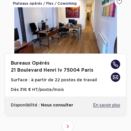
Plateaux opérés / Flex / Coworking
Ajoute
Bureaux Opérés
21 Boulevard Henri Iv 75004 Paris
Surface :
à partir de 22 postes de travail
Dès
316 € HT/poste/mois
Disponibilité :
Nous consulter
En savoir plus
4
2
3
5
1
Suivant