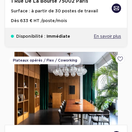
1 Rue De La Bourse 75002 Paris
Surface :
à partir de 30 postes de travail
Dès
633 € HT /poste/mois
Disponibilité :
Immédiate
En savoir plus
Plateaux opérés / Flex / Coworking
Ajoute