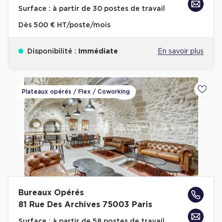
Surface :
à partir de 30 postes de travail
Plateaux opérés
Dès
500 € HT/poste/mois
Plateaux opérés à Paris
Disponibilité :
Immédiate
En savoir plus
Plateaux opérés à Lyon
Plateaux opérés à Neuilly-sur-Seine
Plateaux opérés à Saint-Ouen
Plateaux opérés / Flex / Coworking
Ajoute
Plateaux opérés à Boulogne-Billancourt
Collections Flex / Coworking
Bureaux privés avec terrasse
Bureaux Opérés
Guide & Conseils
81 Rue Des Archives 75003 Paris
Livrets blancs & Études
Surface :
à partir de 58 postes de travail