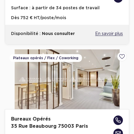
Entrepôts et Locaux d'activités - Programmes neufs
Surface :
à partir de 34 postes de travail
Dès
752 € HT/poste/mois
Disponibilité :
Nous consulter
En savoir plus
Location de plateformes Logistique
Location de plateformes Logistique à Aulnay-sous-Bois
Plateaux opérés / Flex / Coworking
Ajoute
Location de plateformes Logistique à Amiens
Location de plateformes Logistique à Marseille
Location de plateformes Logistique à Le Havre
Achat de plateformes Logistique
Achat de plateformes Logistique en Bretagne
Achat de plateformes Logistique à Lyon
Bureaux Opérés
Achat de plateformes Logistique à Marseille
35 Rue Beaubourg 75003 Paris
Achat de plateformes Logistique à Dijon