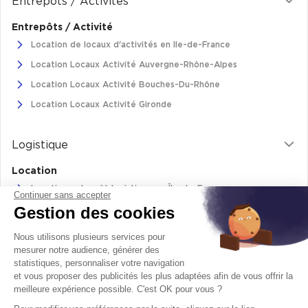
Entrepôts / Activités
Entrepôts / Activité
Location de locaux d'activités en Ile-de-France
Location Locaux Activité Auvergne-Rhône-Alpes
Location Locaux Activité Bouches-Du-Rhône
Location Locaux Activité Gironde
Logistique
Location
Location entrepôt logistique en Île-de-France
Continuer sans accepter
Gestion des cookies
Location entrepôt logistique Pas-de-Calais
Location de bâtiments logistiques en Auvergne-Rhône-Alpes
Nous utilisons plusieurs services pour
Location Logistique Bouches-Du-Rhône
mesurer notre audience, générer des
statistiques, personnaliser votre navigation
et vous proposer des publicités les plus adaptées afin de vous offrir la
meilleure expérience possible. C'est OK pour vous ?
Retrouvez-nous sur