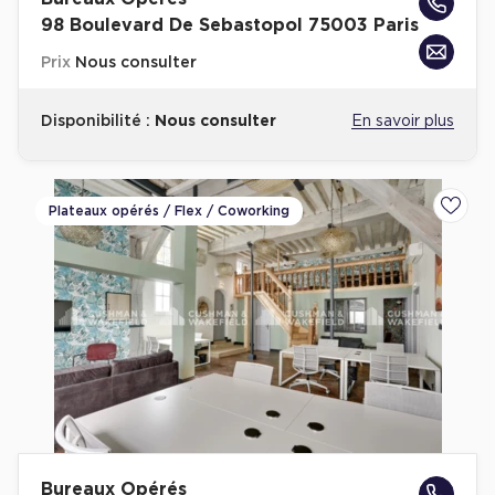
98 Boulevard De Sebastopol 75003 Paris
Prix
Nous consulter
Disponibilité :
Nous consulter
En savoir plus
Plateaux opérés / Flex / Coworking
Ajoute
Bureaux Opérés