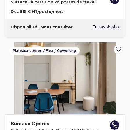
Surface :
à partir de 26 postes de travail
Collections de Logistique
Dès
615 € HT/poste/mois
Logistique urbaine
Disponibilité :
Nous consulter
En savoir plus
Entrepôts Messagerie
Entrepôts logistique classe A
Entrepôts XXL
Plateaux opérés / Flex / Coworking
Ajoute
Location de Commerces
Location de Commerces à Paris
Location de Commerces à Bordeaux
Location de Commerces à Toulouse
Bureaux Opérés
Location de Commerces à Reims