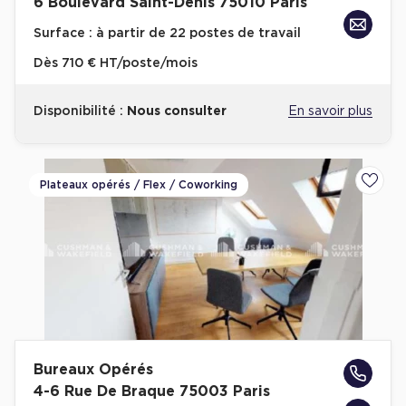
6 Boulevard Saint-Denis 75010 Paris
Achat de Commerces
Surface :
à partir de 22 postes de travail
Achat de Commerces à Nîmes
Dès
710 € HT/poste/mois
Achat de Commerces à Toulouse
Achat de Commerces à Marseille
Disponibilité :
Nous consulter
En savoir plus
Achat de Commerces à Dijon
Plateaux opérés / Flex / Coworking
Ajoute
Bureaux privés
Bureaux privés à Paris
Bureaux privés à Lyon
Bureaux privés à Marseille
Bureaux Opérés
Bureaux privés à Neuilly-sur-Seine
4-6 Rue De Braque 75003 Paris
Bureaux privés à Lille