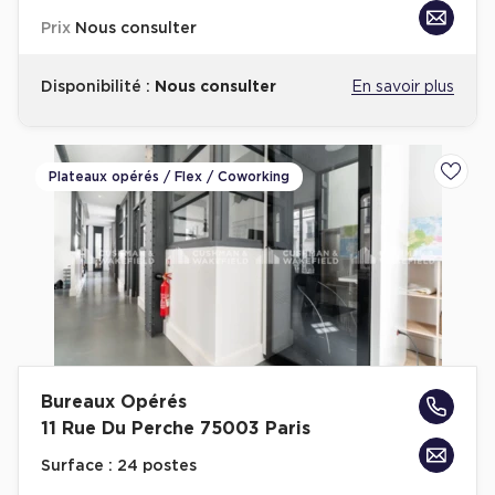
Achat de Bureaux à Rennes
Prix
Nous consulter
Collections de Bureaux
Disponibilité :
Nous consulter
En savoir plus
Hôtels particuliers
Immeuble indépendant
Bureaux certifiés - Environnement
Plateaux opérés / Flex / Coworking
Ajoute
Immeuble de bureaux avec services
Location bureaux Bellecour - Cordeliers (Lyon)
Haussmanniens
Bureaux Opérés
Location d'Entrepôts / Activités
11 Rue Du Perche 75003 Paris
Location d'Entrepôts / Activités à Aix-en-Provence
Surface :
24 postes
Location d'Entrepôts / Activités à Saint-Priest