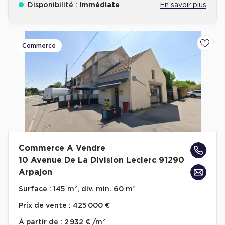
Disponibilité :
Immédiate
En savoir plus
Cas Clients
Commerce
Ajoute
Commerce A Vendre
10 Avenue De La Division Leclerc 91290
Arpajon
Surface :
145 m², div. min. 60 m²
Prix de vente :
425 000 €
À partir de :
2 932 € /m²