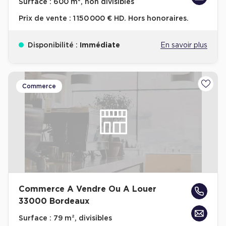
Surface :
600 m², non divisibles
Prix de vente :
1 150 000 € HD. Hors honoraires.
Disponibilité :
Immédiate
En savoir plus
Commerce
Ajoute
Commerce A Vendre Ou A Louer
33000 Bordeaux
Surface :
79 m², divisibles