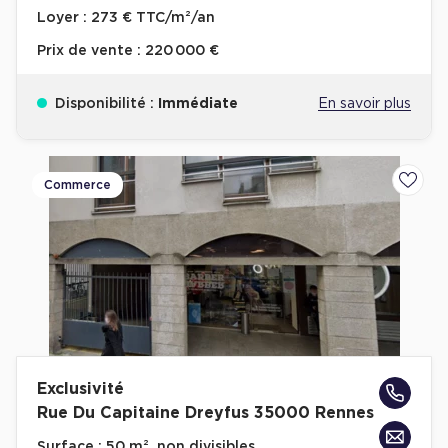
Loyer :
273 € TTC/m²/an
Prix de vente :
220 000 €
Disponibilité :
Immédiate
En savoir plus
Commerce
Ajoute
Exclusivité
Rue Du Capitaine Dreyfus 35000 Rennes
Surface :
50 m², non divisibles