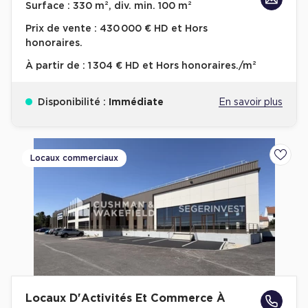
Surface :
330 m², div. min. 100 m²
Entrepôts et Locaux d'activités - Programmes neufs
Prix de vente :
430 000 € HD et Hors
honoraires.
À partir de :
1 304 € HD et Hors honoraires./m²
Location de plateformes Logistique
Disponibilité :
Immédiate
En savoir plus
Location de plateformes Logistique à Aulnay-sous-Bois
Location de plateformes Logistique à Amiens
Locaux commerciaux
Ajoute
Location de plateformes Logistique à Marseille
Location de plateformes Logistique à Le Havre
Achat de plateformes Logistique
Achat de plateformes Logistique en Bretagne
Achat de plateformes Logistique à Lyon
Achat de plateformes Logistique à Marseille
Locaux D'Activités Et Commerce À
Achat de plateformes Logistique à Dijon