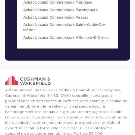
Achat Locaux Commerciaux Mérignac
Achat Locaux Commerciaux Parempuyre
Achat Locaux Commerciaux Pessac
Achat Locaux Commerciaux Saint-Aubin-De-
Médoc
Achat Locaux Commerciaux Villenave-D'Ornon
Acteur mondial des services dédiés à l’immobilier d’entreprise,
Cushman & Wakefield (NYSE: CWK) conseille investisseurs,
propriétaires et entreprises utilisatrices dans toute leur chaîne de
valeur immobilière, de la réflexion stratégique jusqu’à
l’aménagement des locaux. Le groupe accompagne ses clients
utilisateurs et investisseurs internationaux, dans la valorisation de
leurs actifs immobiliers en combinant perspective mondiale et
expertise locale à forte valeur ajoutée, à une plateforme
complète de solutions immobilières. Fort de 53 000