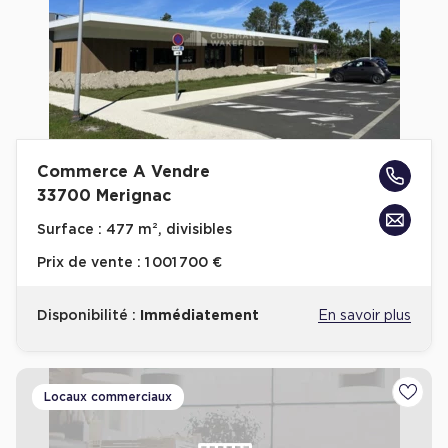
Commerce A Vendre
33700 Merignac
Surface :
477 m², divisibles
Prix de vente :
1 001 700 €
Disponibilité :
Immédiatement
En savoir plus
Locaux commerciaux
Ajoute