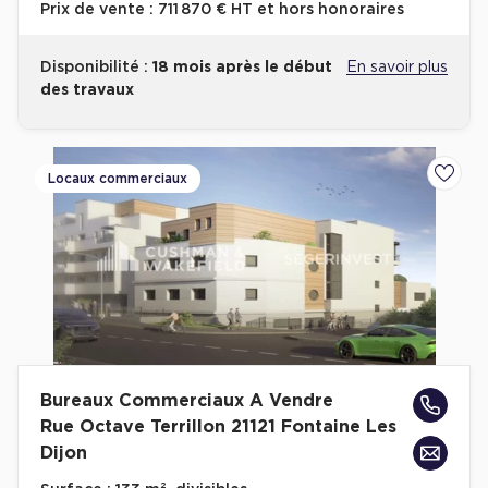
Prix de vente :
711 870 € HT et hors honoraires
Disponibilité :
18 mois après le début
En savoir plus
des travaux
Locaux commerciaux
Ajoute
Bureaux Commerciaux A Vendre
Rue Octave Terrillon 21121 Fontaine Les
Dijon