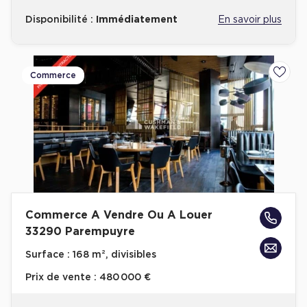
Disponibilité :
Immédiatement
En savoir plus
Commerce
Ajoute
Commerce A Vendre Ou A Louer
33290 Parempuyre
Surface :
168 m², divisibles
Prix de vente :
480 000 €