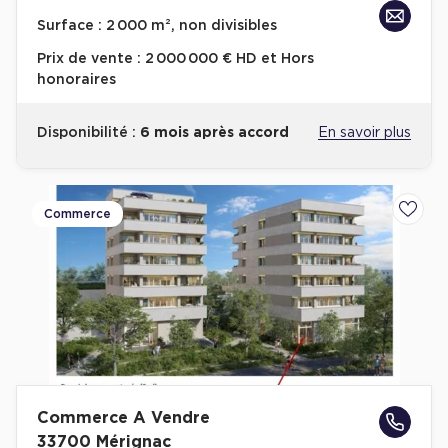
Achat de Bureaux à Rennes
Surface :
2 000 m², non divisibles
Collections de Bureaux
Prix de vente :
2 000 000 € HD et Hors
honoraires
Hôtels particuliers
Immeuble indépendant
Disponibilité :
6 mois après accord
En savoir plus
Bureaux certifiés - Environnement
Immeuble de bureaux avec services
Commerce
Ajoute
Location bureaux Bellecour - Cordeliers (Lyon)
Haussmanniens
Location d'Entrepôts / Activités
Location d'Entrepôts / Activités à Aix-en-Provence
Commerce A Vendre
Location d'Entrepôts / Activités à Saint-Priest
33700 Mérignac