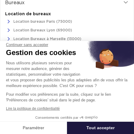
Bureaux
Location de bureaux
Location bureaux Paris (75000)
Location Bureaux Lyon (69000)
Location Bureaux à Marseille (13000)
Continuer sans accepter
Location de bureaux à Bordeaux (33000)
Gestion des cookies
Location bureaux à Toulouse (31000)
Nous utilisons plusieurs services pour
mesurer notre audience, générer des
Achat de bureaux
statistiques, personnaliser votre navigation
Achat de bureaux à Paris (75000)
et vous proposer des publicités les plus adaptées afin de vous offrir la
Achat de bureaux à Lyon (69000)
meilleure expérience possible. C'est OK pour vous ?
Vente de bureaux à Marseille (13000)
Pour modifier vos préférences par la suite, cliquez sur le lien
'Préférences de cookies' situé dans le pied de page.
Achat bureaux à Bordeaux (33000)
Lire la politique de confidentialité
Achat de bureaux à Toulouse (31000)
Consentements certifiés par
Paramétrer
Tout accepter
Affiner ma recherche
Commerces