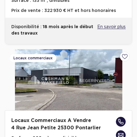
Surface :
133 m², divisibles
Prix de vente :
322 930 € HT et hors honoraires
Disponibilité :
18 mois après le début
En savoir plus
des travaux
Locaux commerciaux
Ajoute
Locaux Commerciaux A Vendre
4 Rue Jean Petite 25300 Pontarlier