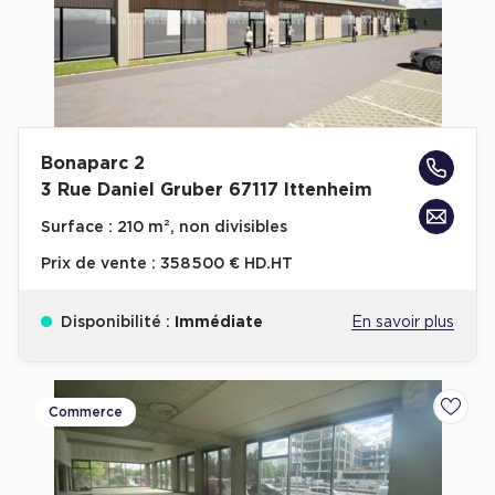
Bonaparc 2
3 Rue Daniel Gruber 67117 Ittenheim
Surface :
210 m², non divisibles
Prix de vente :
358 500 € HD.HT
Disponibilité :
Immédiate
En savoir plus
Commerce
Ajoute