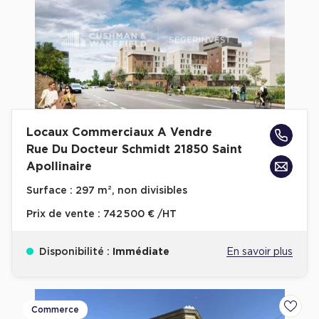
Locaux Commerciaux A Vendre
Rue Du Docteur Schmidt 21850 Saint
Apollinaire
Surface :
297 m², non divisibles
Prix de vente :
742 500 € /HT
Disponibilité :
Immédiate
En savoir plus
Commerce
Ajoute