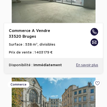
Commerce A Vendre
33520 Bruges
Surface :
538 m², divisibles
Prix de vente :
1 403 179 €
Disponibilité :
Immédiatement
En savoir plus
Commerce
Ajoute