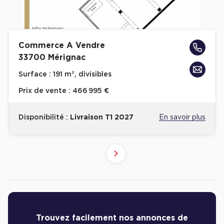
Commerce A Vendre
33700 Mérignac
Surface :
191 m², divisibles
Prix de vente :
466 995 €
Disponibilité :
Livraison T1 2027
En savoir plus
4
2
3
1
Suivant
Revenir à l'accueil -
Immobilier entreprise
Achat Commerces
Résultats de recherch
Trouvez facilement nos annonces de