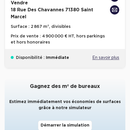
Vendre
18 Rue Des Chavannes 71380 Saint
Collections de Logistique
Marcel
Logistique urbaine
Surface :
2 867 m², divisibles
Entrepôts Messagerie
Prix de vente :
4 900 000 € HT, hors parkings
Entrepôts logistique classe A
et hors honoraires
Entrepôts XXL
Disponibilité :
Immédiate
En savoir plus
Location de Commerces
Gagnez des m² de bureaux
Location de Commerces à Paris
Estimez immédiatement vos économies de surfaces
Location de Commerces à Bordeaux
grâce à notre simulateur
Location de Commerces à Toulouse
Location de Commerces à Reims
Démarrer la simulation