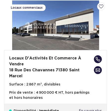
Locaux commerciaux
Ajoute
Locaux D'Activités Et Commerce À
Vendre
18 Rue Des Chavannes 71380 Saint
Marcel
Surface :
2 867 m², divisibles
Prix de vente :
4 900 000 € HT, hors parkings
et hors honoraires
Disponibilité :
Immédiate
En savoir plus