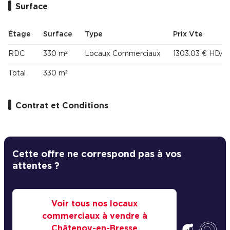
Surface
Cas Clients
Étage
Surface
Type
Prix Vte
RDC
330 m²
Locaux Commerciaux
1303.03 € HD/m
Total
330 m²
Contrat et Conditions
Cette offre ne correspond pas à vos
attentes ?
Voir tous nos locaux
commerciaux à vendre à
Châtenoy-en-Bresse