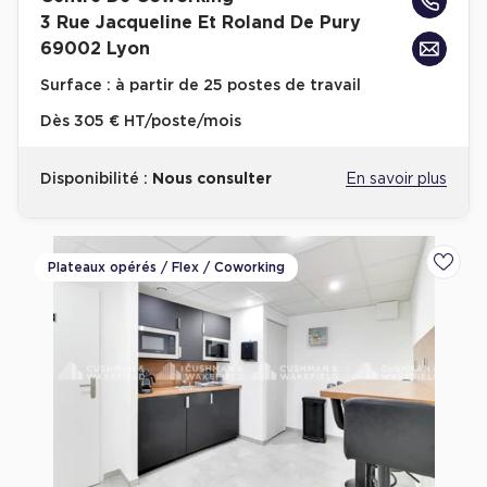
Location d'Entrepôts / Activités à Massy
3 Rue Jacqueline Et Roland De Pury
69002 Lyon
Location d'Entrepôts / Activités à Rennes
Surface :
à partir de 25 postes de travail
Location d'Entrepôts / Activités à Besançon
Dès
305 € HT/poste/mois
Achat d'Entrepôts / Activités
Achat d'Entrepôts / Activités en Ille-et-Vilaine
Disponibilité :
Nous consulter
En savoir plus
Achat d'Entrepôts / Activités à Lyon
Achat d'Entrepôts / Activités à Aubagne
Plateaux opérés / Flex / Coworking
Ajoute
Achat d'Entrepôts / Activités à Toulouse
Achat d'Entrepôts / Activités à Dijon
Collections d'Entrepôts / Activités
Entrepôts et Locaux d'activités indépendants
Entrepôts et Locaux d'activités avec quai de
chargement