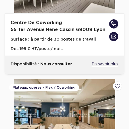
Collections de Logistique
Logistique urbaine
Centre De Coworking
55 Ter Avenue Rene Cassin 69009 Lyon
Entrepôts Messagerie
Surface :
à partir de 30 postes de travail
Entrepôts logistique classe A
Dès
199 € HT/poste/mois
Entrepôts XXL
Disponibilité :
Nous consulter
En savoir plus
Location de Commerces
Plateaux opérés / Flex / Coworking
Ajoute
Location de Commerces à Paris
Location de Commerces à Bordeaux
Location de Commerces à Toulouse
Location de Commerces à Reims