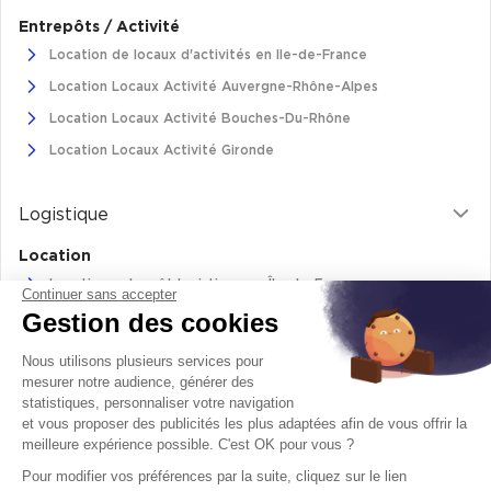
Entrepôts / Activité
Location de locaux d'activités en Ile-de-France
Location Locaux Activité Auvergne-Rhône-Alpes
Location Locaux Activité Bouches-Du-Rhône
Location Locaux Activité Gironde
Logistique
Location
Location entrepôt logistique en Île-de-France
Continuer sans accepter
Gestion des cookies
Location entrepôt logistique Pas-de-Calais
Location de bâtiments logistiques en Auvergne-Rhône-Alpes
Nous utilisons plusieurs services pour
Location Logistique Bouches-Du-Rhône
mesurer notre audience, générer des
statistiques, personnaliser votre navigation
et vous proposer des publicités les plus adaptées afin de vous offrir la
meilleure expérience possible. C'est OK pour vous ?
Retrouvez-nous sur
Pour modifier vos préférences par la suite, cliquez sur le lien