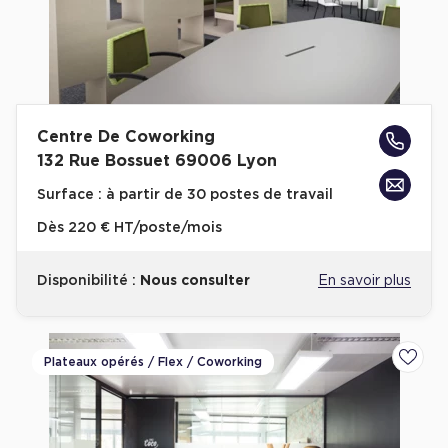
Plateaux opérés
Plateaux opérés à Paris
Plateaux opérés à Lyon
Centre De Coworking
Plateaux opérés à Neuilly-sur-Seine
132 Rue Bossuet 69006 Lyon
Plateaux opérés à Saint-Ouen
Surface :
à partir de 30 postes de travail
Plateaux opérés à Boulogne-Billancourt
Dès
220 € HT/poste/mois
Collections Flex / Coworking
Disponibilité :
Nous consulter
En savoir plus
Bureaux privés avec terrasse
Plateaux opérés / Flex / Coworking
Ajoute
Guide & Conseils
Livrets blancs & Études