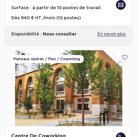
Achat de Bureaux à Rennes
Surface :
à partir de 10 postes de travail
Collections de Bureaux
Dès
940 € HT /mois (10 postes)
Hôtels particuliers
Disponibilité :
Nous consulter
En savoir plus
Immeuble indépendant
Bureaux certifiés - Environnement
Immeuble de bureaux avec services
Plateaux opérés / Flex / Coworking
Ajoute
Location bureaux Bellecour - Cordeliers (Lyon)
Haussmanniens
Location d'Entrepôts / Activités
Location d'Entrepôts / Activités à Aix-en-Provence
Location d'Entrepôts / Activités à Saint-Priest
Centre De Coworking