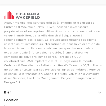
Revenir à l'accueil -
Immobilier entreprise
Flex / Coworking Plateaux opérés
Auver
Acteur mondial des services dédiés à l’immobilier d’entreprise,
Cushman & Wakefield (NYSE: CWK) conseille investisseurs,
propriétaires et entreprises utilisatrices dans toute leur chaîne de
valeur immobilière, de la réflexion stratégique jusqu’à
l’aménagement des locaux. Le groupe accompagne ses clients
utilisateurs et investisseurs internationaux, dans la valorisation de
leurs actifs immobiliers en combinant perspective mondiale et
expertise locale à forte valeur ajoutée, à une plateforme
complète de solutions immobilières. Fort de 53 000
collaborateurs, 350 implantations et 60 pays dans le monde,
Cushman & Wakefield a réalisé un chiffre d’affaires de 10,3 milliards
de dollars en 2025, par ses principales lignes de métiers : Agence
et conseil à la transaction, Capital Markets, Valuation & Advisory,
Asset Services, Facilities Management, Project management et
Design+Build…
Bien
Location