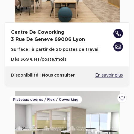
Achat de Commerces
Achat de Commerces à Nîmes
Achat de Commerces à Toulouse
Centre De Coworking
Achat de Commerces à Marseille
3 Rue De Geneve 69006 Lyon
Achat de Commerces à Dijon
Surface :
à partir de 20 postes de travail
Dès
369 € HT/poste/mois
Disponibilité :
Nous consulter
En savoir plus
Bureaux privés
Bureaux privés à Paris
Plateaux opérés / Flex / Coworking
Ajoute
Bureaux privés à Lyon
Bureaux privés à Marseille
Bureaux privés à Neuilly-sur-Seine
Bureaux privés à Lille