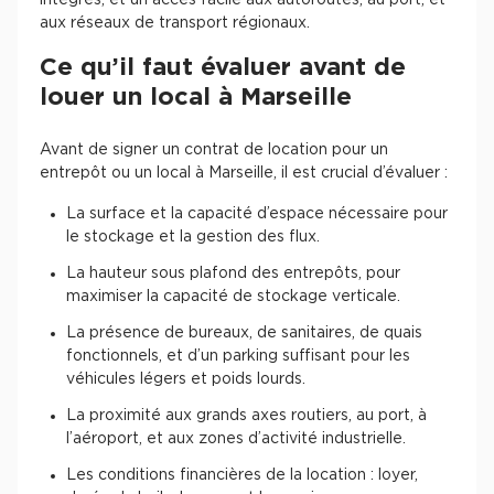
intégrés, et un accès facile aux autoroutes, au port, et
aux réseaux de transport régionaux.
Plateaux opérés
Ce qu’il faut évaluer avant de
Plateaux opérés à Paris
louer un local à Marseille
Plateaux opérés à Lyon
Avant de signer un contrat de location pour un
Plateaux opérés à Neuilly-sur-Seine
entrepôt ou un local à Marseille, il est crucial d’évaluer :
Plateaux opérés à Saint-Ouen
La surface et la capacité d’espace nécessaire pour
Plateaux opérés à Boulogne-Billancourt
le stockage et la gestion des flux.
Collections Flex / Coworking
La hauteur sous plafond des entrepôts, pour
maximiser la capacité de stockage verticale.
Bureaux privés avec terrasse
La présence de bureaux, de sanitaires, de quais
fonctionnels, et d’un parking suffisant pour les
véhicules légers et poids lourds.
La proximité aux grands axes routiers, au port, à
l’aéroport, et aux zones d’activité industrielle.
Guide & Conseils
Les conditions financières de la location : loyer,
Livrets blancs & Études