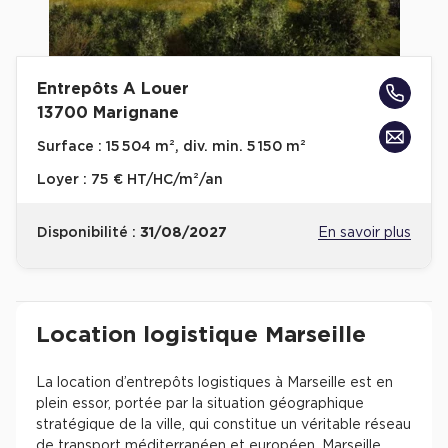
Location d'Entrepôts / Activités à Massy
Location d'Entrepôts / Activités à Rennes
Location d'Entrepôts / Activités à Besançon
Entrepôts A Louer
13700 Marignane
Achat d'Entrepôts / Activités
Surface :
15 504 m², div. min. 5 150 m²
Achat d'Entrepôts / Activités en Ille-et-Vilaine
Loyer :
75 € HT/HC/m²/an
Achat d'Entrepôts / Activités à Lyon
Achat d'Entrepôts / Activités à Aubagne
Disponibilité :
31/08/2027
En savoir plus
Achat d'Entrepôts / Activités à Toulouse
Achat d'Entrepôts / Activités à Dijon
Revenir à l'accueil -
Immobilier entreprise
Location Logistique
Provence-Alpes-Côt
Location logistique Marseille
Collections d'Entrepôts / Activités
Entrepôts et Locaux d'activités indépendants
La location d’entrepôts logistiques à Marseille est en
plein essor, portée par la situation géographique
Entrepôts et Locaux d'activités avec quai de
stratégique de la ville, qui constitue un véritable réseau
chargement
de transport méditerranéen et européen. Marseille,