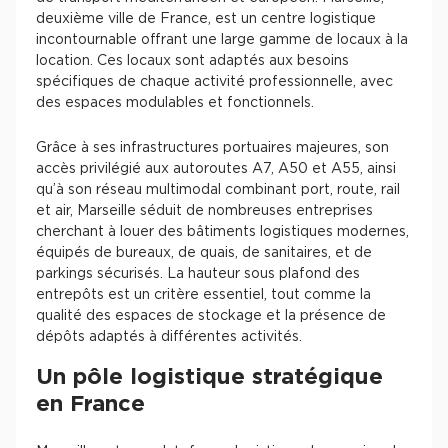
Entrepôts et Locaux d'activités - Programmes neufs
deuxième ville de France, est un centre logistique
incontournable offrant une large gamme de locaux à la
location. Ces locaux sont adaptés aux besoins
spécifiques de chaque activité professionnelle, avec
des espaces modulables et fonctionnels.
Location de plateformes Logistique
Grâce à ses infrastructures portuaires majeures, son
Location de plateformes Logistique à Aulnay-sous-Bois
accès privilégié aux autoroutes A7, A50 et A55, ainsi
qu’à son réseau multimodal combinant port, route, rail
Location de plateformes Logistique à Amiens
et air, Marseille séduit de nombreuses entreprises
cherchant à louer des bâtiments logistiques modernes,
Location de plateformes Logistique à Marseille
équipés de bureaux, de quais, de sanitaires, et de
Location de plateformes Logistique à Le Havre
parkings sécurisés. La hauteur sous plafond des
entrepôts est un critère essentiel, tout comme la
Achat de plateformes Logistique
qualité des espaces de stockage et la présence de
dépôts adaptés à différentes activités.
Achat de plateformes Logistique en Bretagne
Un pôle logistique stratégique
Achat de plateformes Logistique à Lyon
en France
Achat de plateformes Logistique à Marseille
Achat de plateformes Logistique à Dijon