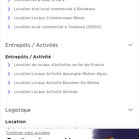
Commerces à louer à Paris
Location d'un local commercial à Bordeaux
Location Locaux Commerciaux Nîmes
Location local commercial à Toulouse (31000)
Entrepôts / Activités
Entrepôts / Activité
Location de locaux d'activités en Ile-de-France
Location Locaux Activité Auvergne-Rhône-Alpes
Location Locaux Activité Bouches-Du-Rhône
Location Locaux Activité Gironde
Logistique
Location
Location entrepôt logistique en Île-de-France
Continuer sans accepter
Location entrepôt logistique Pas-de-Calais