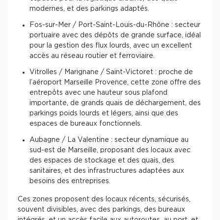
modernes, et des parkings adaptés.
Achat de Commerces
Fos-sur-Mer / Port-Saint-Louis-du-Rhône : secteur
Achat de Commerces à Nîmes
portuaire avec des dépôts de grande surface, idéal
Achat de Commerces à Toulouse
pour la gestion des flux lourds, avec un excellent
accès au réseau routier et ferroviaire.
Achat de Commerces à Marseille
Vitrolles / Marignane / Saint-Victoret : proche de
Achat de Commerces à Dijon
l’aéroport Marseille Provence, cette zone offre des
entrepôts avec une hauteur sous plafond
importante, de grands quais de déchargement, des
parkings poids lourds et légers, ainsi que des
espaces de bureaux fonctionnels.
Bureaux privés
Aubagne / La Valentine : secteur dynamique au
sud-est de Marseille, proposant des locaux avec
Bureaux privés à Paris
des espaces de stockage et des quais, des
Bureaux privés à Lyon
sanitaires, et des infrastructures adaptées aux
besoins des entreprises.
Bureaux privés à Marseille
Ces zones proposent des locaux récents, sécurisés,
Bureaux privés à Neuilly-sur-Seine
souvent divisibles, avec des parkings, des bureaux
Bureaux privés à Lille