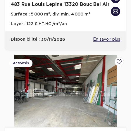
483 Rue Louis Lepine 13320 Bouc Bel Air
Surface :
5 000 m², div. min. 4 000 m²
Loyer :
122 € HT.HC /m²/an
Disponibilité :
30/11/2026
En savoir plus
Activités
Ajoute