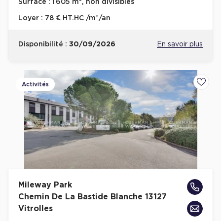
Surface :
1 605 m², non divisibles
Cas Clients
Loyer :
78 € HT.HC /m²/an
Disponibilité :
30/09/2026
En savoir plus
Activités
Ajoute
Mileway Park
Chemin De La Bastide Blanche 13127
Vitrolles