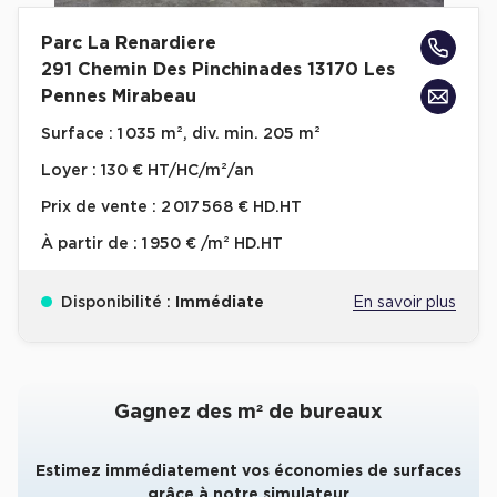
Collections de Logistique
Parc La Renardiere
291 Chemin Des Pinchinades 13170 Les
Logistique urbaine
Pennes Mirabeau
Entrepôts Messagerie
Surface :
1 035 m², div. min. 205 m²
Entrepôts logistique classe A
Loyer :
130 € HT/HC/m²/an
Entrepôts XXL
Prix de vente :
2 017 568 € HD.HT
À partir de :
1 950 € /m² HD.HT
Disponibilité :
Immédiate
En savoir plus
Location de Commerces
Location de Commerces à Paris
Location de Commerces à Bordeaux
Gagnez des m² de bureaux
Location de Commerces à Toulouse
Estimez immédiatement vos économies de surfaces
Location de Commerces à Reims
grâce à notre simulateur