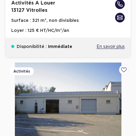
Activités A Louer
13127 Vitrolles
Surface :
321 m², non divisibles
Loyer :
125 € HT/HC/m²/an
Disponibilité :
Immédiate
En savoir plus
Activités
Ajoute