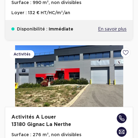
Surface :
990 m², non divisibles
Loyer :
132 € HT/HC/m²/an
Disponibilité :
Immédiate
En savoir plus
Activités
Ajoute
Activités A Louer
13180 Gignac La Nerthe
Surface :
276 m², non divisibles