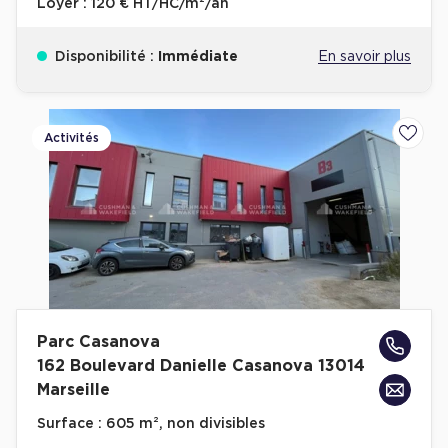
Loyer :
120 € HT/HC/m²/an
Disponibilité :
Immédiate
En savoir plus
Activités
Ajoute
Parc Casanova
162 Boulevard Danielle Casanova 13014
Marseille
Surface :
605 m², non divisibles