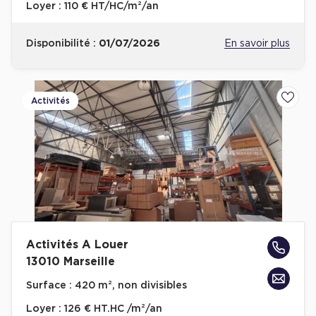
Loyer :
110 € HT/HC/m²/an
Disponibilité :
01/07/2026
En savoir plus
Activités
Ajoute
Activités A Louer
13010 Marseille
Surface :
420 m², non divisibles
Loyer :
126 € HT.HC /m²/an