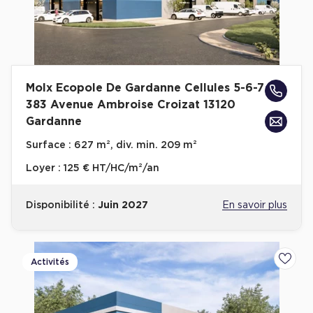
Molx Ecopole De Gardanne Cellules 5-6-7
383 Avenue Ambroise Croizat 13120
Gardanne
Surface :
627 m², div. min. 209 m²
Loyer :
125 € HT/HC/m²/an
Disponibilité :
Juin 2027
En savoir plus
Activités
Ajoute