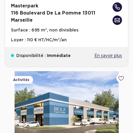
Masterpark
116 Boulevard De La Pomme 13011
Marseille
Surface :
695 m², non divisibles
Loyer :
110 € HT/HC/m²/an
Disponibilité :
Immédiate
En savoir plus
Activités
Ajoute