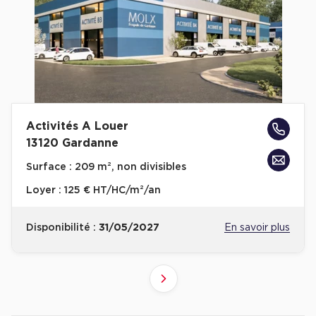
Activités A Louer
13120 Gardanne
Surface :
209 m², non divisibles
Loyer :
125 € HT/HC/m²/an
Disponibilité :
31/05/2027
En savoir plus
2
1
Suivant
Revenir à l'accueil -