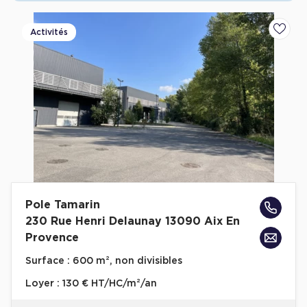
Activités
Ajoute
Pole Tamarin
230 Rue Henri Delaunay 13090 Aix En
Provence
Surface :
600 m², non divisibles
Loyer :
130 € HT/HC/m²/an