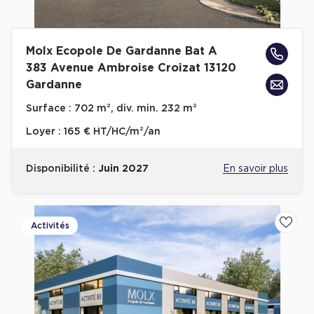
Molx Ecopole De Gardanne Bat A
383 Avenue Ambroise Croizat 13120
Gardanne
Surface :
702 m², div. min. 232 m²
Loyer :
165 € HT/HC/m²/an
Disponibilité :
Juin 2027
En savoir plus
Activités
Ajoute