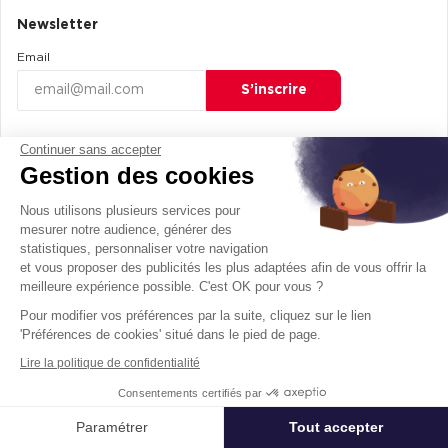
Newsletter
Email
S’inscrire
Continuer sans accepter
Recherche par référence
Gestion des cookies
Référence
Nous utilisons plusieurs services pour
Rechercher
mesurer notre audience, générer des
statistiques, personnaliser votre navigation
et vous proposer des publicités les plus adaptées afin de vous offrir la
meilleure expérience possible. C'est OK pour vous ?
Pour modifier vos préférences par la suite, cliquez sur le lien
Bureaux
'Préférences de cookies' situé dans le pied de page.
Location de bureaux
Lire la politique de confidentialité
Location bureaux Paris (75000)
Consentements certifiés par
Location Bureaux Lyon (69000)
Paramétrer
Tout accepter
Affiner ma recherche
Location Bureaux à Marseille (13000)