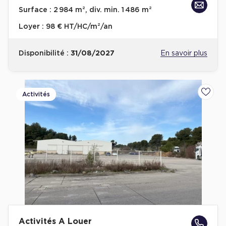
Surface :
2 984 m², div. min. 1 486 m²
Loyer :
98 € HT/HC/m²/an
Disponibilité :
31/08/2027
En savoir plus
Activités
Ajoute
Activités A Louer