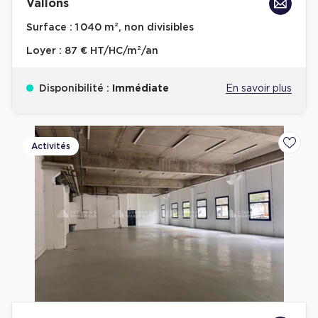
Vallons
Surface :
1 040 m², non divisibles
Loyer :
87 € HT/HC/m²/an
Disponibilité :
Immédiate
En savoir plus
Activités
Ajoute