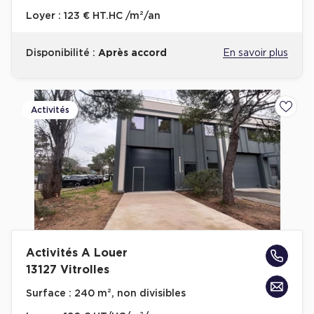
Loyer :
123 € HT.HC /m²/an
Disponibilité :
Après accord
En savoir plus
Activités
Ajoute
Activités A Louer
13127 Vitrolles
Surface :
240 m², non divisibles