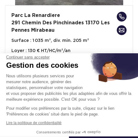
Parc La Renardiere
291 Chemin Des Pinchinades 13170 Les
Pennes Mirabeau
Surface :
1 035 m², div. min. 205 m²
Loyer :
130 € HT/HC/m²/an
Continuer sans accepter
Prix de vente :
2 017 568 € HD.HT
Gestion des cookies
À partir de :
1 950 € /m² HD.HT
Nous utilisons plusieurs services pour
mesurer notre audience, générer des
statistiques, personnaliser votre navigation
Disponibilité :
Immédiate
En savoir plus
et vous proposer des publicités les plus adaptées afin de vous offrir la
meilleure expérience possible. C'est OK pour vous ?
Pour modifier vos préférences par la suite, cliquez sur le lien
'Préférences de cookies' situé dans le pied de page.
Lire la politique de confidentialité
Consentements certifiés par
Un projet immobilier ?