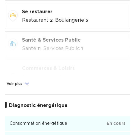
Se restaurer
Restaurant
, Boulangerie
2
5
Santé & Services Public
Santé
, Services Public
11
1
Commerces & Loisirs
Alimentation
, Commerces
, Loisirs
2
6
culturels
, Sport
Voir plus
1
4
Éducation
Diagnostic énergétique
École
1
Consommation énergétique
En cours
Pallières