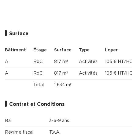
Surface
Bâtiment
Étage
Surface
Type
Loyer
A
RdC
817 m²
Activités
105 € HT/HC/m
A
RdC
817 m²
Activités
105 € HT/HC/m
Total
1 634 m²
Contrat et Conditions
Bail
3-6-9 ans
Régime fiscal
T.V.A.