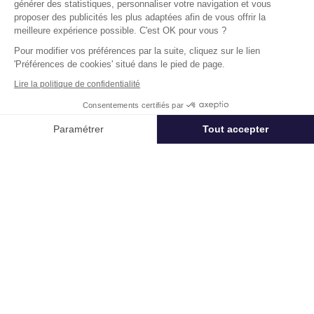
statistiques, personnaliser votre navigation
Loyer :
95 € HT/HC/m²/an
et vous proposer des publicités les plus adaptées afin de vous offrir la
meilleure expérience possible. C'est OK pour vous ?
Pour modifier vos préférences par la suite, cliquez sur le lien
Disponibilité :
Immédiate
En savoir plus
'Préférences de cookies' situé dans le pied de page.
Lire la politique de confidentialité
Consentements certifiés par
Appeler
Nous contacter
Paramétrer
Tout accepter
Axeptio consent
Plateforme de Gestion du Consentement : Personnalisez vos Options
Un projet immobilier ?
Notre plateforme vous permet d'adapter et de gérer vos paramètres de 
Vous souhaitez nous confier votre actif ?
Cushman & Wakefield vous aide à optimiser
votre immobilier.
Créer un projet
Immobilier entreprise
Location Entrepôts / Activités
Vitrolles