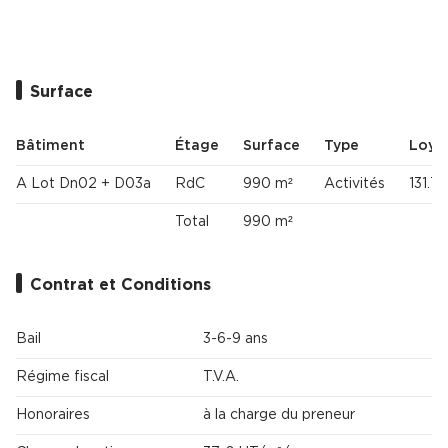
Surface
Bâtiment
Étage
Surface
Type
Loye
A Lot Dn02 + D03a
RdC
990 m²
Activités
131.7
Total
990 m²
Contrat et Conditions
Bail
3-6-9 ans
Régime fiscal
T.V.A.
Honoraires
à la charge du preneur