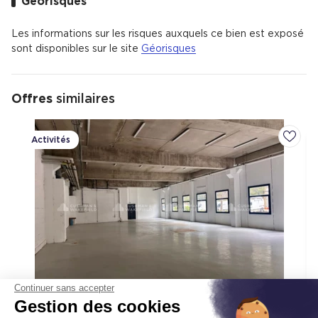
Géorisques
calme avec 66 % d'appartements et 34 % de maisons.
Il y a 500 commerces de proximité dont des commerces,
des restaurants et un hypermarché.
Les informations sur les risques auxquels ce bien est exposé
Il y a de nombreux espaces verts.
sont disponibles sur le site
Géorisques
Le quartier est situé à 20 km du Vieux-Port de Marseille ou
29 minutes en voiture.
Offres
similaires
Activités
Ajoute
Continuer sans accepter
Gestion des cookies