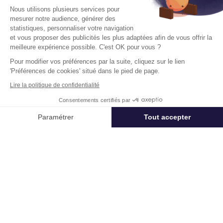
Activités A Louer
Nous utilisons plusieurs services pour
13127 Vitrolles
mesurer notre audience, générer des
statistiques, personnaliser votre navigation
Surface :
321 m², non divisibles
et vous proposer des publicités les plus adaptées afin de vous offrir la
Loyer :
125 € HT/HC/m²/an
meilleure expérience possible. C'est OK pour vous ?
Pour modifier vos préférences par la suite, cliquez sur le lien
'Préférences de cookies' situé dans le pied de page.
Disponibilité :
Immédiate
En savoir plus
Lire la politique de confidentialité
Consentements certifiés par
Appeler
Nous contacter
Paramétrer
Tout accepter
Axeptio consent
Plateforme de Gestion du Consentement : Personnalisez vos Options
Un projet immobilier ?
Notre plateforme vous permet d'adapter et de gérer vos paramètres de 
Vous souhaitez nous confier votre actif ?
Cushman & Wakefield vous aide à optimiser
votre immobilier.
Créer un projet