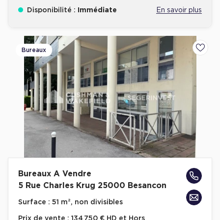
Disponibilité :
Immédiate
En savoir plus
Bureaux
Ajoute
Bureaux A Vendre
5 Rue Charles Krug 25000 Besancon
Surface :
51 m², non divisibles
Prix de vente :
134 750 € HD et Hors