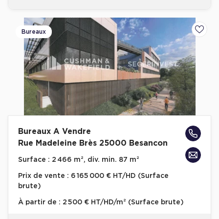
Plateaux opérés
Bureaux
Ajoute
Plateaux opérés à Paris
Plateaux opérés à Lyon
Plateaux opérés à Neuilly-sur-Seine
Plateaux opérés à Saint-Ouen
Plateaux opérés à Boulogne-Billancourt
Collections Flex / Coworking
Bureaux A Vendre
Bureaux privés avec terrasse
Rue Madeleine Brès 25000 Besancon
Surface :
2 466 m², div. min. 87 m²
Prix de vente :
6 165 000 € HT/HD (Surface
brute)
Guide & Conseils
À partir de :
2 500 € HT/HD/m² (Surface brute)
Livrets blancs & Études