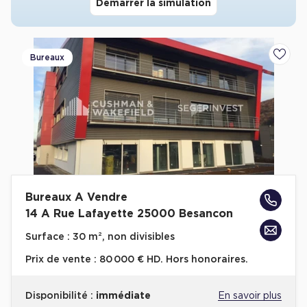
Démarrer la simulation
Achat de Commerces
Achat de Commerces à Nîmes
Bureaux
Ajoute
Achat de Commerces à Toulouse
Achat de Commerces à Marseille
Achat de Commerces à Dijon
Bureaux privés
Bureaux A Vendre
Bureaux privés à Paris
14 A Rue Lafayette 25000 Besancon
Bureaux privés à Lyon
Surface :
30 m², non divisibles
Bureaux privés à Marseille
Prix de vente :
80 000 € HD. Hors honoraires.
Bureaux privés à Neuilly-sur-Seine
Disponibilité :
immédiate
En savoir plus
Bureaux privés à Lille