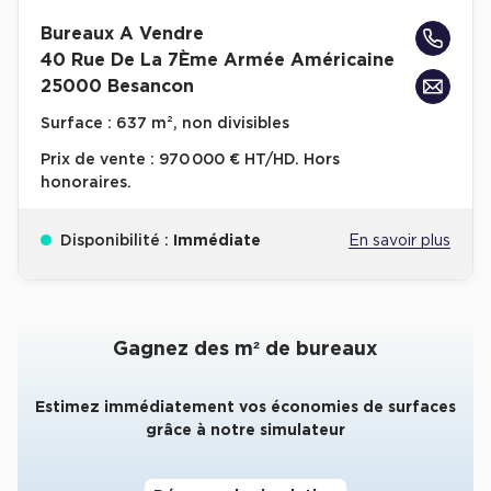
Bureaux A Vendre
Collections de Logistique
40 Rue De La 7Ème Armée Américaine
Logistique urbaine
25000 Besancon
Entrepôts Messagerie
Surface :
637 m², non divisibles
Entrepôts logistique classe A
Prix de vente :
970 000 € HT/HD. Hors
honoraires.
Entrepôts XXL
Disponibilité :
Immédiate
En savoir plus
Location de Commerces
Gagnez des m² de bureaux
Location de Commerces à Paris
Location de Commerces à Bordeaux
Estimez immédiatement vos économies de surfaces
grâce à notre simulateur
Location de Commerces à Toulouse
Location de Commerces à Reims