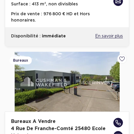
Surface :
413 m², non divisibles
Prix de vente :
976 800 € HD et Hors
honoraires.
Disponibilité :
immédiate
En savoir plus
Bureaux
Ajoute
Bureaux A Vendre
4 Rue De Franche-Comté 25480 Ecole