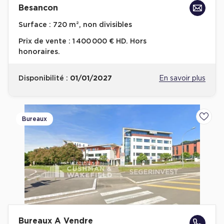
Besancon
Achat de Bureaux à Rennes
Surface :
720 m², non divisibles
Collections de Bureaux
Prix de vente :
1 400 000 € HD. Hors
Hôtels particuliers
honoraires.
Immeuble indépendant
Disponibilité :
01/01/2027
En savoir plus
Bureaux certifiés - Environnement
Immeuble de bureaux avec services
Location bureaux Bellecour - Cordeliers (Lyon)
Bureaux
Ajoute
Haussmanniens
Location d'Entrepôts / Activités
Location d'Entrepôts / Activités à Aix-en-Provence
Location d'Entrepôts / Activités à Saint-Priest
Bureaux A Vendre