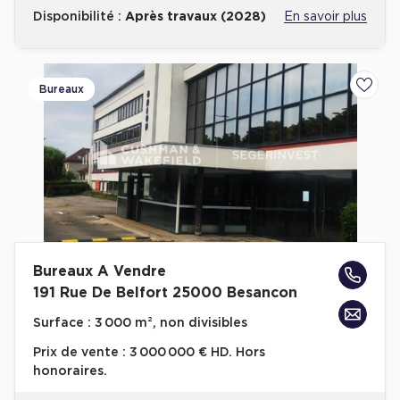
Cas Clients
Disponibilité :
Après travaux (2028)
En savoir plus
Bureaux
Ajoute
Bureaux A Vendre
191 Rue De Belfort 25000 Besancon
Surface :
3 000 m², non divisibles
Prix de vente :
3 000 000 € HD. Hors
honoraires.