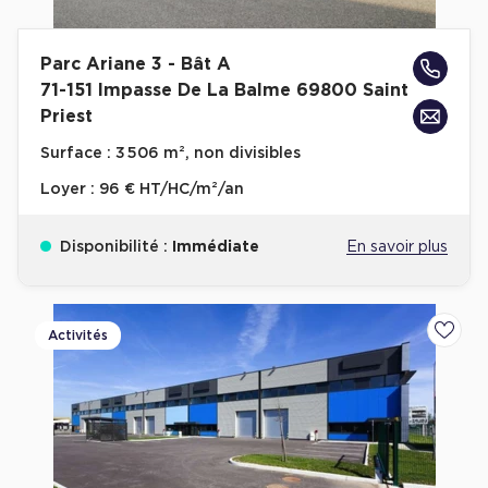
Parc Ariane 3 - Bât A
71-151 Impasse De La Balme 69800 Saint
Priest
Surface :
3 506 m², non divisibles
Loyer :
96 € HT/HC/m²/an
Disponibilité :
Immédiate
En savoir plus
Activités
Ajoute