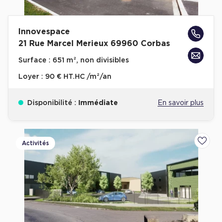
Innovespace
21 Rue Marcel Merieux 69960 Corbas
Surface :
651 m², non divisibles
Loyer :
90 € HT.HC /m²/an
Disponibilité :
Immédiate
En savoir plus
Activités
Ajoute