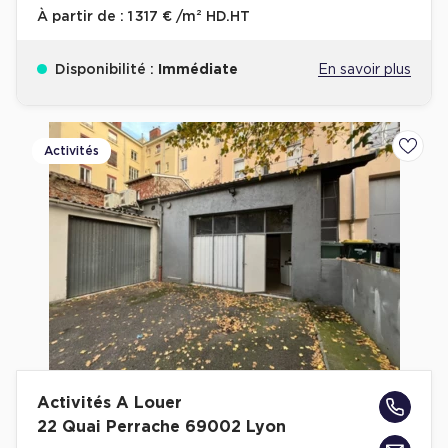
À partir de :
1 317 € /m² HD.HT
Disponibilité :
Immédiate
En savoir plus
Activités
Ajoute
Activités A Louer
22 Quai Perrache 69002 Lyon