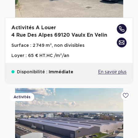
Activités A Louer
4 Rue Des Alpes 69120 Vaulx En Velin
Surface :
2 749 m², non divisibles
Loyer :
65 € HT.HC /m²/an
Disponibilité :
Immédiate
En savoir plus
Activités
Ajoute