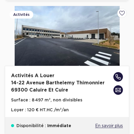
Activités
Ajoute
Activités A Louer
14-22 Avenue Barthelemy Thimonnier
69300 Caluire Et Cuire
Surface :
8 497 m², non divisibles
Loyer :
120 € HT.HC /m²/an
Disponibilité :
Immédiate
En savoir plus