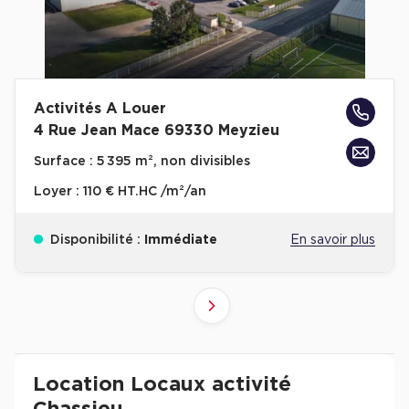
Activités A Louer
4 Rue Jean Mace 69330 Meyzieu
Surface :
5 395 m², non divisibles
Loyer :
110 € HT.HC /m²/an
Disponibilité :
Immédiate
En savoir plus
4
2
3
1
Suivant
Revenir à l'accueil -
Immobilier entreprise
Location Entrepôts / Activités
Auvergne
Location Locaux activité