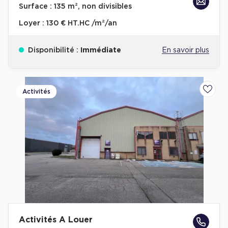
Surface :
135 m², non divisibles
Loyer :
130 € HT.HC /m²/an
Disponibilité :
Immédiate
En savoir plus
Activités
Ajoute
Activités A Louer