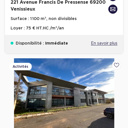
221 Avenue Francis De Pressense 69200
Venissieux
Surface :
1 100 m², non divisibles
Loyer :
75 € HT.HC /m²/an
Disponibilité :
Immédiate
En savoir plus
Activités
Ajoute