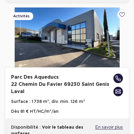
Activités
Ajoute
Parc Des Aqueducs
22 Chemin Du Favier 69230 Saint Genis
Laval
Surface :
1 738 m², div. min. 126 m²
Dès
81 € HT/HC/m²/an
Disponibilité :
Voir le tableau des
En savoir plus
surfaces