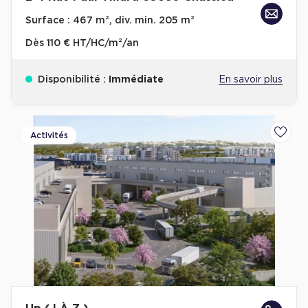
Surface :
467 m², div. min. 205 m²
Dès
110 € HT/HC/m²/an
Disponibilité :
Immédiate
En savoir plus
Activités
Ajoute