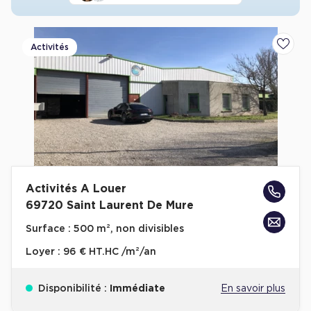
Activités
Ajoute
Activités A Louer
69720 Saint Laurent De Mure
Surface :
500 m², non divisibles
Loyer :
96 € HT.HC /m²/an
Disponibilité :
Immédiate
En savoir plus