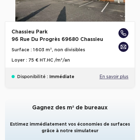
Collections de Logistique
Logistique urbaine
Chassieu Park
Entrepôts Messagerie
96 Rue Du Progrès 69680 Chassieu
Entrepôts logistique classe A
Surface :
1 603 m², non divisibles
Entrepôts XXL
Loyer :
75 € HT.HC /m²/an
Disponibilité :
Immédiate
En savoir plus
Location de Commerces
Location de Commerces à Paris
Gagnez des m² de bureaux
Location de Commerces à Bordeaux
Location de Commerces à Toulouse
Estimez immédiatement vos économies de surfaces
grâce à notre simulateur
Location de Commerces à Reims