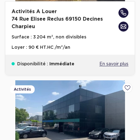
Activités A Louer
74 Rue Elisee Reclus 69150 Decines
Charpieu
Surface :
3 204 m², non divisibles
Loyer :
90 € HT.HC /m²/an
Disponibilité :
Immédiate
En savoir plus
Activités
Ajoute