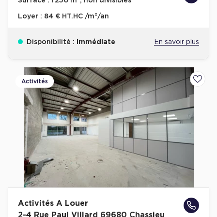
Surface :
1 250 m², non divisibles
Cas Clients
Loyer :
84 € HT.HC /m²/an
Disponibilité :
Immédiate
En savoir plus
Activités
Ajoute
Activités A Louer
2-4 Rue Paul Villard 69680 Chassieu