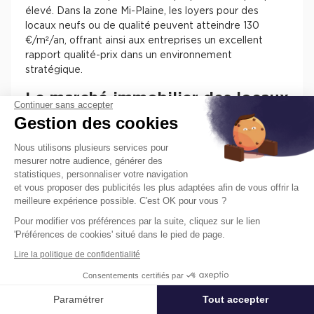
élevé. Dans la zone Mi-Plaine, les loyers pour des
locaux neufs ou de qualité peuvent atteindre 130
€/m²/an, offrant ainsi aux entreprises un excellent
rapport qualité-prix dans un environnement
stratégique.
Le marché immobilier des locaux
Continuer sans accepter
d'activités à Chassieu
Gestion des cookies
Nous utilisons plusieurs services pour
Chassieu, située dans l'est lyonnais, est un pôle
mesurer notre audience, générer des
économique majeur pour les entreprises cherchant à
statistiques, personnaliser votre navigation
louer des locaux d'activités. La diversité des offres,
et vous proposer des publicités les plus adaptées afin de vous offrir la
qu'il s'agisse de petites surfaces de moins de 500 m²
meilleure expérience possible. C'est OK pour vous ?
ou de grands espaces dépassant les 3 000 m², permet
Pour modifier vos préférences par la suite, cliquez sur le lien
de répondre à des besoins variés. Ce secteur attire
'Préférences de cookies' situé dans le pied de page.
particulièrement les entreprises du domaine industriel
et logistique, profitant de la situation stratégique de
Lire la politique de confidentialité
Chassieu, proche des axes routiers et aéroportuaires,
Consentements certifiés par
ainsi que de sa vitalité économique. Malgré une offre
de locaux neufs en baisse, la location de locaux
Paramétrer
Tout accepter
Affiner ma recherche
d'activités dans cette commune reste une solution