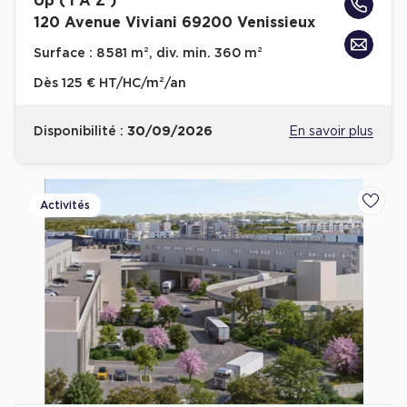
Up ( I À Z )
120 Avenue Viviani 69200 Venissieux
Surface :
8 581 m², div. min. 360 m²
Dès
125 € HT/HC/m²/an
Disponibilité :
30/09/2026
En savoir plus
Activités
Ajoute