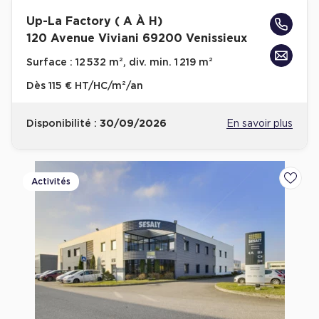
Up-La Factory ( A À H)
120 Avenue Viviani 69200 Venissieux
Surface :
12 532 m², div. min. 1 219 m²
Dès
115 € HT/HC/m²/an
Disponibilité :
30/09/2026
En savoir plus
Activités
Ajoute