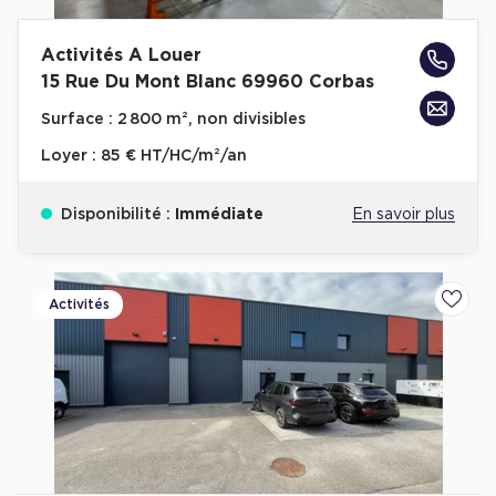
Activités A Louer
15 Rue Du Mont Blanc 69960 Corbas
Surface :
2 800 m², non divisibles
Loyer :
85 € HT/HC/m²/an
Disponibilité :
Immédiate
En savoir plus
Activités
Ajoute