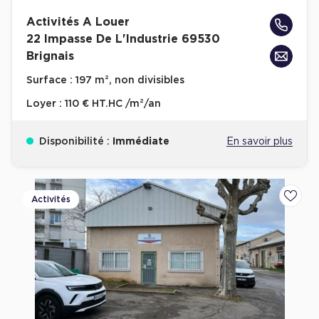
Activités A Louer
22 Impasse De L'Industrie 69530
Brignais
Surface :
197 m², non divisibles
Loyer :
110 € HT.HC /m²/an
Disponibilité :
Immédiate
En savoir plus
Activités
Ajoute