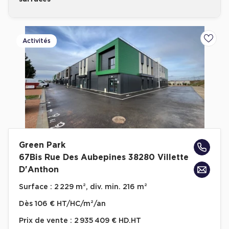
Activités
Ajoute
Green Park
67Bis Rue Des Aubepines 38280 Villette
D'Anthon
Surface :
2 229 m², div. min. 216 m²
Dès
106 € HT/HC/m²/an
Prix de vente :
2 935 409 € HD.HT