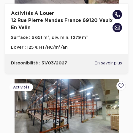
Activités A Louer
12 Rue Pierre Mendes France 69120 Vaulx
En Velin
Surface :
6 651 m², div. min. 1 279 m²
Loyer :
125 € HT/HC/m²/an
Disponibilité :
31/03/2027
En savoir plus
Activités
Ajoute