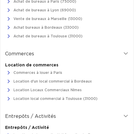
Achat de bureaux à Paris (75000)
Achat de bureaux à Lyon (69000)
Collections de Logistique
Vente de bureaux à Marseille (13000)
Logistique urbaine
Achat bureaux à Bordeaux (33000)
Entrepôts Messagerie
Achat de bureaux à Toulouse (31000)
Entrepôts logistique classe A
Entrepôts XXL
Commerces
Location de commerces
Commerces à louer à Paris
Location d'un local commercial à Bordeaux
Location de Commerces
Location Locaux Commerciaux Nîmes
Location de Commerces à Paris
Location local commercial à Toulouse (31000)
Location de Commerces à Bordeaux
Entrepôts / Activités
Location de Commerces à Toulouse
Location de Commerces à Reims
Entrepôts / Activité