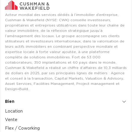
Achat de Bureaux à Rennes
Acteur mondial des services dédiés à l’immobilier d’entreprise,
Collections de Bureaux
Cushman & Wakefield (NYSE: CWK) conseille investisseurs,
propriétaires et entreprises utilisatrices dans toute leur chaîne de
Hôtels particuliers
valeur immobilière, de la réflexion stratégique jusqu’à
l’aménagement des locaux. Le groupe accompagne ses clients
Immeuble indépendant
utilisateurs et investisseurs internationaux, dans la valorisation de
leurs actifs immobiliers en combinant perspective mondiale et
Bureaux certifiés - Environnement
expertise locale à forte valeur ajoutée, à une plateforme
Immeuble de bureaux avec services
complète de solutions immobilières. Fort de 53 000
collaborateurs, 350 implantations et 60 pays dans le monde,
Location bureaux Bellecour - Cordeliers (Lyon)
Cushman & Wakefield a réalisé un chiffre d’affaires de 10,3 milliards
Haussmanniens
de dollars en 2025, par ses principales lignes de métiers : Agence
et conseil à la transaction, Capital Markets, Valuation & Advisory,
Asset Services, Facilities Management, Project management et
Design+Build…
Bien
Location d'Entrepôts / Activités
Location
Location d'Entrepôts / Activités à Aix-en-Provence
Vente
Location d'Entrepôts / Activités à Saint-Priest
Flex / Coworking