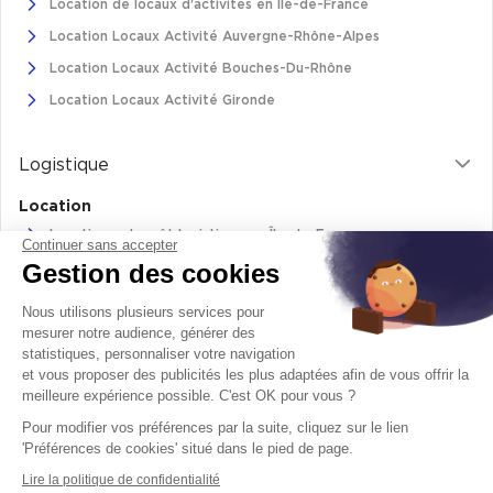
Location de locaux d'activités en Ile-de-France
Achat de Commerces
Location Locaux Activité Auvergne-Rhône-Alpes
Achat de Commerces à Nîmes
Location Locaux Activité Bouches-Du-Rhône
Achat de Commerces à Toulouse
Location Locaux Activité Gironde
Achat de Commerces à Marseille
Logistique
Achat de Commerces à Dijon
Location
Location entrepôt logistique en Île-de-France
Continuer sans accepter
Gestion des cookies
Location entrepôt logistique Pas-de-Calais
Location de bâtiments logistiques en Auvergne-Rhône-Alpes
Bureaux privés
Nous utilisons plusieurs services pour
Location Logistique Bouches-Du-Rhône
mesurer notre audience, générer des
Bureaux privés à Paris
statistiques, personnaliser votre navigation
et vous proposer des publicités les plus adaptées afin de vous offrir la
Bureaux privés à Lyon
meilleure expérience possible. C'est OK pour vous ?
Retrouvez-nous sur
Bureaux privés à Marseille
Pour modifier vos préférences par la suite, cliquez sur le lien
facebook
twitter
instagram
youtube
'Préférences de cookies' situé dans le pied de page.
Bureaux privés à Neuilly-sur-Seine
Lire la politique de confidentialité
Bureaux privés à Lille