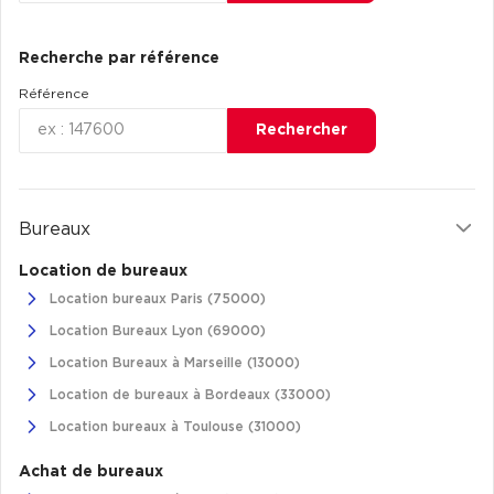
Entrepôts et Locaux d'activités - Programmes neufs
Recherche par référence
Référence
Rechercher
Location de plateformes Logistique
Location de plateformes Logistique à Aulnay-sous-Bois
Location de plateformes Logistique à Amiens
Bureaux
Location de plateformes Logistique à Marseille
Location de bureaux
Location de plateformes Logistique à Le Havre
Location bureaux Paris (75000)
Location Bureaux Lyon (69000)
Achat de plateformes Logistique
Location Bureaux à Marseille (13000)
Achat de plateformes Logistique en Bretagne
Location de bureaux à Bordeaux (33000)
Achat de plateformes Logistique à Lyon
Location bureaux à Toulouse (31000)
Achat de plateformes Logistique à Marseille
Achat de bureaux
Achat de plateformes Logistique à Dijon