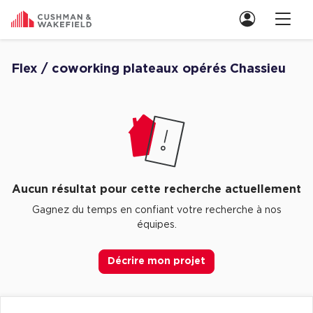
Nous contacter
Flex / coworking plateaux opérés Chassieu
Découvrez nos Aucune annonce pour flex / coworking plateaux opéré
Location de Bureaux
Location de Bureaux à Paris
Location de Bureaux à Lyon
Location de Bureaux à Marseille
Aucun résultat pour cette recherche actuellement
Location de Bureaux à Rennes
Gagnez du temps en confiant votre recherche à nos
équipes.
Achat de Bureaux
Achat de Bureaux à Paris
Décrire mon projet
Achat de Bureaux à Lyon
Achat de Bureaux à Marseille