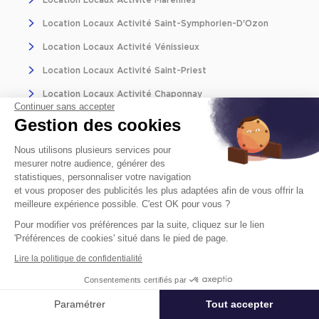
Location Locaux Activité Marennes
Location Locaux Activité Saint-Symphorien-D'Ozon
Location Locaux Activité Vénissieux
Location Locaux Activité Saint-Priest
Location Locaux Activité Chaponnay
Continuer sans accepter
Location Locaux Activité Toussieu
Gestion des cookies
Location Locaux Activité Saint-Fons
Nous utilisons plusieurs services pour
mesurer notre audience, générer des
Location Locaux Activité Solaize
statistiques, personnaliser votre navigation
et vous proposer des publicités les plus adaptées afin de vous offrir la
Autres recherches Location
meilleure expérience possible. C'est OK pour vous ?
Location Bureaux Corbas
Pour modifier vos préférences par la suite, cliquez sur le lien
'Préférences de cookies' situé dans le pied de page.
Location Bureaux Privés Corbas
Lire la politique de confidentialité
Location Locaux Commerciaux Corbas
Consentements certifiés par
Location Terrains Corbas
Paramétrer
Tout accepter
Affiner ma recherche
Location Logistique Corbas