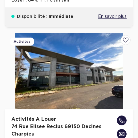
Loyer :
84 € HT.HC /m²/an
Disponibilité :
Immédiate
En savoir plus
Activités
Ajoute
Activités A Louer
74 Rue Elisee Reclus 69150 Decines
Charpieu