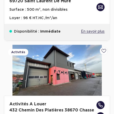
69720 Saint Laurent De Mure
Surface :
500 m², non divisibles
Loyer :
96 € HT.HC /m²/an
Disponibilité :
Immédiate
En savoir plus
Activités
Ajoute
Activités A Louer
432 Chemin Des Platières 38670 Chasse