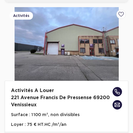
Activités
Ajoute
Activités A Louer
221 Avenue Francis De Pressense 69200
Venissieux
Surface :
1 100 m², non divisibles
Loyer :
75 € HT.HC /m²/an