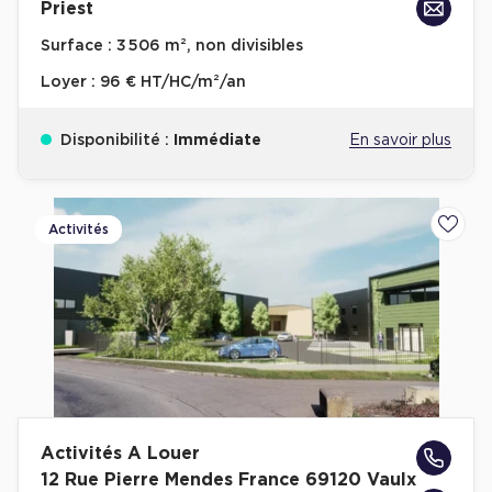
Priest
Surface :
3 506 m², non divisibles
Loyer :
96 € HT/HC/m²/an
Disponibilité :
Immédiate
En savoir plus
Activités
Ajoute
Activités A Louer
12 Rue Pierre Mendes France 69120 Vaulx