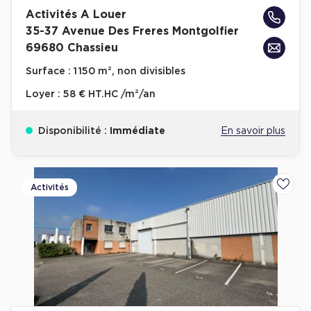
Activités A Louer
35-37 Avenue Des Freres Montgolfier
69680 Chassieu
Surface :
1 150 m², non divisibles
Loyer :
58 € HT.HC /m²/an
Disponibilité :
Immédiate
En savoir plus
Activités
Ajoute