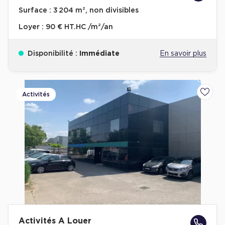
Surface :
3 204 m², non divisibles
Loyer :
90 € HT.HC /m²/an
Disponibilité :
Immédiate
En savoir plus
Activités
Ajoute
Activités A Louer