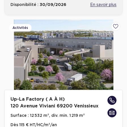
Disponibilité :
30/09/2026
En savoir plus
Activités
Ajoute
Up-La Factory ( A À H)
120 Avenue Viviani 69200 Venissieux
Surface :
12 532 m², div. min. 1 219 m²
Dès
115 € HT/HC/m²/an