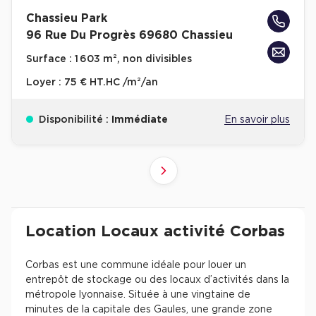
Chassieu Park
96 Rue Du Progrès 69680 Chassieu
Surface :
1 603 m², non divisibles
Loyer :
75 € HT.HC /m²/an
Disponibilité :
Immédiate
En savoir plus
4
2
3
1
Suivant
Revenir à l'accueil -
Immobilier entreprise
Location Entrepôts / Activités
Auvergne
Location Locaux activité Corbas
Corbas est une commune idéale pour louer un
entrepôt de stockage ou des locaux d’activités dans la
métropole lyonnaise. Située à une vingtaine de
minutes de la capitale des Gaules, une grande zone