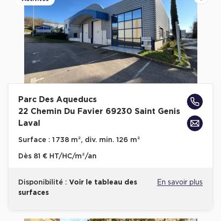
Ajoute
Parc Des Aqueducs
22 Chemin Du Favier 69230 Saint Genis
Laval
Surface :
1 738 m², div. min. 126 m²
Dès
81 € HT/HC/m²/an
Disponibilité :
Voir le tableau des
En savoir plus
surfaces