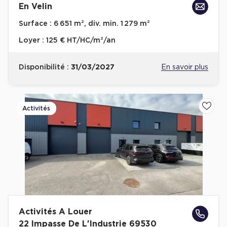
En Velin
Surface :
6 651 m², div. min. 1 279 m²
Loyer :
125 € HT/HC/m²/an
Disponibilité :
31/03/2027
En savoir plus
Activités
Ajoute
Activités A Louer
22 Impasse De L'Industrie 69530