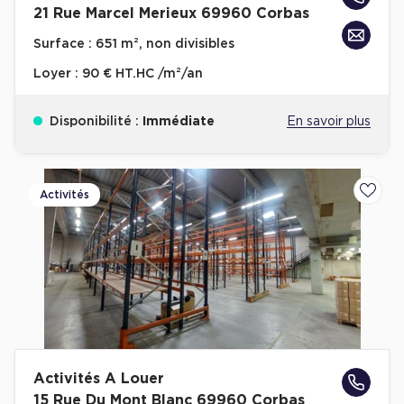
21 Rue Marcel Merieux 69960 Corbas
Achat de Bureaux à Rennes
Surface :
651 m², non divisibles
Collections de Bureaux
Loyer :
90 € HT.HC /m²/an
Hôtels particuliers
Immeuble indépendant
Disponibilité :
Immédiate
En savoir plus
Bureaux certifiés - Environnement
Immeuble de bureaux avec services
Activités
Ajoute
Location bureaux Bellecour - Cordeliers (Lyon)
Haussmanniens
Location d'Entrepôts / Activités
Location d'Entrepôts / Activités à Aix-en-Provence
Activités A Louer
Location d'Entrepôts / Activités à Saint-Priest
15 Rue Du Mont Blanc 69960 Corbas