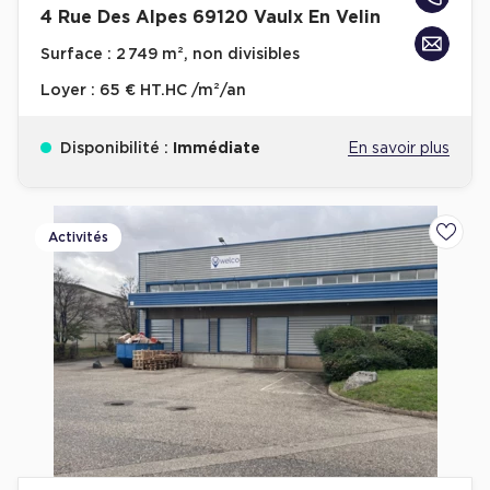
4 Rue Des Alpes 69120 Vaulx En Velin
Surface :
2 749 m², non divisibles
Loyer :
65 € HT.HC /m²/an
Disponibilité :
Immédiate
En savoir plus
Activités
Ajoute