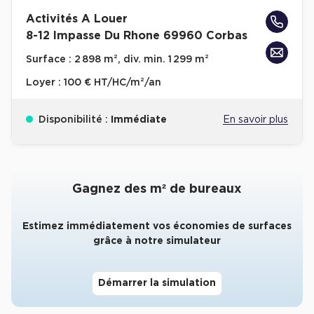
Activités A Louer
Collections de Logistique
8-12 Impasse Du Rhone 69960 Corbas
Logistique urbaine
Surface :
2 898 m², div. min. 1 299 m²
Entrepôts Messagerie
Loyer :
100 € HT/HC/m²/an
Entrepôts logistique classe A
Disponibilité :
Immédiate
En savoir plus
Entrepôts XXL
Gagnez des m² de bureaux
Location de Commerces
Estimez immédiatement vos économies de surfaces
Location de Commerces à Paris
grâce à notre simulateur
Location de Commerces à Bordeaux
Location de Commerces à Toulouse
Démarrer la simulation
Location de Commerces à Reims