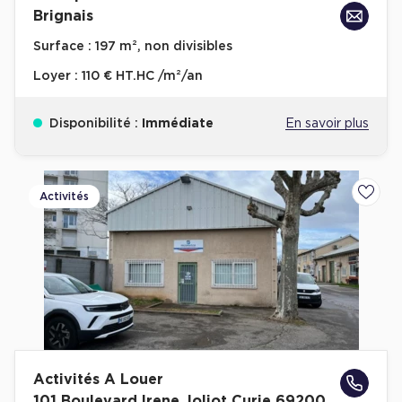
Brignais
Surface :
197 m², non divisibles
Loyer :
110 € HT.HC /m²/an
Disponibilité :
Immédiate
En savoir plus
Activités
Ajoute
Activités A Louer
101 Boulevard Irene Joliot Curie 69200