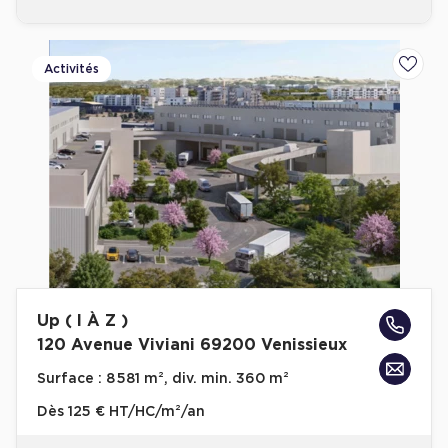
Cas Clients
Activités
Ajoute
Up ( I À Z )
120 Avenue Viviani 69200 Venissieux
Surface :
8 581 m², div. min. 360 m²
Dès
125 € HT/HC/m²/an