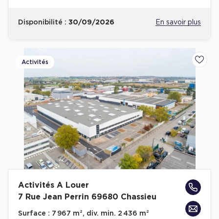
Disponibilité :
30/09/2026
En savoir plus
Activités
Ajoute
Activités A Louer
7 Rue Jean Perrin 69680 Chassieu
Surface :
7 967 m², div. min. 2 436 m²