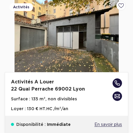
Activités
Ajoute
Activités A Louer
22 Quai Perrache 69002 Lyon
Surface :
135 m², non divisibles
Loyer :
130 € HT.HC /m²/an
Disponibilité :
Immédiate
En savoir plus