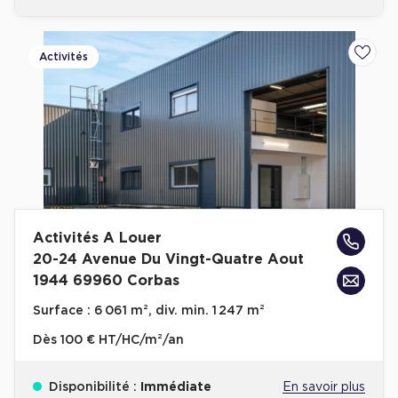
Plateaux opérés
Activités
Ajoute
Plateaux opérés à Paris
Plateaux opérés à Lyon
Plateaux opérés à Neuilly-sur-Seine
Plateaux opérés à Saint-Ouen
Plateaux opérés à Boulogne-Billancourt
Collections Flex / Coworking
Activités A Louer
Bureaux privés avec terrasse
20-24 Avenue Du Vingt-Quatre Aout
1944 69960 Corbas
Surface :
6 061 m², div. min. 1 247 m²
Dès
100 € HT/HC/m²/an
Guide & Conseils
Livrets blancs & Études
Disponibilité :
Immédiate
En savoir plus