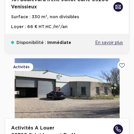
Venissieux
Surface :
330 m², non divisibles
Loyer :
66 € HT.HC /m²/an
Disponibilité :
Immédiate
En savoir plus
Activités
Ajoute
Activités A Louer