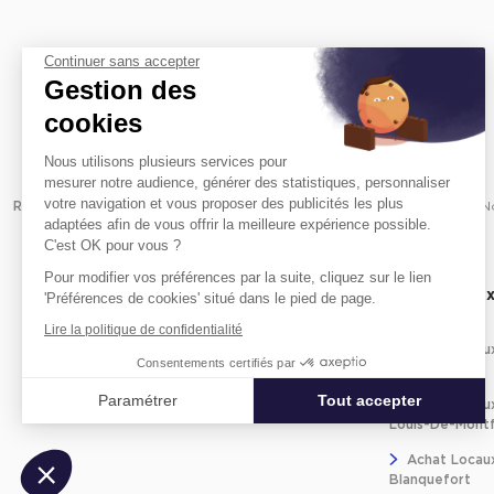
Continuer sans accepter
Gestion des
cookies
Nous utilisons plusieurs services pour
mesurer notre audience, générer des statistiques, personnaliser
votre navigation et vous proposer des publicités les plus
Revenir à l'accueil -
Immobilier entreprise
Achat Commerces
N
adaptées afin de vous offrir la meilleure expérience possible.
C'est OK pour vous ?
Pour modifier vos préférences par la suite, cliquez sur le lien
Achat locaux commerciaux par
Achat locau
'Préférences de cookies' situé dans le pied de page.
quartier
proximité
Lire la politique de confidentialité
Achat Locau
Consentements certifiés par
Médoc
Paramétrer
Tout accepter
Achat Locaux
Louis-De-Mont
Axeptio consent
Plateforme de Gestion du Consentement : Personnalisez vos Optio
Achat Locau
Blanquefort
Notre plateforme vous permet d'adapter et de gérer vos paramètres 