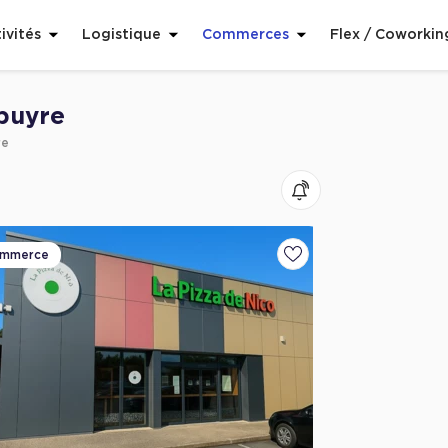
ivités
Logistique
Commerces
Flex / Coworkin
puyre
re
mmerce
voris
Ajouter aux favoris