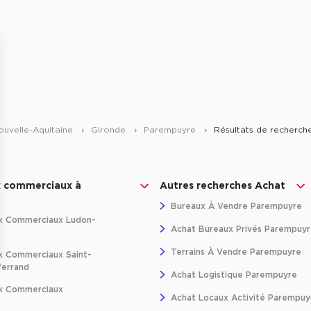
ouvelle-Aquitaine
Gironde
Parempuyre
Résultats de recherch
x commerciaux à
Autres recherches Achat
Bureaux À Vendre Parempuyre
x Commerciaux Ludon-
Achat Bureaux Privés Parempuyr
Terrains À Vendre Parempuyre
 Commerciaux Saint-
ferrand
ns
Achat Logistique Parempuyre
x Commerciaux
Achat Locaux Activité Parempuy
de confidentialité, en garantissant la conformité avec les réglementat