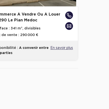
mmerce A Vendre Ou A Louer
290 Le Pian Medoc
face :
341 m², divisibles
x de vente :
290 000 €
ponibilité :
A convenir entre
En savoir plus
 parties