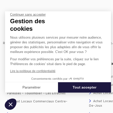
Continuer sans accepter
Gestion des
cookies
Nous utilisons plusieurs services pour
mesurer notre audience, générer des statistiques, personnaliser
votre navigation et vous proposer des publicités les plus
Revenir à l'accueil -
Immobilier entreprise
Achat Commerces
B
adaptées afin de vous offrir la meilleure expérience possible.
C'est OK pour vous ?
Pour modifier vos préférences par la suite, cliquez sur le lien
Achat locaux commerciaux par
Achat locau
'Préférences de cookies' situé dans le pied de page.
quartier
proximité
Lire la politique de confidentialité
Achat Locaux Commerciaux Village -
Achat Locau
Consentements certifiés par
Les Grands Planchants
Achat Locau
Paramétrer
Tout accepter
Achat Locaux Commerciaux Les
Achat Locaux
Pareuses - Toulombief - Les Etraches
Axeptio consent
Plateforme de Gestion du Consentement : Personnalisez vos Optio
Achat Locaux
Achat Locaux Commerciaux Centre-
De-Joux
Ville
Notre plateforme vous permet d'adapter et de gérer vos paramètres 