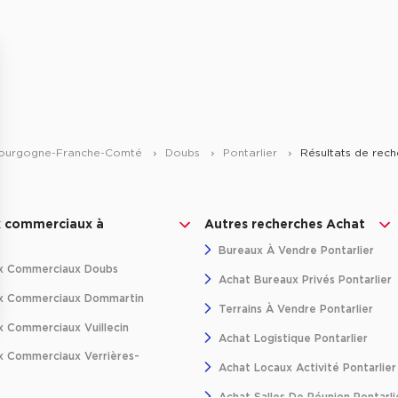
ourgogne-Franche-Comté
Doubs
Pontarlier
Résultats de rec
x commerciaux à
Autres recherches Achat
Bureaux À Vendre Pontarlier
x Commerciaux Doubs
Achat Bureaux Privés Pontarlier
x Commerciaux Dommartin
Terrains À Vendre Pontarlier
 Commerciaux Vuillecin
ns
Achat Logistique Pontarlier
 Commerciaux Verrières-
Achat Locaux Activité Pontarlier
de confidentialité, en garantissant la conformité avec les réglementat
Achat Salles De Réunion Pontarli