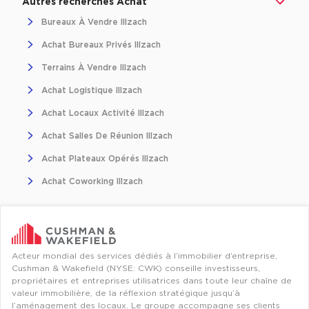
Autres recherches Achat
Bureaux À Vendre Illzach
Collections de Logistique
Achat Bureaux Privés Illzach
Logistique urbaine
Terrains À Vendre Illzach
Entrepôts Messagerie
Achat Logistique Illzach
Entrepôts logistique classe A
Achat Locaux Activité Illzach
Entrepôts XXL
Achat Salles De Réunion Illzach
Achat Plateaux Opérés Illzach
Achat Coworking Illzach
Location de Commerces
Location de Commerces à Paris
Location de Commerces à Bordeaux
Acteur mondial des services dédiés à l’immobilier d’entreprise,
Cushman & Wakefield (NYSE: CWK) conseille investisseurs,
Location de Commerces à Toulouse
propriétaires et entreprises utilisatrices dans toute leur chaîne de
valeur immobilière, de la réflexion stratégique jusqu’à
Location de Commerces à Reims
l’aménagement des locaux. Le groupe accompagne ses clients