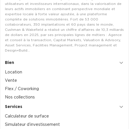
utilisateurs et investisseurs internationaux, dans la valorisation de
Achat de Commerces
leurs actifs immobiliers en combinant perspective mondiale et
expertise locale à forte valeur ajoutée, à une plateforme
Achat de Commerces à Nîmes
complète de solutions immobilières. Fort de 53 000
collaborateurs, 350 implantations et 60 pays dans le monde,
Achat de Commerces à Toulouse
Cushman & Wakefield a réalisé un chiffre d’affaires de 10,3 milliards
de dollars en 2025, par ses principales lignes de métiers : Agence
Achat de Commerces à Marseille
et conseil à la transaction, Capital Markets, Valuation & Advisory,
Achat de Commerces à Dijon
Asset Services, Facilities Management, Project management et
Design+Build…
Bien
Location
Bureaux privés
Vente
Flex / Coworking
Bureaux privés à Paris
Nos collections
Bureaux privés à Lyon
Services
Bureaux privés à Marseille
Calculateur de surface
Bureaux privés à Neuilly-sur-Seine
Simulateur d’investissement
Bureaux privés à Lille