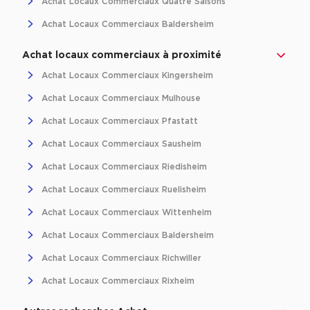
Achat Locaux Commerciaux Quatre Saisons
Entrepôts et Locaux d'activités - Programmes neufs
Achat Locaux Commerciaux Baldersheim
Achat locaux commerciaux à proximité
Achat Locaux Commerciaux Kingersheim
Location de plateformes Logistique
Achat Locaux Commerciaux Mulhouse
Location de plateformes Logistique à Aulnay-sous-Bois
Achat Locaux Commerciaux Pfastatt
Location de plateformes Logistique à Amiens
Achat Locaux Commerciaux Sausheim
Location de plateformes Logistique à Marseille
Achat Locaux Commerciaux Riedisheim
Location de plateformes Logistique à Le Havre
Achat Locaux Commerciaux Ruelisheim
Achat Locaux Commerciaux Wittenheim
Achat de plateformes Logistique
Achat Locaux Commerciaux Baldersheim
Achat de plateformes Logistique en Bretagne
Achat Locaux Commerciaux Richwiller
Achat de plateformes Logistique à Lyon
Achat Locaux Commerciaux Rixheim
Achat de plateformes Logistique à Marseille
Achat de plateformes Logistique à Dijon