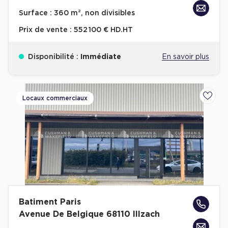
Achat de Bureaux à Rennes
Surface :
360 m², non divisibles
Collections de Bureaux
Prix de vente :
552 100 € HD.HT
Hôtels particuliers
Disponibilité :
Immédiate
En savoir plus
Immeuble indépendant
Bureaux certifiés - Environnement
Immeuble de bureaux avec services
Locaux commerciaux
Ajoute
Location bureaux Bellecour - Cordeliers (Lyon)
Haussmanniens
Location d'Entrepôts / Activités
Batiment Paris
Location d'Entrepôts / Activités à Aix-en-Provence
Avenue De Belgique 68110 Illzach
Location d'Entrepôts / Activités à Saint-Priest