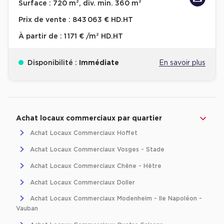
Surface :
720 m², div. min. 360 m²
Location d'Entrepôts / Activités à Massy
Prix de vente :
843 063 € HD.HT
Location d'Entrepôts / Activités à Rennes
À partir de :
1 171 € /m² HD.HT
Location d'Entrepôts / Activités à Besançon
Disponibilité :
Immédiate
En savoir plus
Achat d'Entrepôts / Activités
Achat d'Entrepôts / Activités en Ille-et-Vilaine
Revenir à l'accueil -
Achat d'Entrepôts / Activités à Lyon
Immobilier entreprise
Achat Commerces
Grand-Est
Haut-R
Achat d'Entrepôts / Activités à Aubagne
Achat locaux commerciaux par quartier
Achat d'Entrepôts / Activités à Toulouse
Achat Locaux Commerciaux Hoffet
Achat d'Entrepôts / Activités à Dijon
Achat Locaux Commerciaux Vosges - Stade
Achat Locaux Commerciaux Chêne - Hêtre
Collections d'Entrepôts / Activités
Achat Locaux Commerciaux Doller
Entrepôts et Locaux d'activités indépendants
Achat Locaux Commerciaux Modenheim - Ile Napoléon -
Entrepôts et Locaux d'activités avec quai de
Vauban
chargement