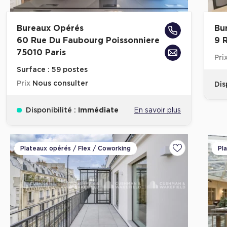
Bureaux Opérés
Bu
60 Rue Du Faubourg Poissonniere
9 
75010 Paris
Pri
Surface :
59 postes
Prix
Nous consulter
Dis
Disponibilité :
Immédiate
En savoir plus
Plateaux opérés / Flex / Coworking
Pl
Ajouter aux fa