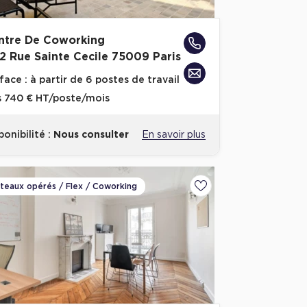
ntre De Coworking
12 Rue Sainte Cecile 75009 Paris
face :
à partir de 6 postes de travail
s
740 € HT/poste/mois
ponibilité :
Nous consulter
En savoir plus
ateaux opérés / Flex / Coworking
voris
Ajouter aux favoris