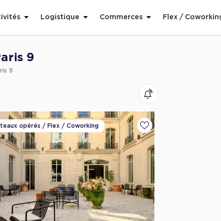
ivités
Logistique
Commerces
Flex / Coworkin
aris 9
ris 9
ateaux opérés / Flex / Coworking
voris
Ajouter aux favoris