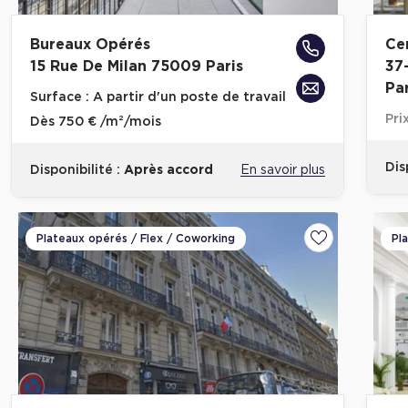
Bureaux Opérés
Ce
15 Rue De Milan 75009 Paris
37
Par
Surface :
A partir d'un poste de travail
Pri
Dès
750 € /m²/mois
Dis
Disponibilité :
Après accord
En savoir plus
Plateaux opérés / Flex / Coworking
Pl
Ajouter aux fa