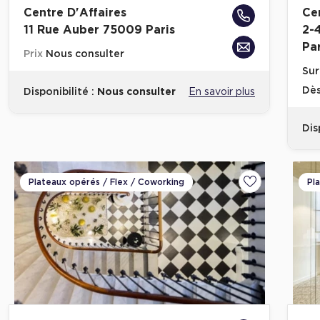
Centre D'Affaires
Ce
11 Rue Auber 75009 Paris
2-
Par
Prix
Nous consulter
Sur
Dè
Disponibilité :
Nous consulter
En savoir plus
Dis
Plateaux opérés / Flex / Coworking
Pl
Ajouter aux fa