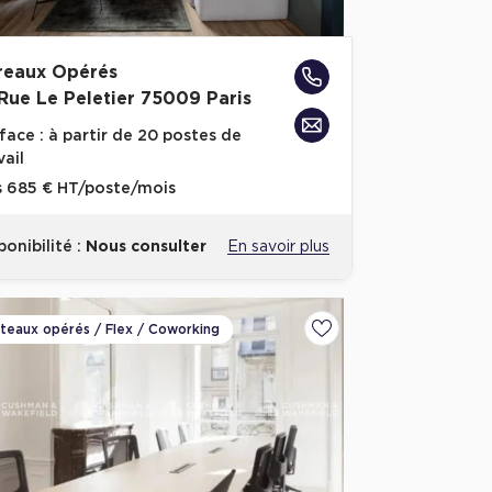
reaux Opérés
 Rue Le Peletier 75009 Paris
face :
à partir de 20 postes de
vail
s
685 € HT/poste/mois
ponibilité :
Nous consulter
En savoir plus
ateaux opérés / Flex / Coworking
voris
Ajouter aux favoris