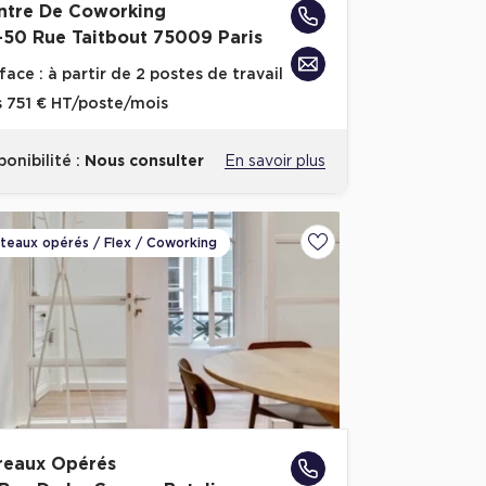
ntre De Coworking
-50 Rue Taitbout 75009 Paris
face :
à partir de 2 postes de travail
s
751 € HT/poste/mois
ponibilité :
Nous consulter
En savoir plus
ateaux opérés / Flex / Coworking
voris
Ajouter aux favoris
reaux Opérés