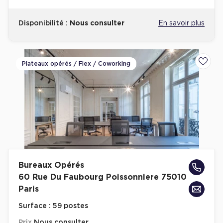
Plateaux opérés
Disponibilité :
Nous consulter
En savoir plus
Plateaux opérés à Paris
Plateaux opérés à Lyon
Plateaux opérés / Flex / Coworking
Ajoute
Plateaux opérés à Neuilly-sur-Seine
Plateaux opérés à Saint-Ouen
Plateaux opérés à Boulogne-Billancourt
Collections Flex / Coworking
Bureaux privés avec terrasse
Bureaux Opérés
60 Rue Du Faubourg Poissonniere 75010
Paris
Guide & Conseils
Surface :
59 postes
Livrets blancs & Études
Prix
Nous consulter