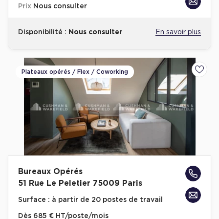
Prix
Nous consulter
Achat de Commerces
Achat de Commerces à Nîmes
Disponibilité :
Nous consulter
En savoir plus
Achat de Commerces à Toulouse
Achat de Commerces à Marseille
Plateaux opérés / Flex / Coworking
Ajoute
Achat de Commerces à Dijon
Bureaux privés
Bureaux privés à Paris
Bureaux privés à Lyon
Bureaux Opérés
51 Rue Le Peletier 75009 Paris
Bureaux privés à Marseille
Surface :
à partir de 20 postes de travail
Bureaux privés à Neuilly-sur-Seine
Dès
685 € HT/poste/mois
Bureaux privés à Lille