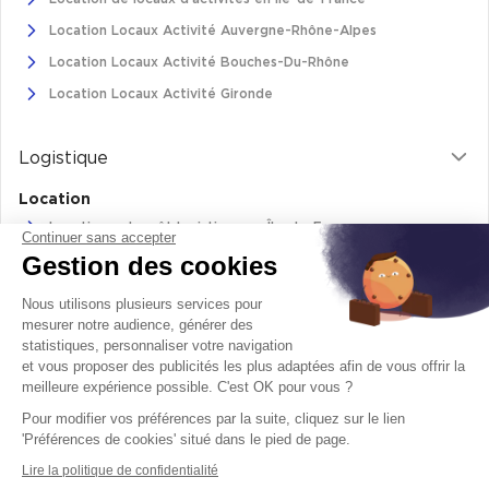
Location Locaux Activité Auvergne-Rhône-Alpes
Location Locaux Activité Bouches-Du-Rhône
Location Locaux Activité Gironde
Logistique
Location
Location entrepôt logistique en Île-de-France
Continuer sans accepter
Gestion des cookies
Location entrepôt logistique Pas-de-Calais
Location de bâtiments logistiques en Auvergne-Rhône-Alpes
Nous utilisons plusieurs services pour
Location Logistique Bouches-Du-Rhône
mesurer notre audience, générer des
statistiques, personnaliser votre navigation
et vous proposer des publicités les plus adaptées afin de vous offrir la
meilleure expérience possible. C'est OK pour vous ?
Retrouvez-nous sur
Pour modifier vos préférences par la suite, cliquez sur le lien
facebook
twitter
instagram
youtube
'Préférences de cookies' situé dans le pied de page.
Lire la politique de confidentialité