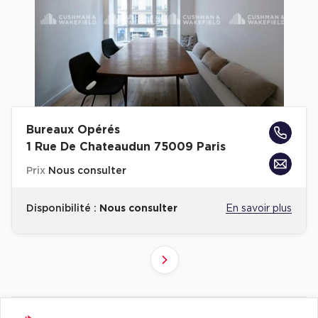
Bureaux Opérés
1 Rue De Chateaudun 75009 Paris
Prix
Nous consulter
Disponibilité :
Nous consulter
En savoir plus
4
6
2
3
5
7
1
Suivant
Revenir à l'accueil -
Immobilier entreprise
Flex / Coworking Plateaux opérés
Ile-d