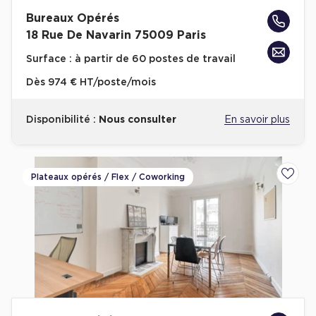
Entrepôts et Locaux d'activités - Programmes neufs
Bureaux Opérés
18 Rue De Navarin 75009 Paris
Surface :
à partir de 60 postes de travail
Dès
974 € HT/poste/mois
Location de plateformes Logistique
Location de plateformes Logistique à Aulnay-sous-Bois
Disponibilité :
Nous consulter
En savoir plus
Location de plateformes Logistique à Amiens
Location de plateformes Logistique à Marseille
Plateaux opérés / Flex / Coworking
Ajoute
Location de plateformes Logistique à Le Havre
Achat de plateformes Logistique
Achat de plateformes Logistique en Bretagne
Achat de plateformes Logistique à Lyon
Achat de plateformes Logistique à Marseille
Achat de plateformes Logistique à Dijon