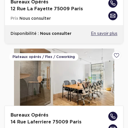
Bureaux Opérés
12 Rue La Fayette 75009 Paris
Collections de Logistique
Prix
Nous consulter
Logistique urbaine
Entrepôts Messagerie
Disponibilité :
Nous consulter
En savoir plus
Entrepôts logistique classe A
Entrepôts XXL
Plateaux opérés / Flex / Coworking
Ajoute
Location de Commerces
Location de Commerces à Paris
Location de Commerces à Bordeaux
Location de Commerces à Toulouse
Bureaux Opérés
14 Rue Laferriere 75009 Paris
Location de Commerces à Reims