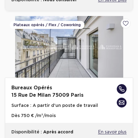
Disponibilité :
Nous consulter
En savoir plus
Plateaux opérés / Flex / Coworking
Ajoute
Bureaux Opérés
15 Rue De Milan 75009 Paris
Surface :
A partir d'un poste de travail
Dès
750 € /m²/mois
Disponibilité :
Après accord
En savoir plus