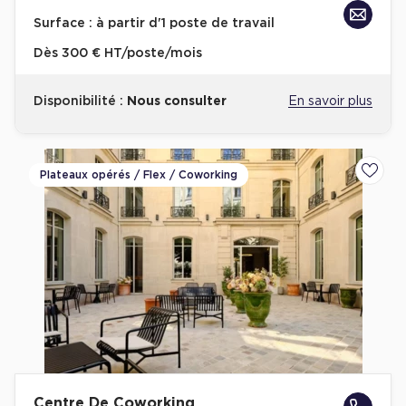
Achat de Bureaux à Rennes
Surface :
à partir d'1 poste de travail
Collections de Bureaux
Dès
300 € HT/poste/mois
Hôtels particuliers
Disponibilité :
Nous consulter
En savoir plus
Immeuble indépendant
Bureaux certifiés - Environnement
Immeuble de bureaux avec services
Plateaux opérés / Flex / Coworking
Ajoute
Location bureaux Bellecour - Cordeliers (Lyon)
Haussmanniens
Location d'Entrepôts / Activités
Location d'Entrepôts / Activités à Aix-en-Provence
Location d'Entrepôts / Activités à Saint-Priest
Centre De Coworking