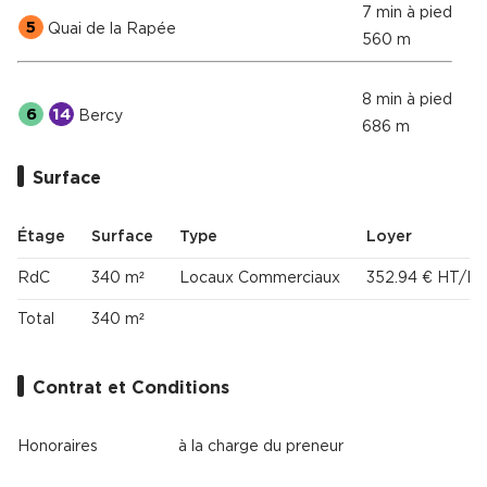
7 min à pied
5
Quai de la Rapée
560 m
8 min à pied
6
14
Bercy
686 m
Surface
Étage
Surface
Type
Loyer
RdC
340 m²
Locaux Commerciaux
352.94 € HT/H
Total
340 m²
Contrat et Conditions
Honoraires
à la charge du preneur