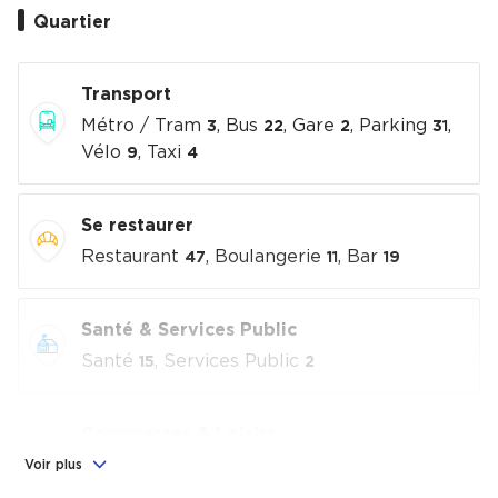
Quartier
Transport
Métro / Tram
, Bus
, Gare
, Parking
,
3
22
2
31
Vélo
, Taxi
9
4
Se restaurer
Restaurant
, Boulangerie
, Bar
47
11
19
Santé & Services Public
Santé
, Services Public
15
2
Commerces & Loisirs
Alimentation
, Commerces
, Loisirs
Voir plus
6
25
culturels
, Sport
3
4