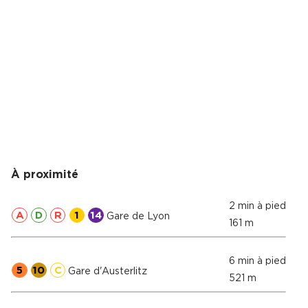
Cas Clients
À proximité
2 min à pied
A
D
R
1
14
Gare de Lyon
161 m
6 min à pied
5
10
C
Gare d'Austerlitz
521 m