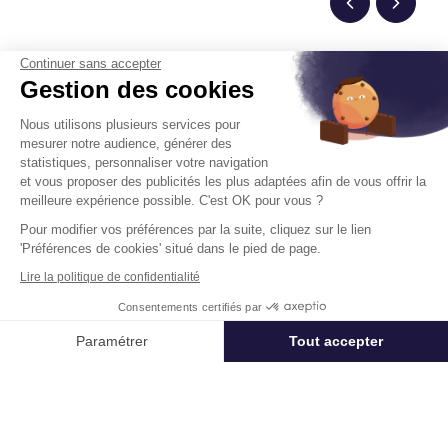
Continuer sans accepter
Gestion des cookies
Un projet immobilier ?
Nous utilisons plusieurs services pour
Vous souhaitez nous confier votre actif ?
mesurer notre audience, générer des
Cushman & Wakefield vous aide à optimiser
statistiques, personnaliser votre navigation
votre immobilier.
et vous proposer des publicités les plus adaptées afin de vous offrir la
meilleure expérience possible. C'est OK pour vous ?
Pour modifier vos préférences par la suite, cliquez sur le lien
Créer un projet
'Préférences de cookies' situé dans le pied de page.
Lire la politique de confidentialité
Immobilier entreprise
Location Commerces
Paris
Paris 12
Consentements certifiés par
Appeler
Nous contacter
Paramétrer
Tout accepter
Axeptio consent
Plateforme de Gestion du Consentement : Personnalisez vos Options
Acteur mondial des services dédiés à l’immobilier d’entreprise,
Cushman & Wakefield (NYSE: CWK) conseille investisseurs,
Notre plateforme vous permet d'adapter et de gérer vos paramètres de 
propriétaires et entreprises utilisatrices dans toute leur chaîne de
valeur immobilière, de la réflexion stratégique jusqu’à