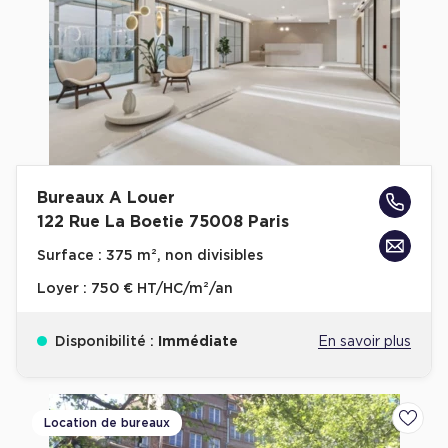
Bureaux A Louer
122 Rue La Boetie 75008 Paris
Surface :
375 m², non divisibles
Loyer :
750 € HT/HC/m²/an
Disponibilité :
Immédiate
En savoir plus
Location de bureaux
Ajoute