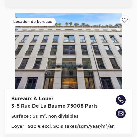
Location de bureaux
Ajoute
Bureaux A Louer
3-5 Rue De La Baume 75008 Paris
Surface :
611 m², non divisibles
Loyer :
920 € excl. SC & taxes/sqm/year/m²/an