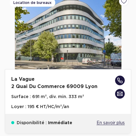
Location de bureaux
Ajoute
La Vague
2 Quai Du Commerce 69009 Lyon
Surface :
691 m², div. min. 333 m²
Loyer :
195 € HT/HC/m²/an
Disponibilité :
Immédiate
En savoir plus