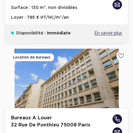
Achat de Bureaux à Rennes
Surface :
130 m², non divisibles
Collections de Bureaux
Loyer :
785 € HT/HC/m²/an
Hôtels particuliers
Disponibilité :
Immédiate
En savoir plus
Immeuble indépendant
Bureaux certifiés - Environnement
Immeuble de bureaux avec services
Location de bureaux
Ajoute
Location bureaux Bellecour - Cordeliers (Lyon)
Haussmanniens
Location d'Entrepôts / Activités
Bureaux A Louer
Location d'Entrepôts / Activités à Aix-en-Provence
32 Rue De Ponthieu 75008 Paris
Location d'Entrepôts / Activités à Saint-Priest