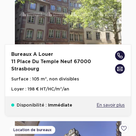
Bureaux A Louer
11 Place Du Temple Neuf 67000
Strasbourg
Surface :
105 m², non divisibles
Loyer :
198 € HT/HC/m²/an
Disponibilité :
Immédiate
En savoir plus
Location de bureaux
Ajoute