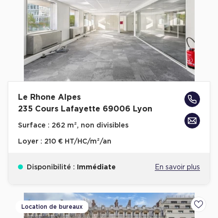
Plateaux opérés
Plateaux opérés à Paris
Plateaux opérés à Lyon
Plateaux opérés à Neuilly-sur-Seine
Plateaux opérés à Saint-Ouen
Le Rhone Alpes
Plateaux opérés à Boulogne-Billancourt
235 Cours Lafayette 69006 Lyon
Collections Flex / Coworking
Surface :
262 m², non divisibles
Bureaux privés avec terrasse
Loyer :
210 € HT/HC/m²/an
Disponibilité :
Immédiate
En savoir plus
Guide & Conseils
Location de bureaux
Ajoute
Livrets blancs & Études