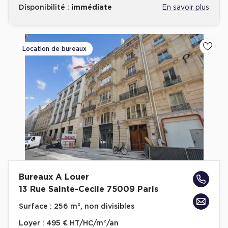
Disponibilité :
immédiate
En savoir plus
Location de bureaux
Ajoute
Bureaux A Louer
13 Rue Sainte-Cecile 75009 Paris
Surface :
256 m², non divisibles
Loyer :
495 € HT/HC/m²/an