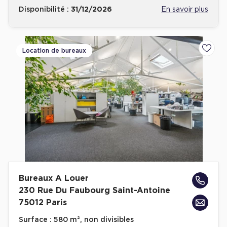
Disponibilité :
31/12/2026
En savoir plus
Location de bureaux
Ajoute
Bureaux A Louer
230 Rue Du Faubourg Saint-Antoine
75012 Paris
Surface :
580 m², non divisibles