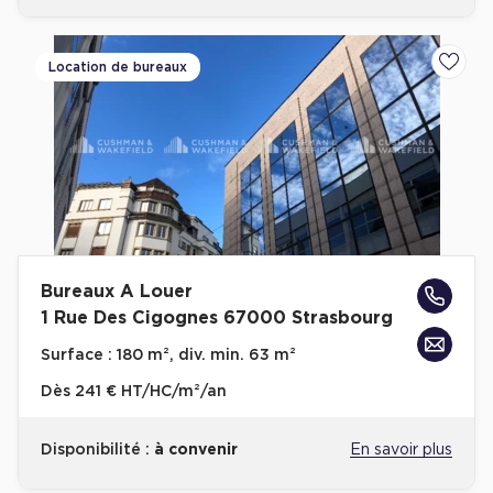
Location de bureaux
Ajoute
Bureaux A Louer
1 Rue Des Cigognes 67000 Strasbourg
Surface :
180 m², div. min. 63 m²
Dès
241 € HT/HC/m²/an
Disponibilité :
à convenir
En savoir plus