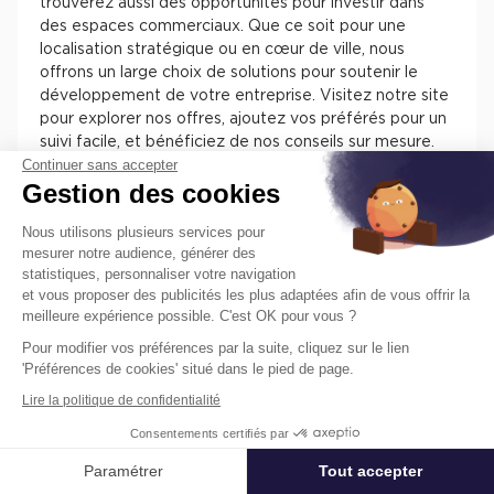
trouverez aussi des opportunités pour investir dans
des espaces commerciaux. Que ce soit pour une
localisation stratégique ou en cœur de ville, nous
offrons un large choix de solutions pour soutenir le
développement de votre entreprise. Visitez notre site
pour explorer nos offres, ajoutez vos préférés pour un
suivi facile, et bénéficiez de nos conseils sur mesure.
Continuer sans accepter
Chez Cushman & Wakefield, nous nous engageons à
Gestion des cookies
vous assister dans la sélection de l'espace parfait pour
votre activité.
Nous utilisons plusieurs services pour
mesurer notre audience, générer des
statistiques, personnaliser votre navigation
et vous proposer des publicités les plus adaptées afin de vous offrir la
meilleure expérience possible. C'est OK pour vous ?
Pour modifier vos préférences par la suite, cliquez sur le lien
Trouvez facilement nos annonces de
'Préférences de cookies' situé dans le pied de page.
locaux à louer ou à vendre en France
Lire la politique de confidentialité
pour installer votre entreprise.
Consentements certifiés par
Les différentes offres de locaux en France présentent
des atouts pour installer votre entreprise. Vous
Paramétrer
Tout accepter
Affiner ma recherche
trouverez des informations concernant l’actif, des
prestations, des aménagements, des accès et des