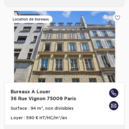
Location de bureaux
Ajoute
Bureaux A Louer
36 Rue Vignon 75009 Paris
Surface :
94 m², non divisibles
Loyer :
590 € HT/HC/m²/an