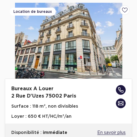
Location de bureaux
Ajoute
Bureaux A Louer
2 Rue D'Uzes 75002 Paris
Surface :
118 m², non divisibles
Loyer :
650 € HT/HC/m²/an
Disponibilité :
immédiate
En savoir plus