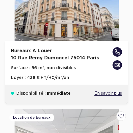
Achat de Commerces
Achat de Commerces à Nîmes
Achat de Commerces à Toulouse
Achat de Commerces à Marseille
Achat de Commerces à Dijon
Bureaux A Louer
10 Rue Remy Dumoncel 75014 Paris
Surface :
96 m², non divisibles
Loyer :
438 € HT/HC/m²/an
Bureaux privés
Bureaux privés à Paris
Disponibilité :
Immédiate
En savoir plus
Bureaux privés à Lyon
Bureaux privés à Marseille
Location de bureaux
Ajoute
Bureaux privés à Neuilly-sur-Seine
Bureaux privés à Lille