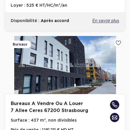
Loyer :
525 € HT/HC/m²/an
Disponibilité :
Après accord
En savoir plus
Bureaux
Ajoute
Bureaux A Vendre Ou A Louer
7 Allee Ceres 67200 Strasbourg
Surface :
437 m², non divisibles