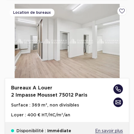
Location de bureaux
Ajoute
Bureaux A Louer
2 Impasse Mousset 75012 Paris
Surface :
369 m², non divisibles
Loyer :
400 € HT/HC/m²/an
Disponibilité :
Immédiate
En savoir plus