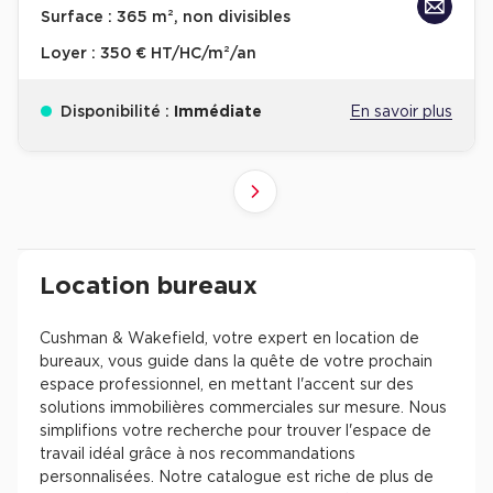
Surface :
365 m², non divisibles
Loyer :
350 € HT/HC/m²/an
Disponibilité :
Immédiate
En savoir plus
10
4
6
8
9
2
3
5
7
1
Suivant
41+
61+
81+
21+
31+
51+
71+
11+
1+
Revenir à l'accueil -
Immobilier entreprise
Location Bureaux
Résultats de recherch
Location bureaux
Cushman & Wakefield, votre expert en location de
bureaux, vous guide dans la quête de votre prochain
espace professionnel, en mettant l'accent sur des
solutions immobilières commerciales sur mesure. Nous
simplifions votre recherche pour trouver l'espace de
travail idéal grâce à nos recommandations
personnalisées. Notre catalogue est riche de plus de