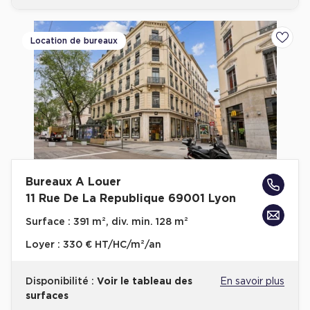
Location de bureaux
Ajoute
Bureaux A Louer
11 Rue De La Republique 69001 Lyon
Surface :
391 m², div. min. 128 m²
Loyer :
330 € HT/HC/m²/an
Disponibilité :
Voir le tableau des
En savoir plus
surfaces