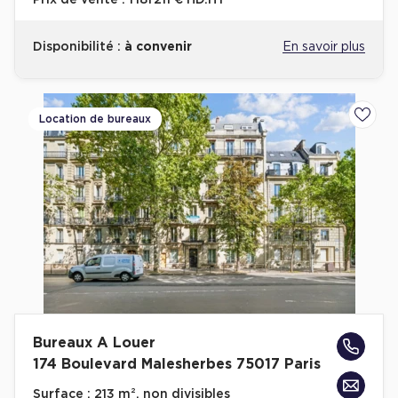
Prix de vente :
1 181 211 € HD.HT
Disponibilité :
à convenir
En savoir plus
Location de bureaux
Ajoute
Bureaux A Louer
174 Boulevard Malesherbes 75017 Paris
Surface :
213 m², non divisibles