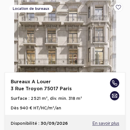
Location de bureaux
Ajoute
Bureaux A Louer
3 Rue Troyon 75017 Paris
Surface :
2 521 m², div. min. 318 m²
Dès
940 € HT/HC/m²/an
Disponibilité :
30/09/2026
En savoir plus