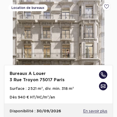
Location de bureaux
Ajoute
Bureaux A Louer
3 Rue Troyon 75017 Paris
Surface :
2 521 m², div. min. 318 m²
Dès
940 € HT/HC/m²/an
Disponibilité :
30/09/2026
En savoir plus