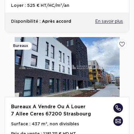
Loyer :
525 € HT/HC/m²/an
Disponibilité :
Après accord
En savoir plus
Bureaux
Ajoute
Bureaux A Vendre Ou A Louer
7 Allee Ceres 67200 Strasbourg
Surface :
437 m², non divisibles