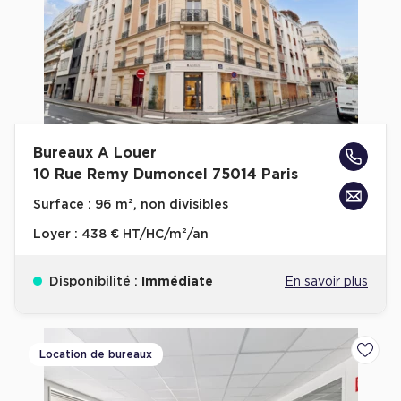
Achat de Commerces
Achat de Commerces à Nîmes
Achat de Commerces à Toulouse
Achat de Commerces à Marseille
Achat de Commerces à Dijon
Bureaux A Louer
10 Rue Remy Dumoncel 75014 Paris
Surface :
96 m², non divisibles
Loyer :
438 € HT/HC/m²/an
Bureaux privés
Bureaux privés à Paris
Disponibilité :
Immédiate
En savoir plus
Bureaux privés à Lyon
Bureaux privés à Marseille
Location de bureaux
Ajoute
Bureaux privés à Neuilly-sur-Seine
Bureaux privés à Lille