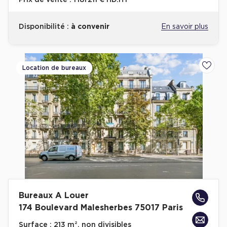
Prix de vente :
1 181 211 € HD.HT
Disponibilité :
à convenir
En savoir plus
Location de bureaux
Ajoute
Bureaux A Louer
174 Boulevard Malesherbes 75017 Paris
Surface :
213 m², non divisibles