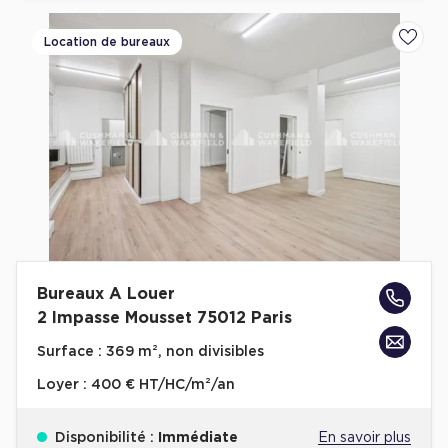
Location de bureaux
Ajoute
Bureaux A Louer
2 Impasse Mousset 75012 Paris
Surface :
369 m², non divisibles
Loyer :
400 € HT/HC/m²/an
Disponibilité :
Immédiate
En savoir plus