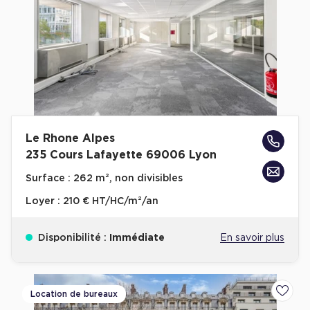
Plateaux opérés
Plateaux opérés à Paris
Plateaux opérés à Lyon
Plateaux opérés à Neuilly-sur-Seine
Plateaux opérés à Saint-Ouen
Le Rhone Alpes
Plateaux opérés à Boulogne-Billancourt
235 Cours Lafayette 69006 Lyon
Collections Flex / Coworking
Surface :
262 m², non divisibles
Bureaux privés avec terrasse
Loyer :
210 € HT/HC/m²/an
Disponibilité :
Immédiate
En savoir plus
Guide & Conseils
Location de bureaux
Ajoute
Livrets blancs & Études