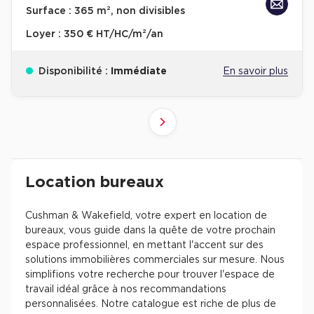
Surface :
365 m², non divisibles
Loyer :
350 € HT/HC/m²/an
Disponibilité :
Immédiate
En savoir plus
10
4
6
8
9
2
3
5
7
1
Suivant
41+
61+
81+
21+
31+
51+
71+
11+
1+
Revenir à l'accueil -
Immobilier entreprise
Location Bureaux
Résultats de recherch
Location bureaux
Cushman & Wakefield, votre expert en location de
bureaux, vous guide dans la quête de votre prochain
espace professionnel, en mettant l'accent sur des
solutions immobilières commerciales sur mesure. Nous
simplifions votre recherche pour trouver l'espace de
travail idéal grâce à nos recommandations
personnalisées. Notre catalogue est riche de plus de