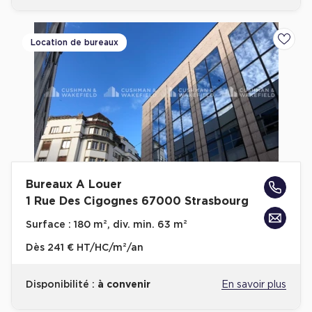
Location de bureaux
Ajoute
Bureaux A Louer
1 Rue Des Cigognes 67000 Strasbourg
Surface :
180 m², div. min. 63 m²
Dès
241 € HT/HC/m²/an
Disponibilité :
à convenir
En savoir plus