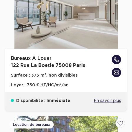
Bureaux A Louer
122 Rue La Boetie 75008 Paris
Surface :
375 m², non divisibles
Loyer :
750 € HT/HC/m²/an
Disponibilité :
Immédiate
En savoir plus
Location de bureaux
Ajoute