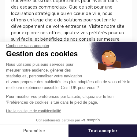
trouverez aussi des opportunités pour investir dans
des espaces commerciaux. Que ce soit pour une
localisation stratégique ou en cœur de ville, nous
offrons un large choix de solutions pour soutenir le
développement de votre entreprise. Visitez notre site
pour explorer nos offres, ajoutez vos préférés pour un
suivi facile, et bénéficiez de nos conseils sur mesure.
Continuer sans accepter
Chez Cushman & Wakefield, nous nous engageons à
Gestion des cookies
vous assister dans la sélection de l'espace parfait pour
votre activité.
Nous utilisons plusieurs services pour
mesurer notre audience, générer des
statistiques, personnaliser votre navigation
et vous proposer des publicités les plus adaptées afin de vous offrir la
meilleure expérience possible. C'est OK pour vous ?
Pour modifier vos préférences par la suite, cliquez sur le lien
Trouvez facilement nos annonces de
'Préférences de cookies' situé dans le pied de page.
locaux à louer ou à vendre en France
Lire la politique de confidentialité
pour installer votre entreprise.
Consentements certifiés par
Les différentes offres de locaux en France présentent
des atouts pour installer votre entreprise. Vous
Paramétrer
Tout accepter
Affiner ma recherche
trouverez des informations concernant l’actif, des
prestations, des aménagements, des accès et des