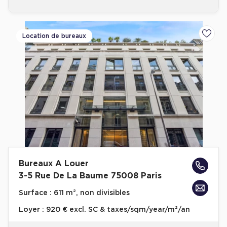
Location de bureaux
Ajoute
Bureaux A Louer
3-5 Rue De La Baume 75008 Paris
Surface :
611 m², non divisibles
Loyer :
920 € excl. SC & taxes/sqm/year/m²/an