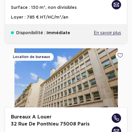
Achat de Bureaux à Rennes
Surface :
130 m², non divisibles
Collections de Bureaux
Loyer :
785 € HT/HC/m²/an
Hôtels particuliers
Disponibilité :
Immédiate
En savoir plus
Immeuble indépendant
Bureaux certifiés - Environnement
Immeuble de bureaux avec services
Location de bureaux
Ajoute
Location bureaux Bellecour - Cordeliers (Lyon)
Haussmanniens
Location d'Entrepôts / Activités
Bureaux A Louer
Location d'Entrepôts / Activités à Aix-en-Provence
32 Rue De Ponthieu 75008 Paris
Location d'Entrepôts / Activités à Saint-Priest