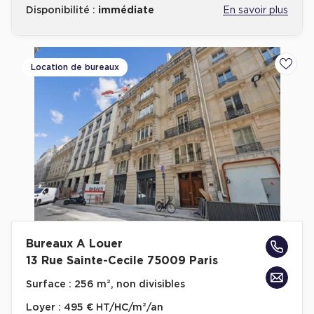
Disponibilité :
immédiate
En savoir plus
Location de bureaux
Ajoute
Bureaux A Louer
13 Rue Sainte-Cecile 75009 Paris
Surface :
256 m², non divisibles
Loyer :
495 € HT/HC/m²/an