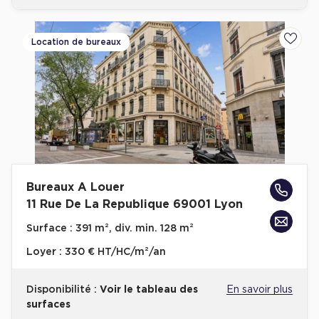
Location de bureaux
Ajoute
Bureaux A Louer
11 Rue De La Republique 69001 Lyon
Surface :
391 m², div. min. 128 m²
Loyer :
330 € HT/HC/m²/an
Disponibilité :
Voir le tableau des
En savoir plus
surfaces