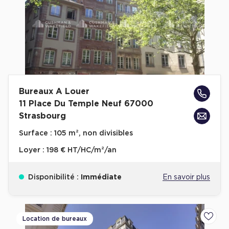
Bureaux A Louer
11 Place Du Temple Neuf 67000
Strasbourg
Surface :
105 m², non divisibles
Loyer :
198 € HT/HC/m²/an
Disponibilité :
Immédiate
En savoir plus
Location de bureaux
Ajoute