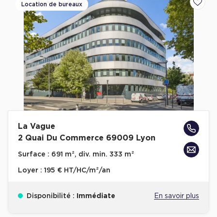
Location de bureaux
Ajoute
La Vague
2 Quai Du Commerce 69009 Lyon
Surface :
691 m², div. min. 333 m²
Loyer :
195 € HT/HC/m²/an
Disponibilité :
Immédiate
En savoir plus