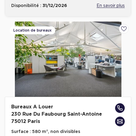
Disponibilité :
31/12/2026
En savoir plus
Location de bureaux
Ajoute
Bureaux A Louer
230 Rue Du Faubourg Saint-Antoine
75012 Paris
Surface :
580 m², non divisibles