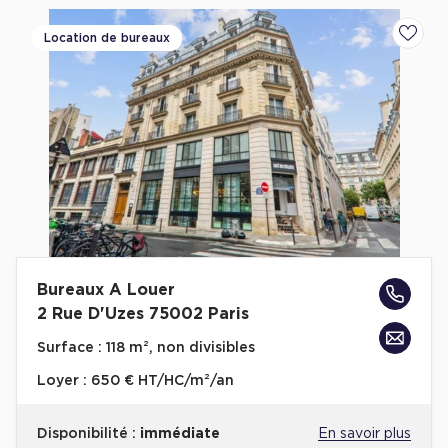
Location de bureaux
Ajoute
Bureaux A Louer
2 Rue D'Uzes 75002 Paris
Surface :
118 m², non divisibles
Loyer :
650 € HT/HC/m²/an
Disponibilité :
immédiate
En savoir plus