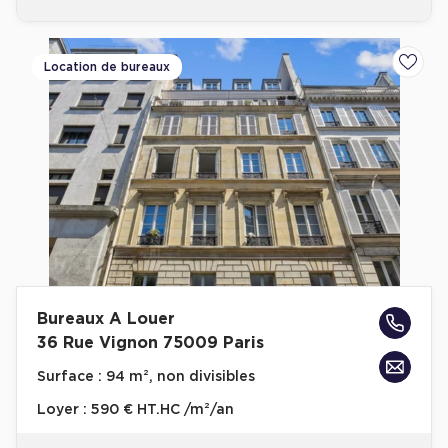
Location de bureaux
Ajoute
Bureaux A Louer
36 Rue Vignon 75009 Paris
Surface :
94 m², non divisibles
Loyer :
590 € HT.HC /m²/an