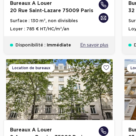
Bureaux A Louer
Bu
20 Rue Saint-Lazare 75009 Paris
32
Surface :
130 m², non divisibles
Sur
Loyer :
785 € HT/HC/m²/an
Loy
Disponibilité :
Immédiate
En savoir plus
D
Location de bureaux
Lo
Ajouter aux fa
Bureaux A Louer
Bu