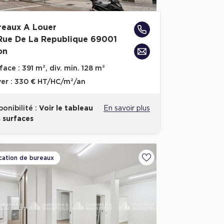
reaux A Louer
 Rue De La Republique 69001
on
face :
391 m², div. min. 128 m²
er :
330 € HT/HC/m²/an
ponibilité :
Voir le tableau
En savoir plus
 surfaces
cation de bureaux
voris
Ajouter aux favoris