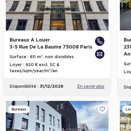
Bureaux A Louer
Bu
3-5 Rue De La Baume 75008 Paris
23
An
Surface :
611 m², non divisibles
Sur
Loyer :
920 € excl. SC &
taxes/sqm/year/m²/an
Loy
Disponibilité :
31/12/2026
En savoir plus
Dis
Bureaux
Lo
Ajouter aux fa