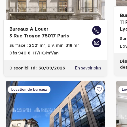
Bu
11
Bureaux A Louer
Ly
3 Rue Troyon 75017 Paris
Sur
Surface :
2 521 m², div. min. 318 m²
Loy
Dès
940 € HT/HC/m²/an
Dis
des
Disponibilité :
30/09/2026
En savoir plus
Location de bureaux
Lo
Ajouter aux fa