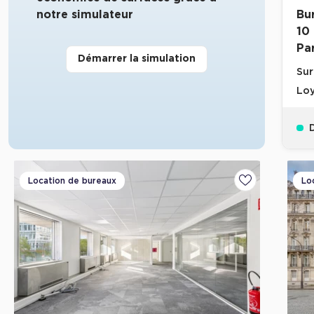
notre simulateur
Bu
10
Par
Démarrer la simulation
Sur
Loy
D
Location de bureaux
Lo
Ajouter aux fa