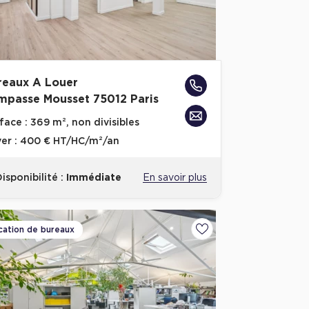
reaux A Louer
Impasse Mousset 75012 Paris
face :
369 m², non divisibles
er :
400 € HT/HC/m²/an
isponibilité :
Immédiate
En savoir plus
cation de bureaux
voris
Ajouter aux favoris