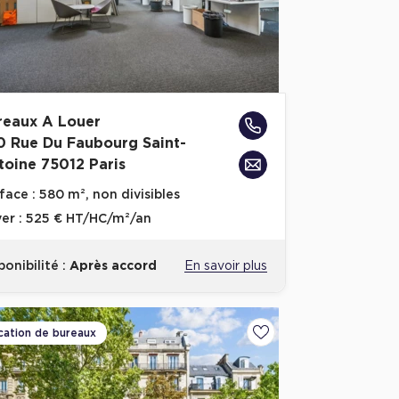
reaux A Louer
0 Rue Du Faubourg Saint-
toine 75012 Paris
face :
580 m², non divisibles
er :
525 € HT/HC/m²/an
ponibilité :
Après accord
En savoir plus
cation de bureaux
voris
Ajouter aux favoris