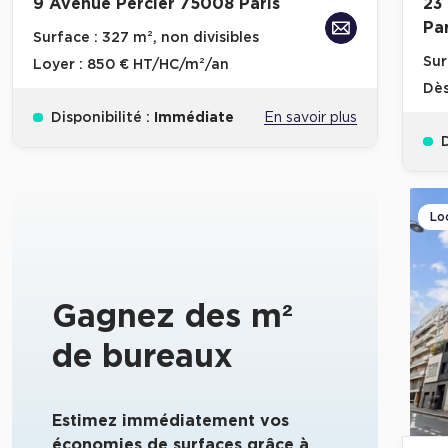
9 Avenue Percier 75008 Paris
23
Par
Surface :
327 m², non divisibles
Sur
Loyer :
850 € HT/HC/m²/an
Dè
Disponibilité :
Immédiate
En savoir plus
D
Lo
Gagnez des m²
de bureaux
Estimez immédiatement vos
économies de surfaces grâce à