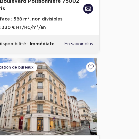
 Boulevard Poissonniere 75002
is
face :
588 m², non divisibles
s
330 € HT/HC/m²/an
isponibilité :
Immédiate
En savoir plus
cation de bureaux
Ajouter aux favoris