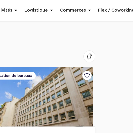
ivités
Logistique
Commerces
Flex / Coworkin
cation de bureaux
voris
Ajouter aux favoris