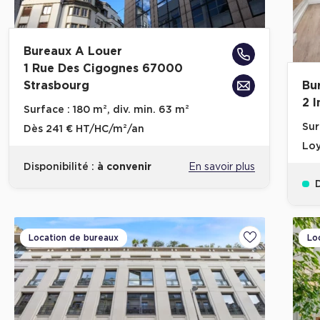
Bureaux A Louer
1 Rue Des Cigognes 67000
Strasbourg
Bu
2 
Surface :
180 m², div. min. 63 m²
Sur
Dès
241 € HT/HC/m²/an
Loy
Disponibilité :
à convenir
En savoir plus
D
Location de bureaux
Lo
Ajouter aux fa