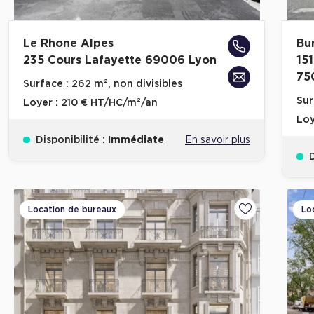
Le Rhone Alpes
Bu
235 Cours Lafayette 69006 Lyon
15
75
Surface :
262 m², non divisibles
Sur
Loyer :
210 € HT/HC/m²/an
Loy
Disponibilité :
Immédiate
En savoir plus
D
Location de bureaux
Lo
Ajouter aux fa