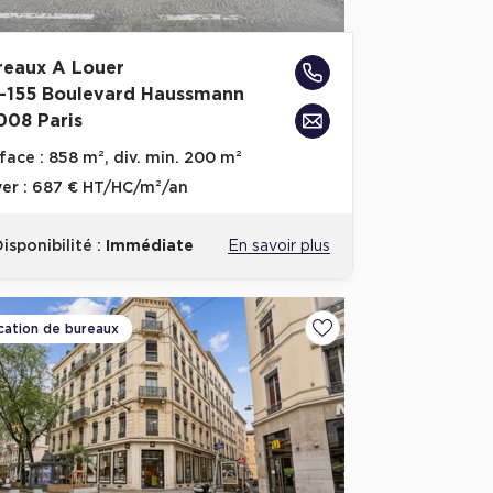
reaux A Louer
1-155 Boulevard Haussmann
008 Paris
face :
858 m², div. min. 200 m²
er :
687 € HT/HC/m²/an
isponibilité :
Immédiate
En savoir plus
cation de bureaux
voris
Ajouter aux favoris