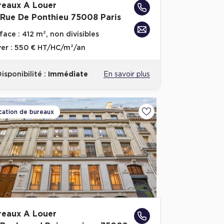
reaux A Louer
 Rue De Ponthieu 75008 Paris
face :
412 m², non divisibles
er :
550 € HT/HC/m²/an
isponibilité :
Immédiate
En savoir plus
cation de bureaux
voris
Ajouter aux favoris
reaux A Louer