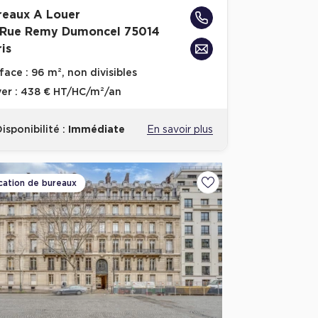
reaux A Louer
 Rue Remy Dumoncel 75014
is
face :
96 m², non divisibles
er :
438 € HT/HC/m²/an
isponibilité :
Immédiate
En savoir plus
cation de bureaux
voris
Ajouter aux favoris