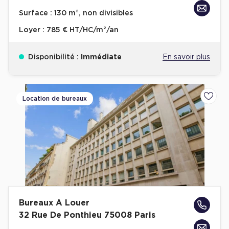
Achat de Bureaux à Rennes
Surface :
130 m², non divisibles
Collections de Bureaux
Loyer :
785 € HT/HC/m²/an
Hôtels particuliers
Disponibilité :
Immédiate
En savoir plus
Immeuble indépendant
Bureaux certifiés - Environnement
Immeuble de bureaux avec services
Location de bureaux
Ajoute
Location bureaux Bellecour - Cordeliers (Lyon)
Haussmanniens
Location d'Entrepôts / Activités
Bureaux A Louer
Location d'Entrepôts / Activités à Aix-en-Provence
32 Rue De Ponthieu 75008 Paris
Location d'Entrepôts / Activités à Saint-Priest