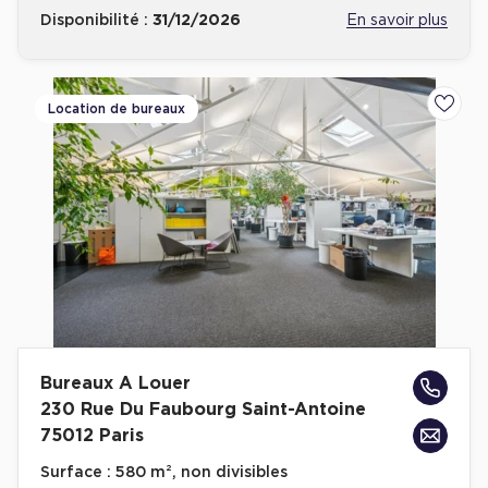
Disponibilité :
31/12/2026
En savoir plus
Location de bureaux
Ajoute
Bureaux A Louer
230 Rue Du Faubourg Saint-Antoine
75012 Paris
Surface :
580 m², non divisibles