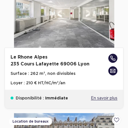
Plateaux opérés
Plateaux opérés à Paris
Plateaux opérés à Lyon
Plateaux opérés à Neuilly-sur-Seine
Plateaux opérés à Saint-Ouen
Le Rhone Alpes
Plateaux opérés à Boulogne-Billancourt
235 Cours Lafayette 69006 Lyon
Collections Flex / Coworking
Surface :
262 m², non divisibles
Bureaux privés avec terrasse
Loyer :
210 € HT/HC/m²/an
Disponibilité :
Immédiate
En savoir plus
Guide & Conseils
Location de bureaux
Ajoute
Livrets blancs & Études