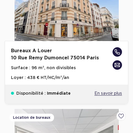
Achat de Commerces
Achat de Commerces à Nîmes
Achat de Commerces à Toulouse
Achat de Commerces à Marseille
Achat de Commerces à Dijon
Bureaux A Louer
10 Rue Remy Dumoncel 75014 Paris
Surface :
96 m², non divisibles
Loyer :
438 € HT/HC/m²/an
Bureaux privés
Bureaux privés à Paris
Disponibilité :
Immédiate
En savoir plus
Bureaux privés à Lyon
Bureaux privés à Marseille
Location de bureaux
Ajoute
Bureaux privés à Neuilly-sur-Seine
Bureaux privés à Lille