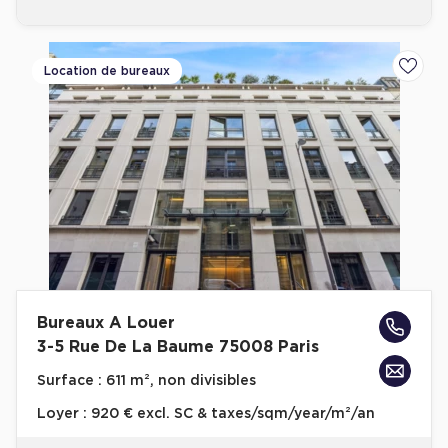
Location de bureaux
Ajoute
Bureaux A Louer
3-5 Rue De La Baume 75008 Paris
Surface :
611 m², non divisibles
Loyer :
920 € excl. SC & taxes/sqm/year/m²/an