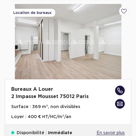
Location de bureaux
Ajoute
Bureaux A Louer
2 Impasse Mousset 75012 Paris
Surface :
369 m², non divisibles
Loyer :
400 € HT/HC/m²/an
Disponibilité :
Immédiate
En savoir plus