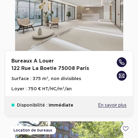
Bureaux A Louer
122 Rue La Boetie 75008 Paris
Surface :
375 m², non divisibles
Loyer :
750 € HT/HC/m²/an
Disponibilité :
Immédiate
En savoir plus
Location de bureaux
Ajoute