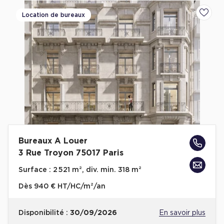
Location de bureaux
Ajoute
Bureaux A Louer
3 Rue Troyon 75017 Paris
Surface :
2 521 m², div. min. 318 m²
Dès
940 € HT/HC/m²/an
Disponibilité :
30/09/2026
En savoir plus