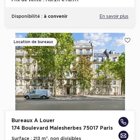
Prix de vente :
1 181 211 € HD.HT
Disponibilité :
à convenir
En savoir plus
Location de bureaux
Ajoute
Bureaux A Louer
174 Boulevard Malesherbes 75017 Paris
Surface :
213 m², non divisibles