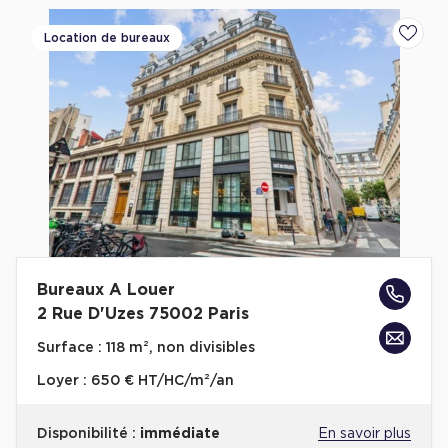
Location de bureaux
Ajoute
Bureaux A Louer
2 Rue D'Uzes 75002 Paris
Surface :
118 m², non divisibles
Loyer :
650 € HT/HC/m²/an
Disponibilité :
immédiate
En savoir plus