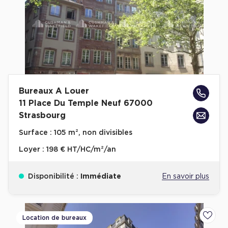
Bureaux A Louer
11 Place Du Temple Neuf 67000
Strasbourg
Surface :
105 m², non divisibles
Loyer :
198 € HT/HC/m²/an
Disponibilité :
Immédiate
En savoir plus
Location de bureaux
Ajoute