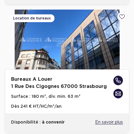
Location de bureaux
Ajoute
Bureaux A Louer
1 Rue Des Cigognes 67000 Strasbourg
Surface :
180 m², div. min. 63 m²
Dès
241 € HT/HC/m²/an
Disponibilité :
à convenir
En savoir plus