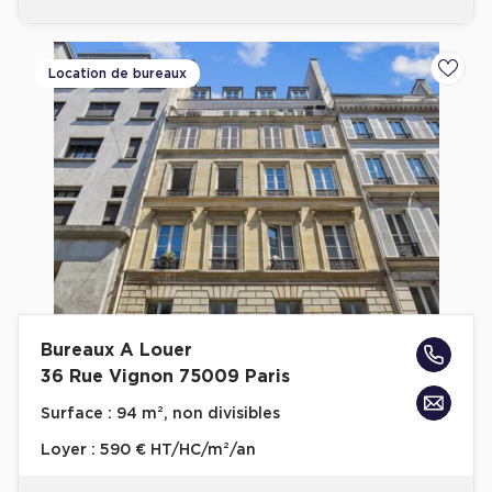
Location de bureaux
Ajoute
Bureaux A Louer
36 Rue Vignon 75009 Paris
Surface :
94 m², non divisibles
Loyer :
590 € HT/HC/m²/an