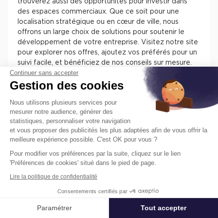
trouverez aussi des opportunités pour investir dans
des espaces commerciaux. Que ce soit pour une
localisation stratégique ou en cœur de ville, nous
offrons un large choix de solutions pour soutenir le
développement de votre entreprise. Visitez notre site
pour explorer nos offres, ajoutez vos préférés pour un
suivi facile, et bénéficiez de nos conseils sur mesure.
Continuer sans accepter
Chez Cushman & Wakefield, nous nous engageons à
Gestion des cookies
vous assister dans la sélection de l'espace parfait pour
votre activité.
Nous utilisons plusieurs services pour
mesurer notre audience, générer des
statistiques, personnaliser votre navigation
et vous proposer des publicités les plus adaptées afin de vous offrir la
meilleure expérience possible. C'est OK pour vous ?
Pour modifier vos préférences par la suite, cliquez sur le lien
Trouvez facilement nos annonces de
'Préférences de cookies' situé dans le pied de page.
locaux à louer ou à vendre en France
Lire la politique de confidentialité
pour installer votre entreprise.
Consentements certifiés par
Les différentes offres de locaux en France présentent
des atouts pour installer votre entreprise. Vous
Paramétrer
Tout accepter
Affiner ma recherche
trouverez des informations concernant l’actif, des
prestations, des aménagements, des accès et des