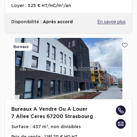
Loyer :
525 € HT/HC/m²/an
Disponibilité :
Après accord
En savoir plus
Bureaux
Ajoute
Bureaux A Vendre Ou A Louer
7 Allee Ceres 67200 Strasbourg
Surface :
437 m², non divisibles