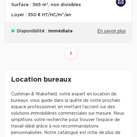
Surface :
365 m², non divisibles
Loyer :
350 € HT/HC/m²/an
Disponibilité :
Immédiate
En savoir plus
10
4
6
8
9
2
3
5
7
1
Suivant
41+
61+
81+
21+
31+
51+
71+
11+
1+
Revenir à l'accueil -
Immobilier entreprise
Location Bureaux
Résultats de recherch
Location bureaux
Cushman & Wakefield, votre expert en location de
bureaux, vous guide dans la quête de votre prochain
espace professionnel, en mettant l'accent sur des
solutions immobilières commerciales sur mesure. Nous
simplifions votre recherche pour trouver l'espace de
travail idéal grâce à nos recommandations
personnalisées. Notre catalogue est riche de plus de