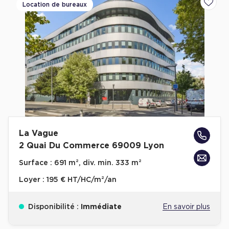
Location de bureaux
Ajoute
La Vague
2 Quai Du Commerce 69009 Lyon
Surface :
691 m², div. min. 333 m²
Loyer :
195 € HT/HC/m²/an
Disponibilité :
Immédiate
En savoir plus