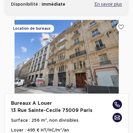
Disponibilité :
immédiate
En savoir plus
Location de bureaux
Ajoute
Bureaux A Louer
13 Rue Sainte-Cecile 75009 Paris
Surface :
256 m², non divisibles
Loyer :
495 € HT/HC/m²/an