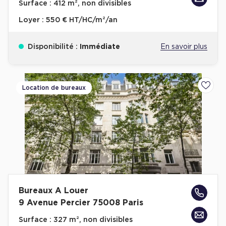
Surface :
412 m², non divisibles
Location d'Entrepôts / Activités à Massy
Loyer :
550 € HT/HC/m²/an
Location d'Entrepôts / Activités à Rennes
Location d'Entrepôts / Activités à Besançon
Disponibilité :
Immédiate
En savoir plus
Achat d'Entrepôts / Activités
Achat d'Entrepôts / Activités en Ille-et-Vilaine
Location de bureaux
Ajoute
Achat d'Entrepôts / Activités à Lyon
Achat d'Entrepôts / Activités à Aubagne
Achat d'Entrepôts / Activités à Toulouse
Achat d'Entrepôts / Activités à Dijon
Collections d'Entrepôts / Activités
Entrepôts et Locaux d'activités indépendants
Bureaux A Louer
9 Avenue Percier 75008 Paris
Entrepôts et Locaux d'activités avec quai de
chargement
Surface :
327 m², non divisibles