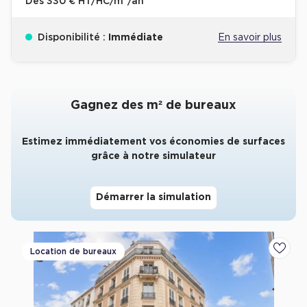
Dès
330 € HT/HC/m²/an
Collections de Logistique
Disponibilité :
Immédiate
En savoir plus
Logistique urbaine
Entrepôts Messagerie
Entrepôts logistique classe A
Gagnez des m² de bureaux
Entrepôts XXL
Estimez immédiatement vos économies de surfaces
grâce à notre simulateur
Démarrer la simulation
Location de Commerces
Location de Commerces à Paris
Location de Commerces à Bordeaux
Location de bureaux
Ajoute
Location de Commerces à Toulouse
Location de Commerces à Reims