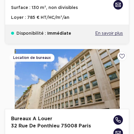
Achat de Bureaux à Rennes
Surface :
130 m², non divisibles
Collections de Bureaux
Loyer :
785 € HT/HC/m²/an
Hôtels particuliers
Disponibilité :
Immédiate
En savoir plus
Immeuble indépendant
Bureaux certifiés - Environnement
Immeuble de bureaux avec services
Location de bureaux
Ajoute
Location bureaux Bellecour - Cordeliers (Lyon)
Haussmanniens
Location d'Entrepôts / Activités
Bureaux A Louer
Location d'Entrepôts / Activités à Aix-en-Provence
32 Rue De Ponthieu 75008 Paris
Location d'Entrepôts / Activités à Saint-Priest