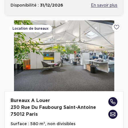
Disponibilité :
31/12/2026
En savoir plus
Location de bureaux
Ajoute
Bureaux A Louer
230 Rue Du Faubourg Saint-Antoine
75012 Paris
Surface :
580 m², non divisibles