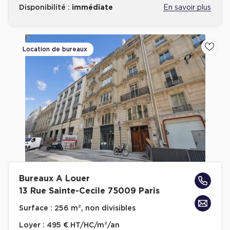
Disponibilité :
immédiate
En savoir plus
Location de bureaux
Ajoute
Bureaux A Louer
13 Rue Sainte-Cecile 75009 Paris
Surface :
256 m², non divisibles
Loyer :
495 € HT/HC/m²/an