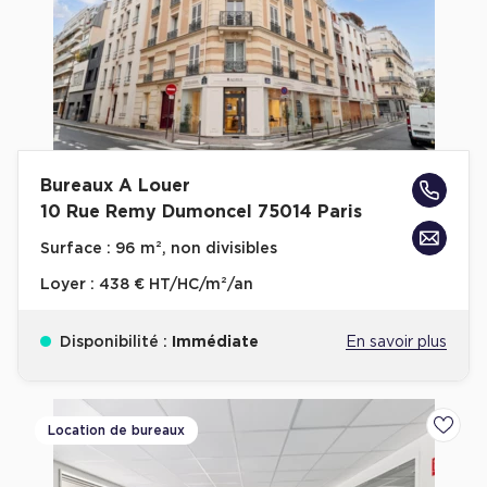
Achat de Commerces
Achat de Commerces à Nîmes
Achat de Commerces à Toulouse
Achat de Commerces à Marseille
Achat de Commerces à Dijon
Bureaux A Louer
10 Rue Remy Dumoncel 75014 Paris
Surface :
96 m², non divisibles
Loyer :
438 € HT/HC/m²/an
Bureaux privés
Bureaux privés à Paris
Disponibilité :
Immédiate
En savoir plus
Bureaux privés à Lyon
Bureaux privés à Marseille
Location de bureaux
Ajoute
Bureaux privés à Neuilly-sur-Seine
Bureaux privés à Lille