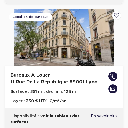
Location de bureaux
Ajoute
Bureaux A Louer
11 Rue De La Republique 69001 Lyon
Surface :
391 m², div. min. 128 m²
Loyer :
330 € HT/HC/m²/an
Disponibilité :
Voir le tableau des
En savoir plus
surfaces