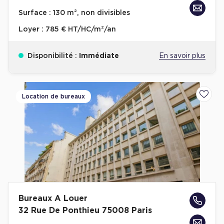
Achat de Bureaux à Rennes
Surface :
130 m², non divisibles
Collections de Bureaux
Loyer :
785 € HT/HC/m²/an
Hôtels particuliers
Disponibilité :
Immédiate
En savoir plus
Immeuble indépendant
Bureaux certifiés - Environnement
Immeuble de bureaux avec services
Location de bureaux
Ajoute
Location bureaux Bellecour - Cordeliers (Lyon)
Haussmanniens
Location d'Entrepôts / Activités
Bureaux A Louer
Location d'Entrepôts / Activités à Aix-en-Provence
32 Rue De Ponthieu 75008 Paris
Location d'Entrepôts / Activités à Saint-Priest