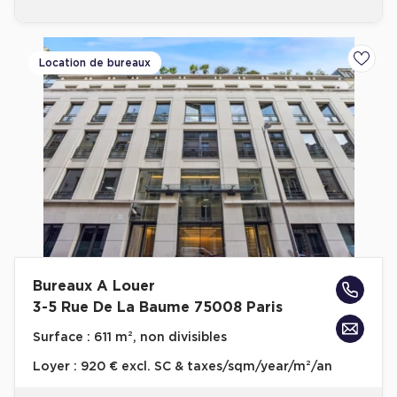
Location de bureaux
Ajoute
Bureaux A Louer
3-5 Rue De La Baume 75008 Paris
Surface :
611 m², non divisibles
Loyer :
920 € excl. SC & taxes/sqm/year/m²/an