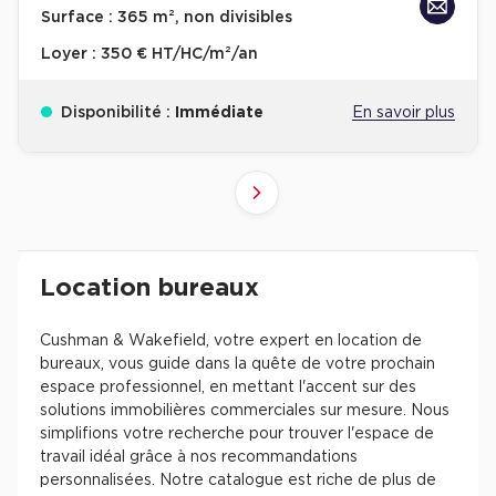
Surface :
365 m², non divisibles
Loyer :
350 € HT/HC/m²/an
Disponibilité :
Immédiate
En savoir plus
10
4
6
8
9
2
3
5
7
1
Suivant
41+
61+
81+
21+
31+
51+
71+
11+
1+
Revenir à l'accueil -
Immobilier entreprise
Location Bureaux
Résultats de recherch
Location bureaux
Cushman & Wakefield, votre expert en location de
bureaux, vous guide dans la quête de votre prochain
espace professionnel, en mettant l'accent sur des
solutions immobilières commerciales sur mesure. Nous
simplifions votre recherche pour trouver l'espace de
travail idéal grâce à nos recommandations
personnalisées. Notre catalogue est riche de plus de