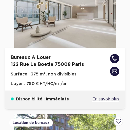
Bureaux A Louer
122 Rue La Boetie 75008 Paris
Surface :
375 m², non divisibles
Loyer :
750 € HT/HC/m²/an
Disponibilité :
Immédiate
En savoir plus
Location de bureaux
Ajoute