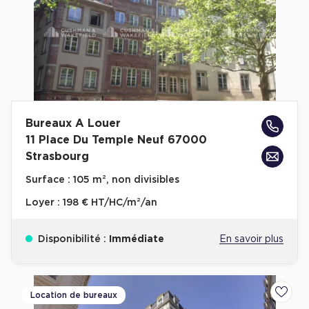
Bureaux A Louer
11 Place Du Temple Neuf 67000
Strasbourg
Surface :
105 m², non divisibles
Loyer :
198 € HT/HC/m²/an
Disponibilité :
Immédiate
En savoir plus
Location de bureaux
Ajoute