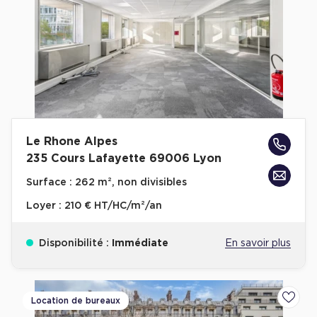
Plateaux opérés
Plateaux opérés à Paris
Plateaux opérés à Lyon
Plateaux opérés à Neuilly-sur-Seine
Plateaux opérés à Saint-Ouen
Le Rhone Alpes
Plateaux opérés à Boulogne-Billancourt
235 Cours Lafayette 69006 Lyon
Collections Flex / Coworking
Surface :
262 m², non divisibles
Bureaux privés avec terrasse
Loyer :
210 € HT/HC/m²/an
Disponibilité :
Immédiate
En savoir plus
Guide & Conseils
Location de bureaux
Ajoute
Livrets blancs & Études