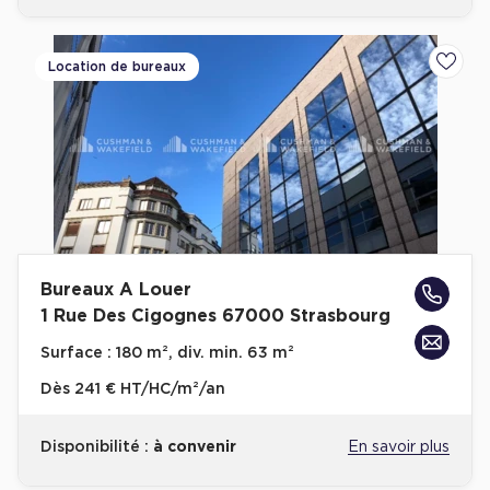
Location de bureaux
Ajoute
Bureaux A Louer
1 Rue Des Cigognes 67000 Strasbourg
Surface :
180 m², div. min. 63 m²
Dès
241 € HT/HC/m²/an
Disponibilité :
à convenir
En savoir plus