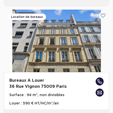
Location de bureaux
Ajoute
Bureaux A Louer
36 Rue Vignon 75009 Paris
Surface :
94 m², non divisibles
Loyer :
590 € HT/HC/m²/an