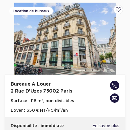
Location de bureaux
Ajoute
Bureaux A Louer
2 Rue D'Uzes 75002 Paris
Surface :
118 m², non divisibles
Loyer :
650 € HT/HC/m²/an
Disponibilité :
immédiate
En savoir plus