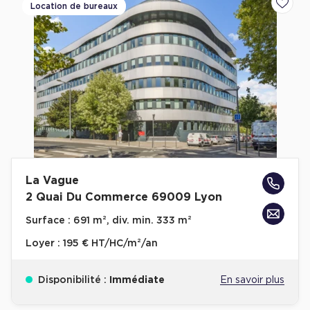
Location de bureaux
Ajoute
La Vague
2 Quai Du Commerce 69009 Lyon
Surface :
691 m², div. min. 333 m²
Loyer :
195 € HT/HC/m²/an
Disponibilité :
Immédiate
En savoir plus