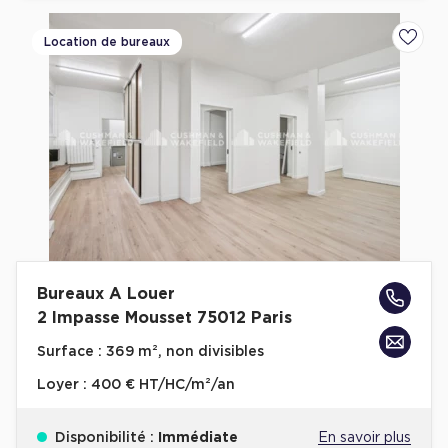
Location de bureaux
Ajoute
Bureaux A Louer
2 Impasse Mousset 75012 Paris
Surface :
369 m², non divisibles
Loyer :
400 € HT/HC/m²/an
Disponibilité :
Immédiate
En savoir plus