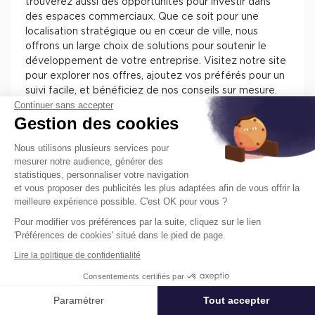
trouverez aussi des opportunités pour investir dans
des espaces commerciaux. Que ce soit pour une
localisation stratégique ou en cœur de ville, nous
offrons un large choix de solutions pour soutenir le
développement de votre entreprise. Visitez notre site
pour explorer nos offres, ajoutez vos préférés pour un
suivi facile, et bénéficiez de nos conseils sur mesure.
Continuer sans accepter
Chez Cushman & Wakefield, nous nous engageons à
Gestion des cookies
vous assister dans la sélection de l'espace parfait pour
votre activité.
Nous utilisons plusieurs services pour
mesurer notre audience, générer des
statistiques, personnaliser votre navigation
et vous proposer des publicités les plus adaptées afin de vous offrir la
meilleure expérience possible. C'est OK pour vous ?
Pour modifier vos préférences par la suite, cliquez sur le lien
Trouvez facilement nos annonces de
'Préférences de cookies' situé dans le pied de page.
locaux à louer ou à vendre en France
Lire la politique de confidentialité
pour installer votre entreprise.
Consentements certifiés par
Les différentes offres de locaux en France présentent
des atouts pour installer votre entreprise. Vous
Paramétrer
Tout accepter
Affiner ma recherche
trouverez des informations concernant l’actif, des
prestations, des aménagements, des accès et des