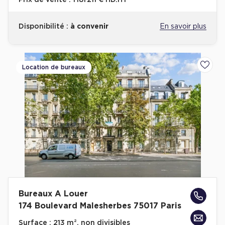
Prix de vente :
1 181 211 € HD.HT
Disponibilité :
à convenir
En savoir plus
Location de bureaux
Ajoute
Bureaux A Louer
174 Boulevard Malesherbes 75017 Paris
Surface :
213 m², non divisibles