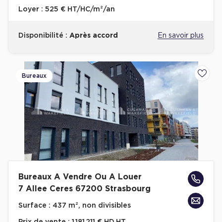
Loyer :
525 € HT/HC/m²/an
Disponibilité :
Après accord
En savoir plus
Bureaux
Ajoute
Bureaux A Vendre Ou A Louer
7 Allee Ceres 67200 Strasbourg
Surface :
437 m², non divisibles