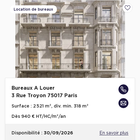
Location de bureaux
Ajoute
Bureaux A Louer
3 Rue Troyon 75017 Paris
Surface :
2 521 m², div. min. 318 m²
Dès
940 € HT/HC/m²/an
Disponibilité :
30/09/2026
En savoir plus