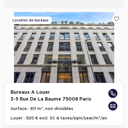
Location de bureaux
Ajoute
Bureaux A Louer
3-5 Rue De La Baume 75008 Paris
Surface :
611 m², non divisibles
Loyer :
920 € excl. SC & taxes/sqm/year/m²/an