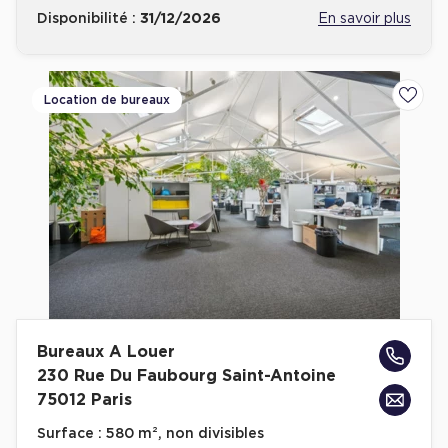
Disponibilité :
31/12/2026
En savoir plus
Location de bureaux
Ajoute
Bureaux A Louer
230 Rue Du Faubourg Saint-Antoine
75012 Paris
Surface :
580 m², non divisibles