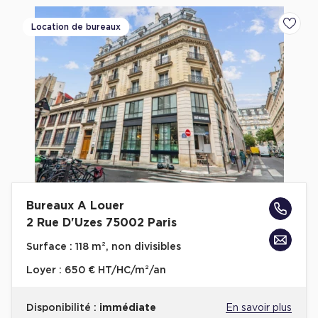
Location de bureaux
Ajoute
Bureaux A Louer
2 Rue D'Uzes 75002 Paris
Surface :
118 m², non divisibles
Loyer :
650 € HT/HC/m²/an
Disponibilité :
immédiate
En savoir plus