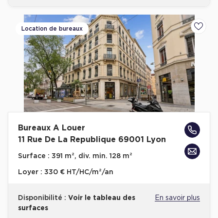
Location de bureaux
Ajoute
Bureaux A Louer
11 Rue De La Republique 69001 Lyon
Surface :
391 m², div. min. 128 m²
Loyer :
330 € HT/HC/m²/an
Disponibilité :
Voir le tableau des
En savoir plus
surfaces