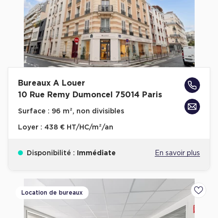
Achat de Commerces
Achat de Commerces à Nîmes
Achat de Commerces à Toulouse
Achat de Commerces à Marseille
Achat de Commerces à Dijon
Bureaux A Louer
10 Rue Remy Dumoncel 75014 Paris
Surface :
96 m², non divisibles
Loyer :
438 € HT/HC/m²/an
Bureaux privés
Bureaux privés à Paris
Disponibilité :
Immédiate
En savoir plus
Bureaux privés à Lyon
Bureaux privés à Marseille
Location de bureaux
Ajoute
Bureaux privés à Neuilly-sur-Seine
Bureaux privés à Lille