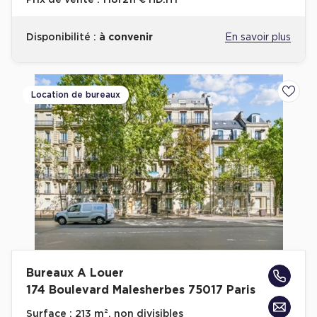
Prix de vente :
1 181 211 € HD.HT
Disponibilité :
à convenir
En savoir plus
Location de bureaux
Ajoute
Bureaux A Louer
174 Boulevard Malesherbes 75017 Paris
Surface :
213 m², non divisibles