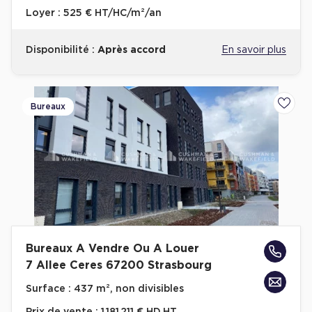
Loyer :
525 € HT/HC/m²/an
Disponibilité :
Après accord
En savoir plus
Bureaux
Ajoute
Bureaux A Vendre Ou A Louer
7 Allee Ceres 67200 Strasbourg
Surface :
437 m², non divisibles