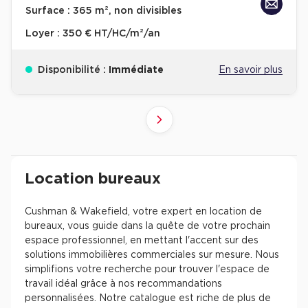
Surface :
365 m², non divisibles
Loyer :
350 € HT/HC/m²/an
Disponibilité :
Immédiate
En savoir plus
10
4
6
8
9
2
3
5
7
1
Suivant
41+
61+
81+
21+
31+
51+
71+
11+
1+
Revenir à l'accueil -
Immobilier entreprise
Location Bureaux
Résultats de recherch
Location bureaux
Cushman & Wakefield, votre expert en location de
bureaux, vous guide dans la quête de votre prochain
espace professionnel, en mettant l'accent sur des
solutions immobilières commerciales sur mesure. Nous
simplifions votre recherche pour trouver l'espace de
travail idéal grâce à nos recommandations
personnalisées. Notre catalogue est riche de plus de