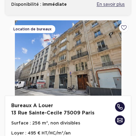
Disponibilité :
immédiate
En savoir plus
Location de bureaux
Ajoute
Bureaux A Louer
13 Rue Sainte-Cecile 75009 Paris
Surface :
256 m², non divisibles
Loyer :
495 € HT/HC/m²/an