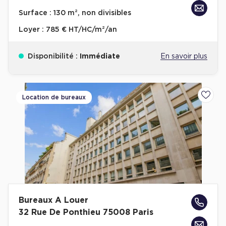
Achat de Bureaux à Rennes
Surface :
130 m², non divisibles
Collections de Bureaux
Loyer :
785 € HT/HC/m²/an
Hôtels particuliers
Disponibilité :
Immédiate
En savoir plus
Immeuble indépendant
Bureaux certifiés - Environnement
Immeuble de bureaux avec services
Location de bureaux
Ajoute
Location bureaux Bellecour - Cordeliers (Lyon)
Haussmanniens
Location d'Entrepôts / Activités
Bureaux A Louer
Location d'Entrepôts / Activités à Aix-en-Provence
32 Rue De Ponthieu 75008 Paris
Location d'Entrepôts / Activités à Saint-Priest