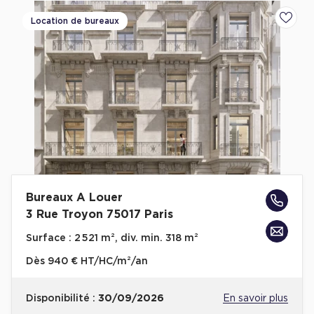
Location de bureaux
Ajoute
Bureaux A Louer
3 Rue Troyon 75017 Paris
Surface :
2 521 m², div. min. 318 m²
Dès
940 € HT/HC/m²/an
Disponibilité :
30/09/2026
En savoir plus