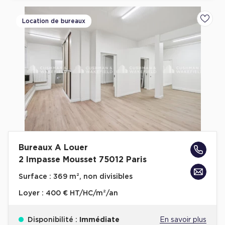
Location de bureaux
Ajoute
Bureaux A Louer
2 Impasse Mousset 75012 Paris
Surface :
369 m², non divisibles
Loyer :
400 € HT/HC/m²/an
Disponibilité :
Immédiate
En savoir plus