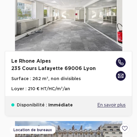
Plateaux opérés
Plateaux opérés à Paris
Plateaux opérés à Lyon
Plateaux opérés à Neuilly-sur-Seine
Plateaux opérés à Saint-Ouen
Le Rhone Alpes
Plateaux opérés à Boulogne-Billancourt
235 Cours Lafayette 69006 Lyon
Collections Flex / Coworking
Surface :
262 m², non divisibles
Bureaux privés avec terrasse
Loyer :
210 € HT/HC/m²/an
Disponibilité :
Immédiate
En savoir plus
Guide & Conseils
Location de bureaux
Ajoute
Livrets blancs & Études