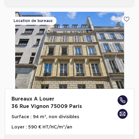
Location de bureaux
Ajoute
Bureaux A Louer
36 Rue Vignon 75009 Paris
Surface :
94 m², non divisibles
Loyer :
590 € HT/HC/m²/an