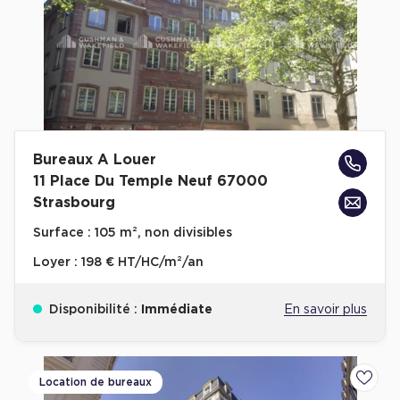
Bureaux A Louer
11 Place Du Temple Neuf 67000
Strasbourg
Surface :
105 m², non divisibles
Loyer :
198 € HT/HC/m²/an
Disponibilité :
Immédiate
En savoir plus
Location de bureaux
Ajoute