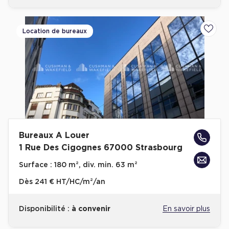
Location de bureaux
Ajoute
Bureaux A Louer
1 Rue Des Cigognes 67000 Strasbourg
Surface :
180 m², div. min. 63 m²
Dès
241 € HT/HC/m²/an
Disponibilité :
à convenir
En savoir plus