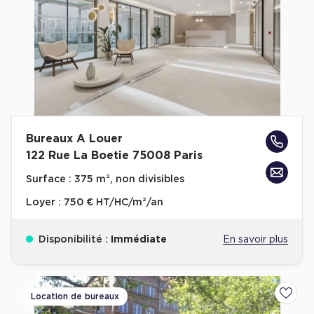
Bureaux A Louer
122 Rue La Boetie 75008 Paris
Surface :
375 m², non divisibles
Loyer :
750 € HT/HC/m²/an
Disponibilité :
Immédiate
En savoir plus
Location de bureaux
Ajoute