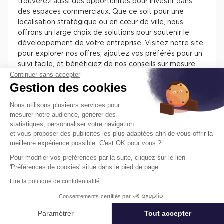
trouverez aussi des opportunités pour investir dans
des espaces commerciaux. Que ce soit pour une
localisation stratégique ou en cœur de ville, nous
offrons un large choix de solutions pour soutenir le
développement de votre entreprise. Visitez notre site
pour explorer nos offres, ajoutez vos préférés pour un
suivi facile, et bénéficiez de nos conseils sur mesure.
Continuer sans accepter
Chez Cushman & Wakefield, nous nous engageons à
Gestion des cookies
vous assister dans la sélection de l'espace parfait pour
votre activité.
Nous utilisons plusieurs services pour
mesurer notre audience, générer des
statistiques, personnaliser votre navigation
et vous proposer des publicités les plus adaptées afin de vous offrir la
meilleure expérience possible. C'est OK pour vous ?
Pour modifier vos préférences par la suite, cliquez sur le lien
Trouvez facilement nos annonces de
'Préférences de cookies' situé dans le pied de page.
locaux à louer ou à vendre en France
Lire la politique de confidentialité
pour installer votre entreprise.
Consentements certifiés par
Les différentes offres de locaux en France présentent
des atouts pour installer votre entreprise. Vous
Paramétrer
Tout accepter
Affiner ma recherche
trouverez des informations concernant l’actif, des
prestations, des aménagements, des accès et des