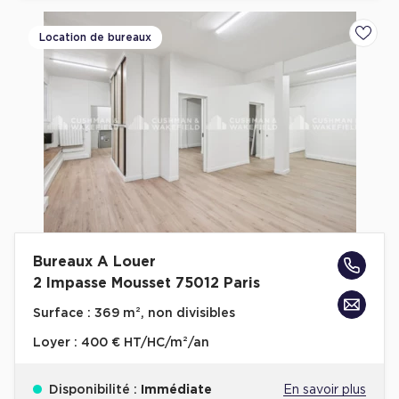
Location de bureaux
Ajoute
Bureaux A Louer
2 Impasse Mousset 75012 Paris
Surface :
369 m², non divisibles
Loyer :
400 € HT/HC/m²/an
Disponibilité :
Immédiate
En savoir plus