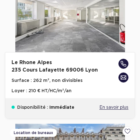
Plateaux opérés
Plateaux opérés à Paris
Plateaux opérés à Lyon
Plateaux opérés à Neuilly-sur-Seine
Plateaux opérés à Saint-Ouen
Le Rhone Alpes
Plateaux opérés à Boulogne-Billancourt
235 Cours Lafayette 69006 Lyon
Collections Flex / Coworking
Surface :
262 m², non divisibles
Bureaux privés avec terrasse
Loyer :
210 € HT/HC/m²/an
Disponibilité :
Immédiate
En savoir plus
Guide & Conseils
Location de bureaux
Ajoute
Livrets blancs & Études