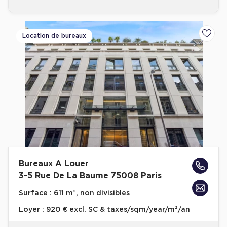
Location de bureaux
Ajoute
Bureaux A Louer
3-5 Rue De La Baume 75008 Paris
Surface :
611 m², non divisibles
Loyer :
920 € excl. SC & taxes/sqm/year/m²/an