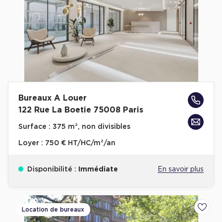
Bureaux A Louer
122 Rue La Boetie 75008 Paris
Surface :
375 m², non divisibles
Loyer :
750 € HT/HC/m²/an
Disponibilité :
Immédiate
En savoir plus
Location de bureaux
Ajoute