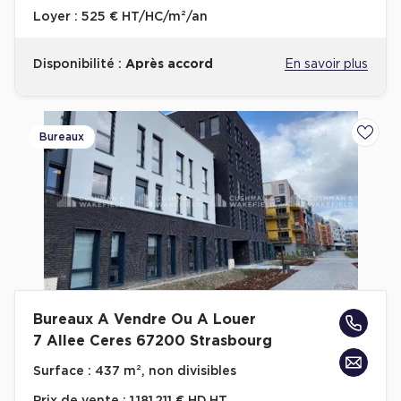
Loyer :
525 € HT/HC/m²/an
Disponibilité :
Après accord
En savoir plus
Bureaux
Ajoute
Bureaux A Vendre Ou A Louer
7 Allee Ceres 67200 Strasbourg
Surface :
437 m², non divisibles