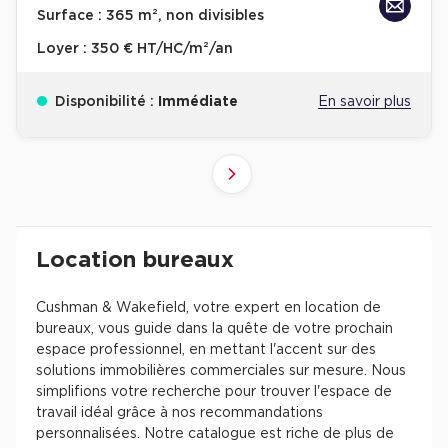
Surface :
365 m², non divisibles
Loyer :
350 € HT/HC/m²/an
Disponibilité :
Immédiate
En savoir plus
10
4
6
8
9
2
3
5
7
1
Suivant
41+
61+
81+
21+
31+
51+
71+
11+
1+
Revenir à l'accueil -
Immobilier entreprise
Location Bureaux
Résultats de recherch
Location bureaux
Cushman & Wakefield, votre expert en location de
bureaux, vous guide dans la quête de votre prochain
espace professionnel, en mettant l'accent sur des
solutions immobilières commerciales sur mesure. Nous
simplifions votre recherche pour trouver l'espace de
travail idéal grâce à nos recommandations
personnalisées. Notre catalogue est riche de plus de