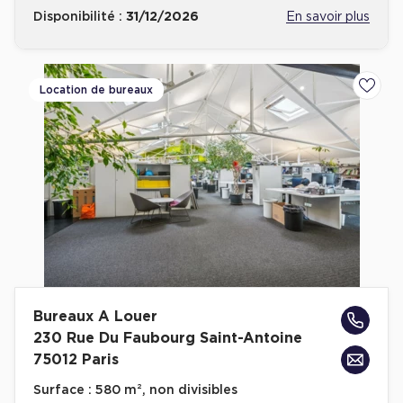
Disponibilité :
31/12/2026
En savoir plus
Location de bureaux
Ajoute
Bureaux A Louer
230 Rue Du Faubourg Saint-Antoine
75012 Paris
Surface :
580 m², non divisibles