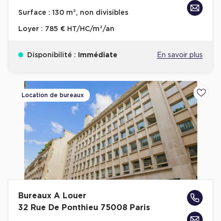
Achat de Bureaux à Rennes
Surface :
130 m², non divisibles
Collections de Bureaux
Loyer :
785 € HT/HC/m²/an
Hôtels particuliers
Disponibilité :
Immédiate
En savoir plus
Immeuble indépendant
Bureaux certifiés - Environnement
Immeuble de bureaux avec services
Location de bureaux
Ajoute
Location bureaux Bellecour - Cordeliers (Lyon)
Haussmanniens
Location d'Entrepôts / Activités
Bureaux A Louer
Location d'Entrepôts / Activités à Aix-en-Provence
32 Rue De Ponthieu 75008 Paris
Location d'Entrepôts / Activités à Saint-Priest