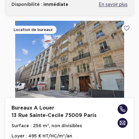
Disponibilité :
immédiate
En savoir plus
Location de bureaux
Ajoute
Bureaux A Louer
13 Rue Sainte-Cecile 75009 Paris
Surface :
256 m², non divisibles
Loyer :
495 € HT/HC/m²/an