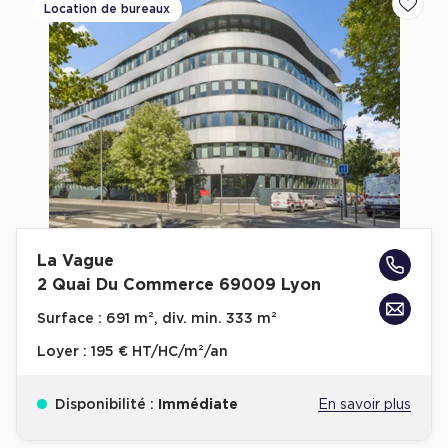
Location de bureaux
Ajoute
La Vague
2 Quai Du Commerce 69009 Lyon
Surface :
691 m², div. min. 333 m²
Loyer :
195 € HT/HC/m²/an
Disponibilité :
Immédiate
En savoir plus