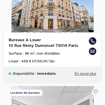
Achat de Commerces
Achat de Commerces à Nîmes
Achat de Commerces à Toulouse
Achat de Commerces à Marseille
Achat de Commerces à Dijon
Bureaux A Louer
10 Rue Remy Dumoncel 75014 Paris
Surface :
96 m², non divisibles
Loyer :
438 € HT/HC/m²/an
Bureaux privés
Bureaux privés à Paris
Disponibilité :
Immédiate
En savoir plus
Bureaux privés à Lyon
Bureaux privés à Marseille
Location de bureaux
Ajoute
Bureaux privés à Neuilly-sur-Seine
Bureaux privés à Lille