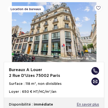
Location de bureaux
Ajoute
Bureaux A Louer
2 Rue D'Uzes 75002 Paris
Surface :
118 m², non divisibles
Loyer :
650 € HT/HC/m²/an
Disponibilité :
immédiate
En savoir plus