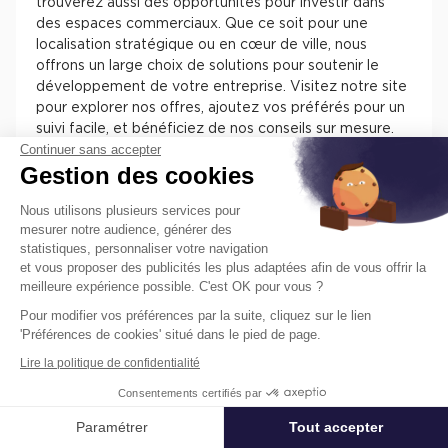
trouverez aussi des opportunités pour investir dans
des espaces commerciaux. Que ce soit pour une
localisation stratégique ou en cœur de ville, nous
offrons un large choix de solutions pour soutenir le
développement de votre entreprise. Visitez notre site
pour explorer nos offres, ajoutez vos préférés pour un
suivi facile, et bénéficiez de nos conseils sur mesure.
Continuer sans accepter
Chez Cushman & Wakefield, nous nous engageons à
Gestion des cookies
vous assister dans la sélection de l'espace parfait pour
votre activité.
Nous utilisons plusieurs services pour
mesurer notre audience, générer des
statistiques, personnaliser votre navigation
et vous proposer des publicités les plus adaptées afin de vous offrir la
meilleure expérience possible. C'est OK pour vous ?
Pour modifier vos préférences par la suite, cliquez sur le lien
Trouvez facilement nos annonces de
'Préférences de cookies' situé dans le pied de page.
locaux à louer ou à vendre en France
Lire la politique de confidentialité
pour installer votre entreprise.
Consentements certifiés par
Les différentes offres de locaux en France présentent
des atouts pour installer votre entreprise. Vous
Paramétrer
Tout accepter
Affiner ma recherche
trouverez des informations concernant l’actif, des
prestations, des aménagements, des accès et des