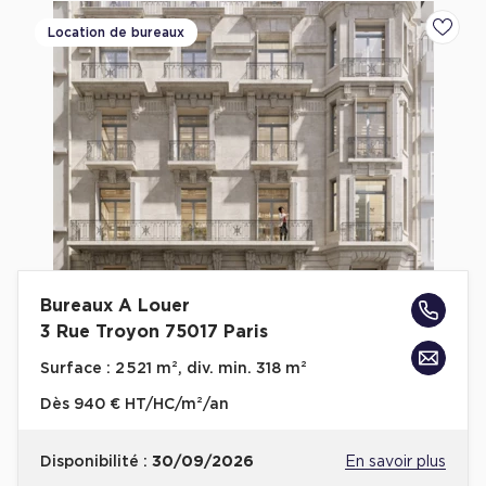
Location de bureaux
Ajoute
Bureaux A Louer
3 Rue Troyon 75017 Paris
Surface :
2 521 m², div. min. 318 m²
Dès
940 € HT/HC/m²/an
Disponibilité :
30/09/2026
En savoir plus