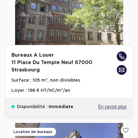
Bureaux A Louer
11 Place Du Temple Neuf 67000
Strasbourg
Surface :
105 m², non divisibles
Loyer :
198 € HT/HC/m²/an
Disponibilité :
Immédiate
En savoir plus
Location de bureaux
Ajoute