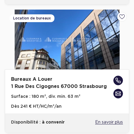
Location de bureaux
Ajoute
Bureaux A Louer
1 Rue Des Cigognes 67000 Strasbourg
Surface :
180 m², div. min. 63 m²
Dès
241 € HT/HC/m²/an
Disponibilité :
à convenir
En savoir plus