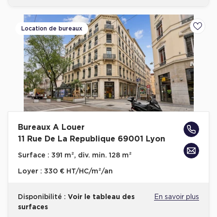
Location de bureaux
Ajoute
Bureaux A Louer
11 Rue De La Republique 69001 Lyon
Surface :
391 m², div. min. 128 m²
Loyer :
330 € HT/HC/m²/an
Disponibilité :
Voir le tableau des
En savoir plus
surfaces