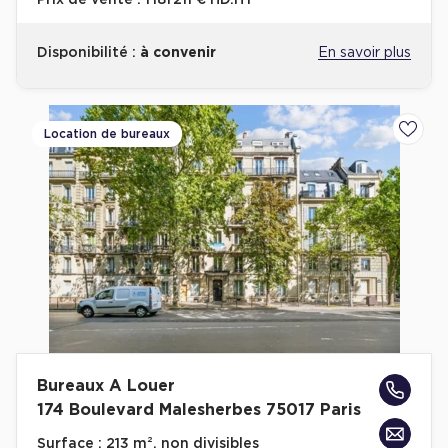
Prix de vente :
1 181 211 € HD.HT
Disponibilité :
à convenir
En savoir plus
Location de bureaux
Ajoute
Bureaux A Louer
174 Boulevard Malesherbes 75017 Paris
Surface :
213 m², non divisibles