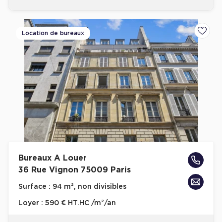
Location de bureaux
Ajoute
Bureaux A Louer
36 Rue Vignon 75009 Paris
Surface :
94 m², non divisibles
Loyer :
590 € HT.HC /m²/an