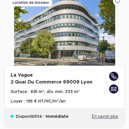
Location de bureaux
Ajoute
La Vague
2 Quai Du Commerce 69009 Lyon
Surface :
691 m², div. min. 333 m²
Loyer :
195 € HT/HC/m²/an
Disponibilité :
Immédiate
En savoir plus