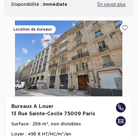
Disponibilité :
immédiate
En savoir plus
Location de bureaux
Ajoute
Bureaux A Louer
13 Rue Sainte-Cecile 75009 Paris
Surface :
256 m², non divisibles
Loyer :
495 € HT/HC/m²/an