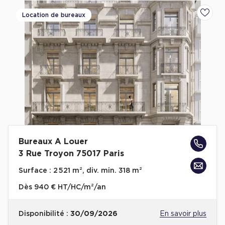
Location de bureaux
Ajoute
Bureaux A Louer
3 Rue Troyon 75017 Paris
Surface :
2 521 m², div. min. 318 m²
Dès
940 € HT/HC/m²/an
Disponibilité :
30/09/2026
En savoir plus