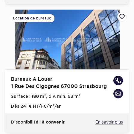
Location de bureaux
Ajoute
Bureaux A Louer
1 Rue Des Cigognes 67000 Strasbourg
Surface :
180 m², div. min. 63 m²
Dès
241 € HT/HC/m²/an
Disponibilité :
à convenir
En savoir plus