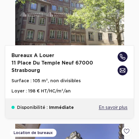
Bureaux A Louer
11 Place Du Temple Neuf 67000
Strasbourg
Surface :
105 m², non divisibles
Loyer :
198 € HT/HC/m²/an
Disponibilité :
Immédiate
En savoir plus
Location de bureaux
Ajoute