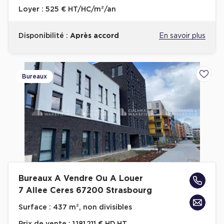
Loyer :
525 € HT/HC/m²/an
Disponibilité :
Après accord
En savoir plus
Bureaux
Ajoute
Bureaux A Vendre Ou A Louer
7 Allee Ceres 67200 Strasbourg
Surface :
437 m², non divisibles