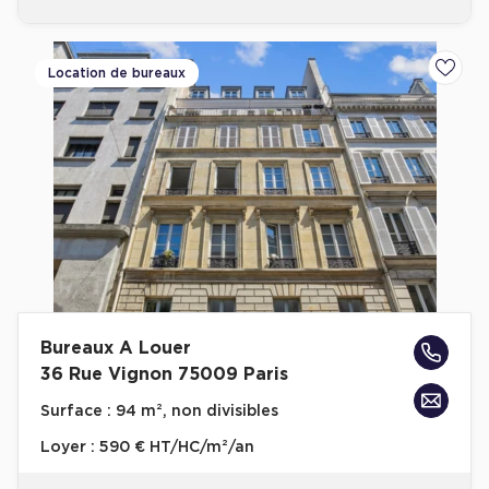
Location de bureaux
Ajoute
Bureaux A Louer
36 Rue Vignon 75009 Paris
Surface :
94 m², non divisibles
Loyer :
590 € HT/HC/m²/an