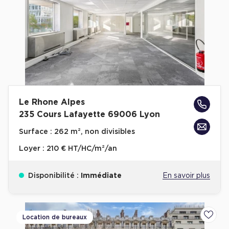
Plateaux opérés
Plateaux opérés à Paris
Plateaux opérés à Lyon
Plateaux opérés à Neuilly-sur-Seine
Plateaux opérés à Saint-Ouen
Le Rhone Alpes
Plateaux opérés à Boulogne-Billancourt
235 Cours Lafayette 69006 Lyon
Collections Flex / Coworking
Surface :
262 m², non divisibles
Bureaux privés avec terrasse
Loyer :
210 € HT/HC/m²/an
Disponibilité :
Immédiate
En savoir plus
Guide & Conseils
Location de bureaux
Ajoute
Livrets blancs & Études