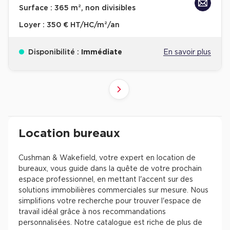
Surface :
365 m², non divisibles
Loyer :
350 € HT/HC/m²/an
Disponibilité :
Immédiate
En savoir plus
10
4
6
8
9
2
3
5
7
1
Suivant
41+
61+
81+
21+
31+
51+
71+
11+
1+
Revenir à l'accueil -
Immobilier entreprise
Location Bureaux
Résultats de recherch
Location bureaux
Cushman & Wakefield, votre expert en location de
bureaux, vous guide dans la quête de votre prochain
espace professionnel, en mettant l'accent sur des
solutions immobilières commerciales sur mesure. Nous
simplifions votre recherche pour trouver l'espace de
travail idéal grâce à nos recommandations
personnalisées. Notre catalogue est riche de plus de