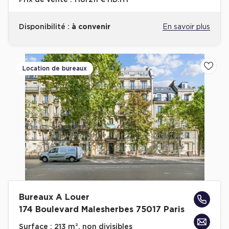
Prix de vente :
1 181 211 € HD.HT
Disponibilité :
à convenir
En savoir plus
Location de bureaux
Ajoute
Bureaux A Louer
174 Boulevard Malesherbes 75017 Paris
Surface :
213 m², non divisibles