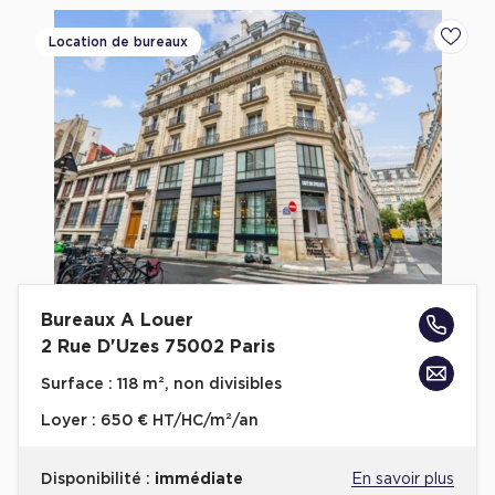
Location de bureaux
Ajoute
Bureaux A Louer
2 Rue D'Uzes 75002 Paris
Surface :
118 m², non divisibles
Loyer :
650 € HT/HC/m²/an
Disponibilité :
immédiate
En savoir plus