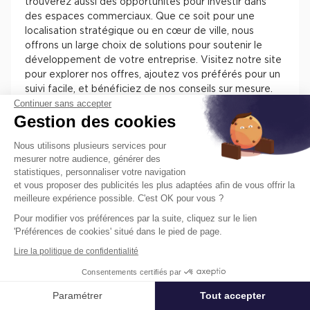
trouverez aussi des opportunités pour investir dans
des espaces commerciaux. Que ce soit pour une
localisation stratégique ou en cœur de ville, nous
offrons un large choix de solutions pour soutenir le
développement de votre entreprise. Visitez notre site
pour explorer nos offres, ajoutez vos préférés pour un
suivi facile, et bénéficiez de nos conseils sur mesure.
Continuer sans accepter
Chez Cushman & Wakefield, nous nous engageons à
Gestion des cookies
vous assister dans la sélection de l'espace parfait pour
votre activité.
Nous utilisons plusieurs services pour
mesurer notre audience, générer des
statistiques, personnaliser votre navigation
et vous proposer des publicités les plus adaptées afin de vous offrir la
meilleure expérience possible. C'est OK pour vous ?
Pour modifier vos préférences par la suite, cliquez sur le lien
Trouvez facilement nos annonces de
'Préférences de cookies' situé dans le pied de page.
locaux à louer ou à vendre en France
Lire la politique de confidentialité
pour installer votre entreprise.
Consentements certifiés par
Les différentes offres de locaux en France présentent
des atouts pour installer votre entreprise. Vous
Paramétrer
Tout accepter
Affiner ma recherche
trouverez des informations concernant l’actif, des
prestations, des aménagements, des accès et des