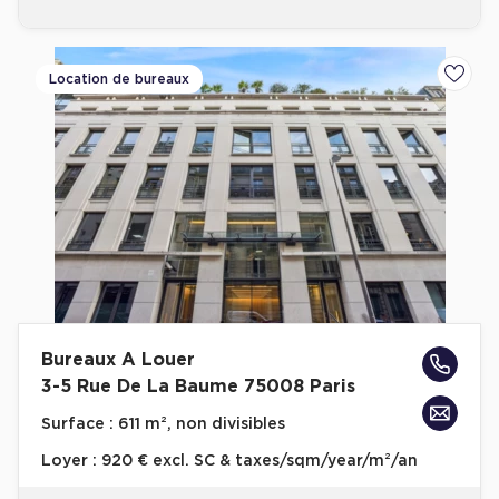
Location de bureaux
Ajoute
Bureaux A Louer
3-5 Rue De La Baume 75008 Paris
Surface :
611 m², non divisibles
Loyer :
920 € excl. SC & taxes/sqm/year/m²/an