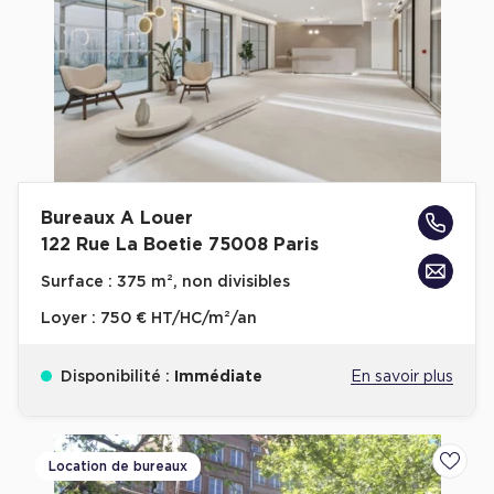
Bureaux A Louer
122 Rue La Boetie 75008 Paris
Surface :
375 m², non divisibles
Loyer :
750 € HT/HC/m²/an
Disponibilité :
Immédiate
En savoir plus
Location de bureaux
Ajoute