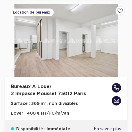
Location de bureaux
Ajoute
Bureaux A Louer
2 Impasse Mousset 75012 Paris
Surface :
369 m², non divisibles
Loyer :
400 € HT/HC/m²/an
Disponibilité :
Immédiate
En savoir plus