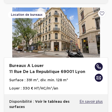
Location de bureaux
Ajoute
Bureaux A Louer
11 Rue De La Republique 69001 Lyon
Surface :
391 m², div. min. 128 m²
Loyer :
330 € HT/HC/m²/an
Disponibilité :
Voir le tableau des
En savoir plus
surfaces