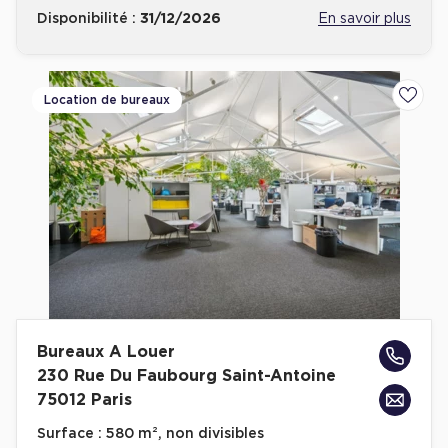
Disponibilité :
31/12/2026
En savoir plus
Location de bureaux
Ajoute
Bureaux A Louer
230 Rue Du Faubourg Saint-Antoine
75012 Paris
Surface :
580 m², non divisibles