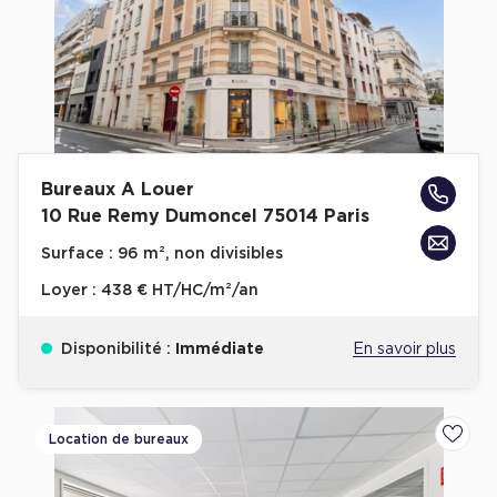
Achat de Commerces
Achat de Commerces à Nîmes
Achat de Commerces à Toulouse
Achat de Commerces à Marseille
Achat de Commerces à Dijon
Bureaux A Louer
10 Rue Remy Dumoncel 75014 Paris
Surface :
96 m², non divisibles
Loyer :
438 € HT/HC/m²/an
Bureaux privés
Bureaux privés à Paris
Disponibilité :
Immédiate
En savoir plus
Bureaux privés à Lyon
Bureaux privés à Marseille
Location de bureaux
Ajoute
Bureaux privés à Neuilly-sur-Seine
Bureaux privés à Lille