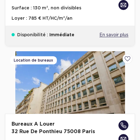
Achat de Bureaux à Rennes
Surface :
130 m², non divisibles
Collections de Bureaux
Loyer :
785 € HT/HC/m²/an
Hôtels particuliers
Disponibilité :
Immédiate
En savoir plus
Immeuble indépendant
Bureaux certifiés - Environnement
Immeuble de bureaux avec services
Location de bureaux
Ajoute
Location bureaux Bellecour - Cordeliers (Lyon)
Haussmanniens
Location d'Entrepôts / Activités
Bureaux A Louer
Location d'Entrepôts / Activités à Aix-en-Provence
32 Rue De Ponthieu 75008 Paris
Location d'Entrepôts / Activités à Saint-Priest