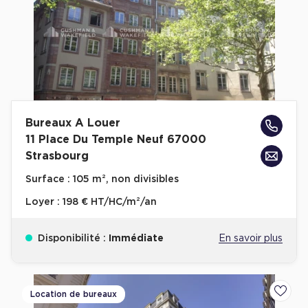
Bureaux A Louer
11 Place Du Temple Neuf 67000
Strasbourg
Surface :
105 m², non divisibles
Loyer :
198 € HT/HC/m²/an
Disponibilité :
Immédiate
En savoir plus
Location de bureaux
Ajoute