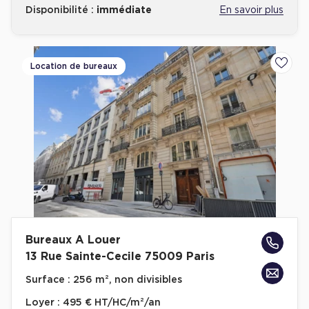
Disponibilité :
immédiate
En savoir plus
Location de bureaux
Ajoute
Bureaux A Louer
13 Rue Sainte-Cecile 75009 Paris
Surface :
256 m², non divisibles
Loyer :
495 € HT/HC/m²/an