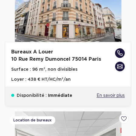
Achat de Commerces
Achat de Commerces à Nîmes
Achat de Commerces à Toulouse
Achat de Commerces à Marseille
Achat de Commerces à Dijon
Bureaux A Louer
10 Rue Remy Dumoncel 75014 Paris
Surface :
96 m², non divisibles
Loyer :
438 € HT/HC/m²/an
Bureaux privés
Bureaux privés à Paris
Disponibilité :
Immédiate
En savoir plus
Bureaux privés à Lyon
Bureaux privés à Marseille
Location de bureaux
Ajoute
Bureaux privés à Neuilly-sur-Seine
Bureaux privés à Lille