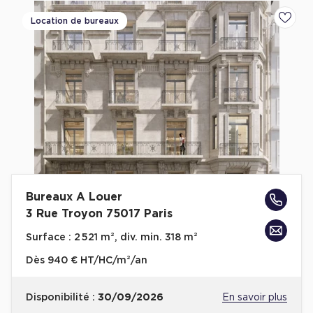
Location de bureaux
Ajoute
Bureaux A Louer
3 Rue Troyon 75017 Paris
Surface :
2 521 m², div. min. 318 m²
Dès
940 € HT/HC/m²/an
Disponibilité :
30/09/2026
En savoir plus