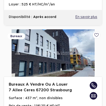
Loyer :
525 € HT/HC/m²/an
Disponibilité :
Après accord
En savoir plus
Bureaux
Ajoute
Bureaux A Vendre Ou A Louer
7 Allee Ceres 67200 Strasbourg
Surface :
437 m², non divisibles