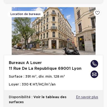
Location de bureaux
Ajoute
Bureaux A Louer
11 Rue De La Republique 69001 Lyon
Surface :
391 m², div. min. 128 m²
Loyer :
330 € HT/HC/m²/an
Disponibilité :
Voir le tableau des
En savoir plus
surfaces