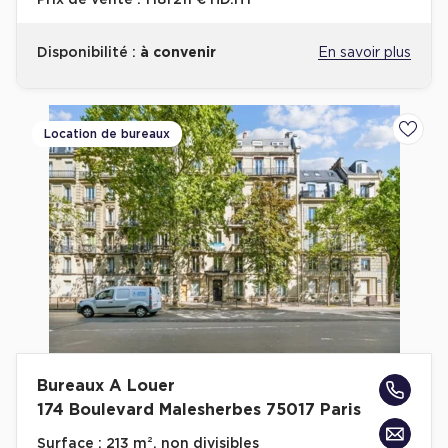
Prix de vente :
1 181 211 € HD.HT
Disponibilité :
à convenir
En savoir plus
Location de bureaux
Ajoute
Bureaux A Louer
174 Boulevard Malesherbes 75017 Paris
Surface :
213 m², non divisibles