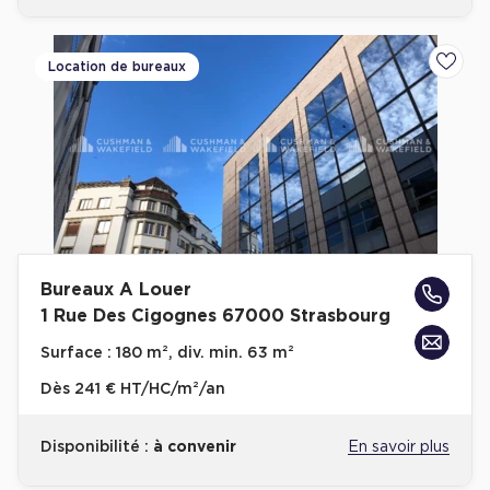
Location de bureaux
Ajoute
Bureaux A Louer
1 Rue Des Cigognes 67000 Strasbourg
Surface :
180 m², div. min. 63 m²
Dès
241 € HT/HC/m²/an
Disponibilité :
à convenir
En savoir plus