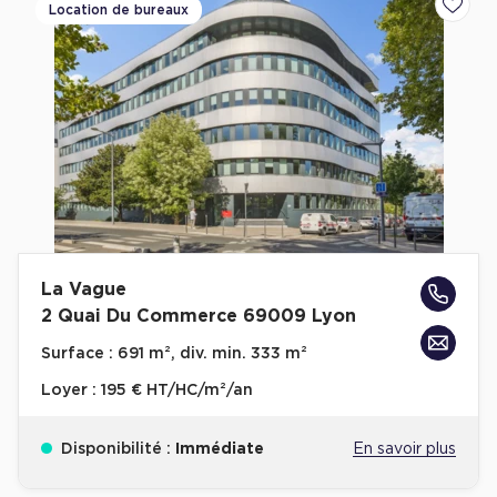
Location de bureaux
Ajoute
La Vague
2 Quai Du Commerce 69009 Lyon
Surface :
691 m², div. min. 333 m²
Loyer :
195 € HT/HC/m²/an
Disponibilité :
Immédiate
En savoir plus