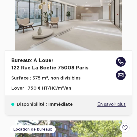
Bureaux A Louer
122 Rue La Boetie 75008 Paris
Surface :
375 m², non divisibles
Loyer :
750 € HT/HC/m²/an
Disponibilité :
Immédiate
En savoir plus
Location de bureaux
Ajoute