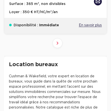
Surface :
365 m², non divisibles
Loyer :
350 € HT/HC/m²/an
Disponibilité :
Immédiate
En savoir plus
10
4
6
8
9
2
3
5
7
1
Suivant
41+
61+
81+
21+
31+
51+
71+
11+
1+
Revenir à l'accueil -
Immobilier entreprise
Location Bureaux
Résultats de recherch
Location bureaux
Cushman & Wakefield, votre expert en location de
bureaux, vous guide dans la quête de votre prochain
espace professionnel, en mettant l'accent sur des
solutions immobilières commerciales sur mesure. Nous
simplifions votre recherche pour trouver l'espace de
travail idéal grâce à nos recommandations
personnalisées. Notre catalogue est riche de plus de