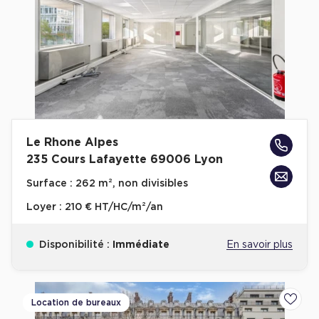
Plateaux opérés
Plateaux opérés à Paris
Plateaux opérés à Lyon
Plateaux opérés à Neuilly-sur-Seine
Plateaux opérés à Saint-Ouen
Le Rhone Alpes
Plateaux opérés à Boulogne-Billancourt
235 Cours Lafayette 69006 Lyon
Collections Flex / Coworking
Surface :
262 m², non divisibles
Bureaux privés avec terrasse
Loyer :
210 € HT/HC/m²/an
Disponibilité :
Immédiate
En savoir plus
Guide & Conseils
Location de bureaux
Ajoute
Livrets blancs & Études