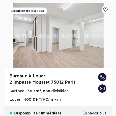
Location de bureaux
Ajoute
Bureaux A Louer
2 Impasse Mousset 75012 Paris
Surface :
369 m², non divisibles
Loyer :
400 € HT/HC/m²/an
Disponibilité :
Immédiate
En savoir plus