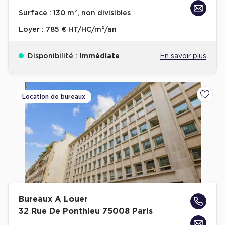
Achat de Bureaux à Rennes
Surface :
130 m², non divisibles
Collections de Bureaux
Loyer :
785 € HT/HC/m²/an
Hôtels particuliers
Disponibilité :
Immédiate
En savoir plus
Immeuble indépendant
Bureaux certifiés - Environnement
Immeuble de bureaux avec services
Location de bureaux
Ajoute
Location bureaux Bellecour - Cordeliers (Lyon)
Haussmanniens
Location d'Entrepôts / Activités
Bureaux A Louer
Location d'Entrepôts / Activités à Aix-en-Provence
32 Rue De Ponthieu 75008 Paris
Location d'Entrepôts / Activités à Saint-Priest