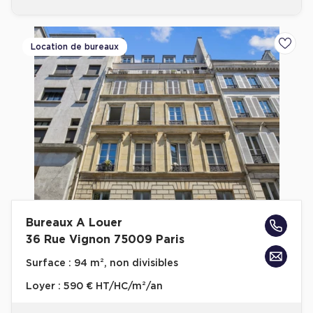
Location de bureaux
Ajoute
Bureaux A Louer
36 Rue Vignon 75009 Paris
Surface :
94 m², non divisibles
Loyer :
590 € HT/HC/m²/an