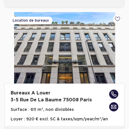
Location de bureaux
Ajoute
Bureaux A Louer
3-5 Rue De La Baume 75008 Paris
Surface :
611 m², non divisibles
Loyer :
920 € excl. SC & taxes/sqm/year/m²/an