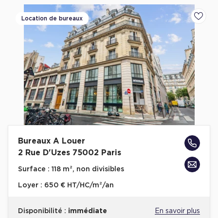
Location de bureaux
Ajoute
Bureaux A Louer
2 Rue D'Uzes 75002 Paris
Surface :
118 m², non divisibles
Loyer :
650 € HT/HC/m²/an
Disponibilité :
immédiate
En savoir plus