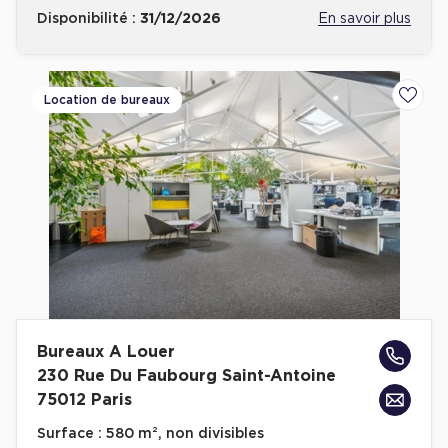
Disponibilité :
31/12/2026
En savoir plus
Location de bureaux
Ajoute
Bureaux A Louer
230 Rue Du Faubourg Saint-Antoine
75012 Paris
Surface :
580 m², non divisibles