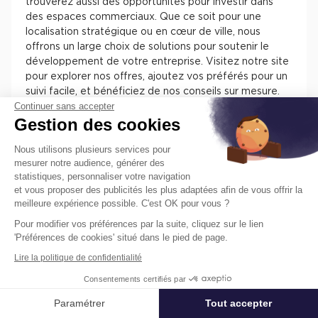
trouverez aussi des opportunités pour investir dans
des espaces commerciaux. Que ce soit pour une
localisation stratégique ou en cœur de ville, nous
offrons un large choix de solutions pour soutenir le
développement de votre entreprise. Visitez notre site
pour explorer nos offres, ajoutez vos préférés pour un
suivi facile, et bénéficiez de nos conseils sur mesure.
Continuer sans accepter
Chez Cushman & Wakefield, nous nous engageons à
Gestion des cookies
vous assister dans la sélection de l'espace parfait pour
votre activité.
Nous utilisons plusieurs services pour
mesurer notre audience, générer des
statistiques, personnaliser votre navigation
et vous proposer des publicités les plus adaptées afin de vous offrir la
meilleure expérience possible. C'est OK pour vous ?
Pour modifier vos préférences par la suite, cliquez sur le lien
Trouvez facilement nos annonces de
'Préférences de cookies' situé dans le pied de page.
locaux à louer ou à vendre en France
Lire la politique de confidentialité
pour installer votre entreprise.
Consentements certifiés par
Les différentes offres de locaux en France présentent
des atouts pour installer votre entreprise. Vous
Paramétrer
Tout accepter
Affiner ma recherche
trouverez des informations concernant l’actif, des
prestations, des aménagements, des accès et des