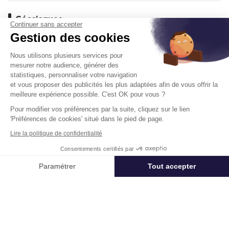
Géorisques
Continuer sans accepter
Gestion des cookies
Les informations sur les risques auxquels ce bien est exposé
sont disponibles sur le site
Géorisques
Nous utilisons plusieurs services pour
mesurer notre audience, générer des
statistiques, personnaliser votre navigation
et vous proposer des publicités les plus adaptées afin de vous offrir la
Offres
similaires
meilleure expérience possible. C'est OK pour vous ?
Pour modifier vos préférences par la suite, cliquez sur le lien
'Préférences de cookies' situé dans le pied de page.
Entrepôts
Ajoute
Lire la politique de confidentialité
Consentements certifiés par
Appeler
Nous contacter
Paramétrer
Tout accepter
Axeptio consent
Plateforme de Gestion du Consentement : Personnalisez vos Options
Notre plateforme vous permet d'adapter et de gérer vos paramètres de 