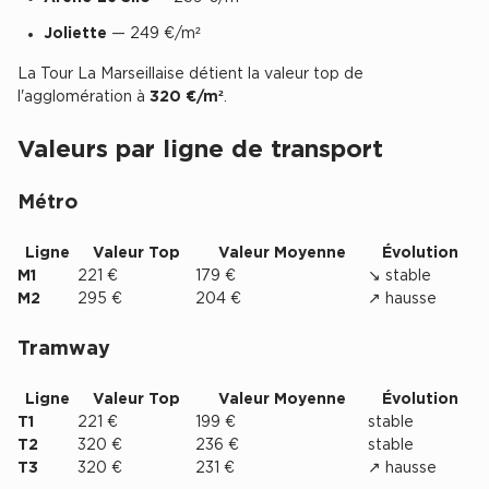
Joliette
— 249 €/m²
Collections de Logistique
La Tour La Marseillaise détient la valeur top de
Logistique urbaine
l'agglomération à
320 €/m²
.
Entrepôts Messagerie
Valeurs par ligne de transport
Entrepôts logistique classe A
Entrepôts XXL
Métro
Ligne
Valeur Top
Valeur Moyenne
Évolution
M1
221 €
179 €
↘ stable
M2
295 €
204 €
↗ hausse
Location de Commerces
Tramway
Location de Commerces à Paris
Location de Commerces à Bordeaux
Ligne
Valeur Top
Valeur Moyenne
Évolution
T1
221 €
199 €
stable
Location de Commerces à Toulouse
T2
320 €
236 €
stable
Location de Commerces à Reims
T3
320 €
231 €
↗ hausse