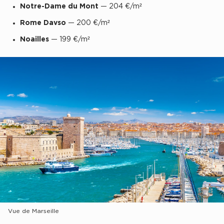
Notre-Dame du Mont
— 204 €/m²
Plateaux opérés
Rome Davso
— 200 €/m²
Plateaux opérés à Paris
Noailles
— 199 €/m²
Plateaux opérés à Lyon
Plateaux opérés à Neuilly-sur-Seine
Plateaux opérés à Saint-Ouen
Plateaux opérés à Boulogne-Billancourt
Collections Flex / Coworking
Bureaux privés avec terrasse
Guide & Conseils
Vue de Marseille
Livrets blancs & Études