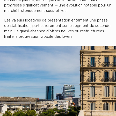
demande placée, tandis que l'offre de seconde main
Location d'Entrepôts / Activités à Massy
progresse significativement — une évolution notable pour un
marché historiquement sous-offreur.
Location d'Entrepôts / Activités à Rennes
Les valeurs locatives de présentation entament une phase
Location d'Entrepôts / Activités à Besançon
de stabilisation, particulièrement sur le segment de seconde
main. La quasi-absence d'offres neuves ou restructurées
Achat d'Entrepôts / Activités
limite la progression globale des loyers.
Achat d'Entrepôts / Activités en Ille-et-Vilaine
Achat d'Entrepôts / Activités à Lyon
Achat d'Entrepôts / Activités à Aubagne
Achat d'Entrepôts / Activités à Toulouse
Achat d'Entrepôts / Activités à Dijon
Collections d'Entrepôts / Activités
Entrepôts et Locaux d'activités indépendants
Entrepôts et Locaux d'activités avec quai de
chargement