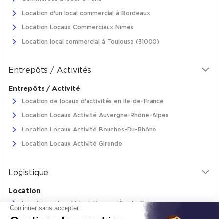
Location d'un local commercial à Bordeaux
Location Locaux Commerciaux Nîmes
Location local commercial à Toulouse (31000)
Entrepôts / Activités
Entrepôts / Activité
Location de locaux d'activités en Ile-de-France
Location Locaux Activité Auvergne-Rhône-Alpes
Location Locaux Activité Bouches-Du-Rhône
Location Locaux Activité Gironde
Logistique
Location
Location entrepôt logistique en Île-de-France
Continuer sans accepter
Location entrepôt logistique Pas-de-Calais