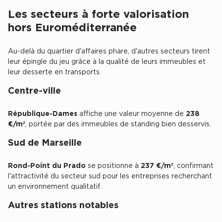
Achat de Commerces
Les secteurs à forte valorisation
hors Euroméditerranée
Achat de Commerces à Nîmes
Achat de Commerces à Toulouse
Au-delà du quartier d'affaires phare, d'autres secteurs tirent
Achat de Commerces à Marseille
leur épingle du jeu grâce à la qualité de leurs immeubles et
leur desserte en transports.
Achat de Commerces à Dijon
Centre-ville
République-Dames
affiche une valeur moyenne de
238
€/m²
, portée par des immeubles de standing bien desservis.
Bureaux privés
Sud de Marseille
Bureaux privés à Paris
Rond-Point du Prado
se positionne à
237 €/m²
, confirmant
Bureaux privés à Lyon
l'attractivité du secteur sud pour les entreprises recherchant
Bureaux privés à Marseille
un environnement qualitatif.
Bureaux privés à Neuilly-sur-Seine
Autres stations notables
Bureaux privés à Lille