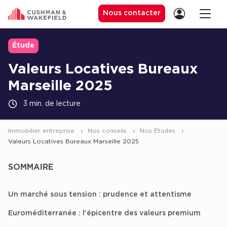
Nous contacter
Étude
Valeurs Locatives Bureaux
Location de Bureaux
Marseille 2025
Location de Bureaux à Paris
3 min. de lecture
Location de Bureaux à Lyon
Location de Bureaux à Marseille
Immobilier entreprise
Nos conseils
Nos Études
Valeurs Locatives Bureaux Marseille 2025
Location de Bureaux à Rennes
Achat de Bureaux
SOMMAIRE
Achat de Bureaux à Paris
Un marché sous tension : prudence et attentisme
Achat de Bureaux à Lyon
Euroméditerranée : l'épicentre des valeurs premium
Achat de Bureaux à Marseille