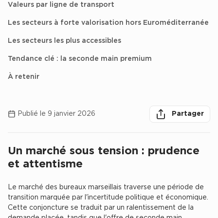
Valeurs par ligne de transport
Achat de Bureaux à Rennes
Les secteurs à forte valorisation hors Euroméditerranée
Collections de Bureaux
Les secteurs les plus accessibles
Hôtels particuliers
Tendance clé : la seconde main premium
Immeuble indépendant
À retenir
Bureaux certifiés - Environnement
herche des
Immeuble de bureaux avec services
Partager
Partager sur lin
Partager 
Par
Location bureaux Bellecour - Cordeliers (Lyon)
Publié le 9 janvier 2026
Partager
Haussmanniens
Un marché sous tension : prudence
Chercher
et attentisme
Location d'Entrepôts / Activités
Le marché des bureaux marseillais traverse une période de
Location d'Entrepôts / Activités à Aix-en-Provence
transition marquée par l'incertitude politique et économique.
Cette conjoncture se traduit par un ralentissement de la
Location d'Entrepôts / Activités à Saint-Priest