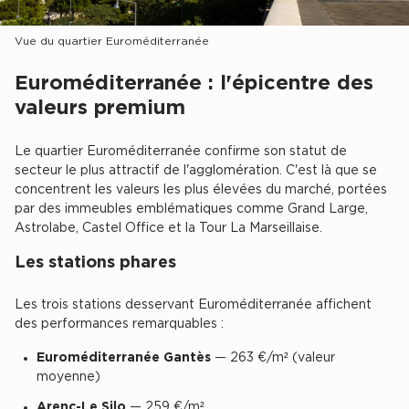
Entrepôts et Locaux d'activités - Programmes neufs
Vue du quartier Euroméditerranée
Euroméditerranée : l'épicentre des
valeurs premium
Location de plateformes Logistique
Le quartier Euroméditerranée confirme son statut de
Location de plateformes Logistique à Aulnay-sous-Bois
secteur le plus attractif de l'agglomération. C'est là que se
Location de plateformes Logistique à Amiens
concentrent les valeurs les plus élevées du marché, portées
par des immeubles emblématiques comme Grand Large,
Location de plateformes Logistique à Marseille
Astrolabe, Castel Office et la Tour La Marseillaise.
Location de plateformes Logistique à Le Havre
Les stations phares
Achat de plateformes Logistique
Les trois stations desservant Euroméditerranée affichent
Achat de plateformes Logistique en Bretagne
des performances remarquables :
Achat de plateformes Logistique à Lyon
Euroméditerranée Gantès
— 263 €/m² (valeur
Achat de plateformes Logistique à Marseille
moyenne)
Achat de plateformes Logistique à Dijon
Arenc-Le Silo
— 259 €/m²