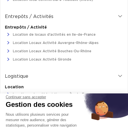
Entrepôts / Activités
Entrepôts / Activité
Location de locaux d'activités en Ile-de-France
Location Locaux Activité Auvergne-Rhône-Alpes
Location Locaux Activité Bouches-Du-Rhône
Location Locaux Activité Gironde
Logistique
Location
Location entrepôt logistique en Île-de-France
Continuer sans accepter
Gestion des cookies
Location entrepôt logistique Pas-de-Calais
Location de bâtiments logistiques en Auvergne-Rhône-Alpes
Nous utilisons plusieurs services pour
Location Logistique Bouches-Du-Rhône
mesurer notre audience, générer des
statistiques, personnaliser votre navigation