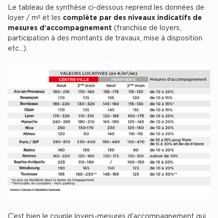
Le tableau de synthèse ci-dessous reprend les données de
Plateaux opérés
loyer / m² et les
complète par des niveaux indicatifs de
mesures d’accompagnement
(franchise de loyers,
Plateaux opérés à Paris
participation à des montants de travaux, mise à disposition
etc…).
Plateaux opérés à Lyon
Plateaux opérés à Neuilly-sur-Seine
Plateaux opérés à Saint-Ouen
Plateaux opérés à Boulogne-Billancourt
Collections Flex / Coworking
Bureaux privés avec terrasse
Guide & Conseils
Livrets blancs & Études
C’est bien le couple loyers-mesures d’accompagnement qui