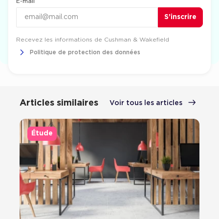
E-mail
S’inscrire
Prénom
Recevez les informations de Cushman & Wakefield
Politique de protection des données
Nom
Articles similaires
Voir tous les articles
Téléphone portable
Étude
Société -
Facultatif
S’inscrire