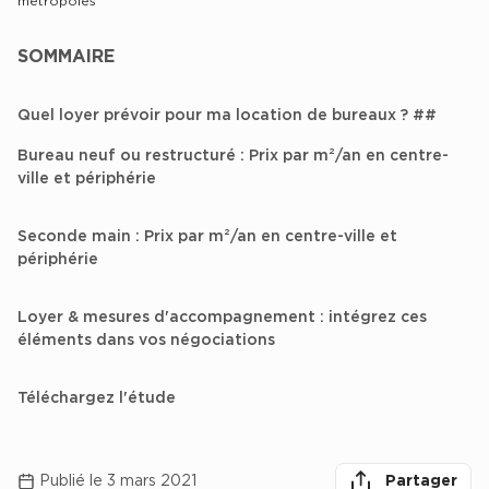
métropoles
Achat de Bureaux à Rennes
SOMMAIRE
Collections de Bureaux
Hôtels particuliers
Quel loyer prévoir pour ma location de bureaux ? ##
Immeuble indépendant
Bureau neuf ou restructuré : Prix par m²/an en centre-
Bureaux certifiés - Environnement
ville et périphérie
Immeuble de bureaux avec services
Seconde main : Prix par m²/an en centre-ville et
Location bureaux Bellecour - Cordeliers (Lyon)
périphérie
Haussmanniens
Loyer & mesures d'accompagnement : intégrez ces
éléments dans vos négociations
Location d'Entrepôts / Activités
Téléchargez l'étude
herche des
Location d'Entrepôts / Activités à Aix-en-Provence
Partager
Partager sur lin
Partager 
Par
Location d'Entrepôts / Activités à Saint-Priest
Publié le 3 mars 2021
Partager