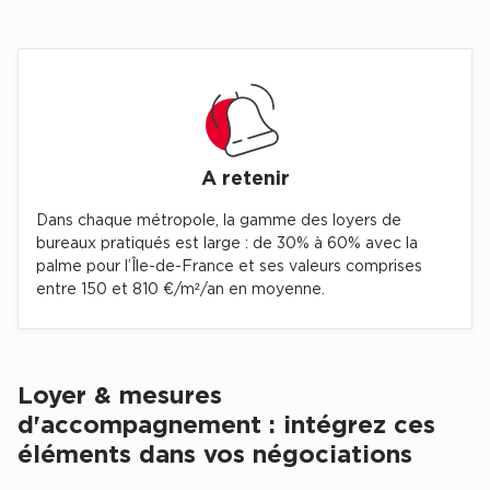
Achat de Commerces
Achat de Commerces à Nîmes
Achat de Commerces à Toulouse
Achat de Commerces à Marseille
Achat de Commerces à Dijon
A retenir
Dans chaque métropole, la gamme des loyers de
bureaux pratiqués est large : de 30% à 60% avec la
palme pour l’Île-de-France et ses valeurs comprises
entre 150 et 810 €/m²/an en moyenne.
Bureaux privés
Bureaux privés à Paris
Bureaux privés à Lyon
Loyer & mesures
Bureaux privés à Marseille
d'accompagnement : intégrez ces
Bureaux privés à Neuilly-sur-Seine
éléments dans vos négociations
Bureaux privés à Lille