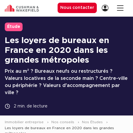
Nous contacter
Étude
Les loyers de bureaux en
Location de Bureaux
France en 2020 dans les
Location de Bureaux à Paris
grandes métropoles
Location de Bureaux à Lyon
Prix au m² ? Bureaux neufs ou restructurés ?
Location de Bureaux à Marseille
Valeurs locatives de la seconde main ? Centre-ville
Location de Bureaux à Rennes
ou périphérie ? Valeurs d'accompagnement par
ville ?
Achat de Bureaux
2 min. de lecture
Achat de Bureaux à Paris
Achat de Bureaux à Lyon
Immobilier entreprise
Nos conseils
Nos Études
Achat de Bureaux à Marseille
Les loyers de bureaux en France en 2020 dans les grandes