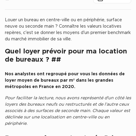
Location d'Entrepôts / Activités à Massy
Location d'Entrepôts / Activités à Rennes
Louer un bureau en centre-ville ou en périphérie, surface
Chercher
Location d'Entrepôts / Activités à Besançon
neuve ou seconde main ? Connaître les valeurs locatives
repères, c'est se donner les moyens d'un premier benchmark
Achat d'Entrepôts / Activités
du marché immobilier de sa ville.
Achat d'Entrepôts / Activités en Ille-et-Vilaine
Quel loyer prévoir pour ma location
de bureaux ? ##
Achat d'Entrepôts / Activités à Lyon
Achat d'Entrepôts / Activités à Aubagne
Nos analystes ont regroupé pour vous les données de
Achat d'Entrepôts / Activités à Toulouse
loyer moyen de bureaux par m² dans les grandes
métropoles en France en 2020.
Achat d'Entrepôts / Activités à Dijon
Pour faciliter la lecture, nous avons représenté d'un côté les
Collections d'Entrepôts / Activités
loyers des bureaux neufs ou restructurés et de l’autre ceux
associés à des surfaces de seconde main. Chaque valeur est
Entrepôts et Locaux d'activités indépendants
déclinée sur une localisation en centre-ville ou en
Entrepôts et Locaux d'activités avec quai de
périphérie.
chargement