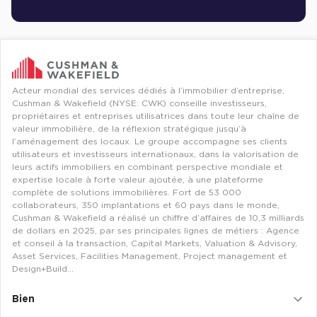
Location Bureaux Levallois-Perret
Location Bureaux Boulogne-Billancourt
Location Bureaux Neuilly-Sur-Seine
Location Bureaux Issy-Les-Moulineaux
Location Bureaux Clichy
Location Bureaux Versailles
Acteur mondial des services dédiés à l’immobilier d’entreprise,
Cushman & Wakefield (NYSE: CWK) conseille investisseurs,
Location Bureaux Évry
propriétaires et entreprises utilisatrices dans toute leur chaîne de
Location Bureaux Villeneuve-D'Ascq
valeur immobilière, de la réflexion stratégique jusqu’à
Location Bureaux Mulhouse
l’aménagement des locaux. Le groupe accompagne ses clients
utilisateurs et investisseurs internationaux, dans la valorisation de
Location Bureaux Saint-Denis
leurs actifs immobiliers en combinant perspective mondiale et
Location Bureaux Massy
expertise locale à forte valeur ajoutée, à une plateforme
complète de solutions immobilières. Fort de 53 000
Location Bureaux Nanterre
collaborateurs, 350 implantations et 60 pays dans le monde,
Location Bureaux Courbevoie
Cushman & Wakefield a réalisé un chiffre d’affaires de 10,3 milliards
Location Bureaux Puteaux
de dollars en 2025, par ses principales lignes de métiers : Agence
et conseil à la transaction, Capital Markets, Valuation & Advisory,
Location Bureaux Asnières-Sur-Seine
Asset Services, Facilities Management, Project management et
Location Bureaux Montrouge
Design+Build…
Location Bureaux Les Ulis
Bien
Location Bureaux Orsay