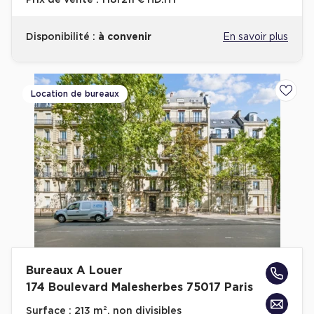
Prix de vente :
1 181 211 € HD.HT
Disponibilité :
à convenir
En savoir plus
Location de bureaux
Ajoute
Bureaux A Louer
174 Boulevard Malesherbes 75017 Paris
Surface :
213 m², non divisibles