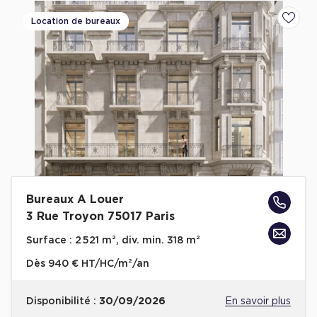
Location de bureaux
Ajoute
Bureaux A Louer
3 Rue Troyon 75017 Paris
Surface :
2 521 m², div. min. 318 m²
Dès
940 € HT/HC/m²/an
Disponibilité :
30/09/2026
En savoir plus