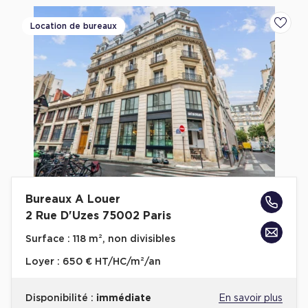
Location de bureaux
Ajoute
Bureaux A Louer
2 Rue D'Uzes 75002 Paris
Surface :
118 m², non divisibles
Loyer :
650 € HT/HC/m²/an
Disponibilité :
immédiate
En savoir plus