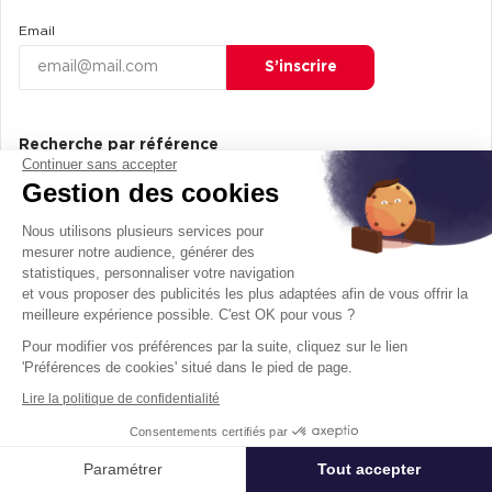
Email
S’inscrire
Recherche par référence
Continuer sans accepter
Référence
Gestion des cookies
Rechercher
Nous utilisons plusieurs services pour
mesurer notre audience, générer des
statistiques, personnaliser votre navigation
et vous proposer des publicités les plus adaptées afin de vous offrir la
meilleure expérience possible. C'est OK pour vous ?
Bureaux
Pour modifier vos préférences par la suite, cliquez sur le lien
Location de bureaux
'Préférences de cookies' situé dans le pied de page.
Location bureaux Paris (75000)
Lire la politique de confidentialité
Location Bureaux Lyon (69000)
Consentements certifiés par
Location Bureaux à Marseille (13000)
Paramétrer
Tout accepter
Affiner ma recherche
Location de bureaux à Bordeaux (33000)