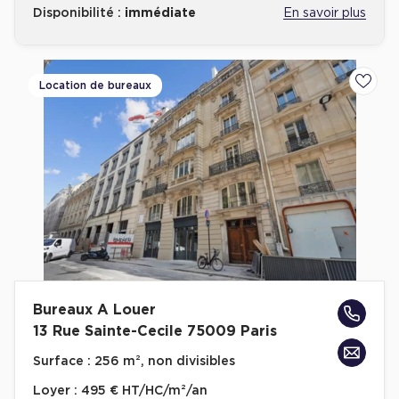
Disponibilité :
immédiate
En savoir plus
Location de bureaux
Ajoute
Bureaux A Louer
13 Rue Sainte-Cecile 75009 Paris
Surface :
256 m², non divisibles
Loyer :
495 € HT/HC/m²/an