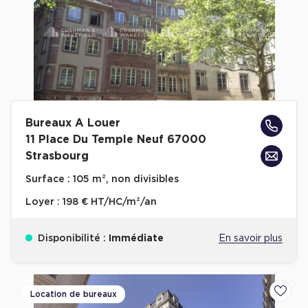
Bureaux A Louer
11 Place Du Temple Neuf 67000
Strasbourg
Surface :
105 m², non divisibles
Loyer :
198 € HT/HC/m²/an
Disponibilité :
Immédiate
En savoir plus
Location de bureaux
Ajoute