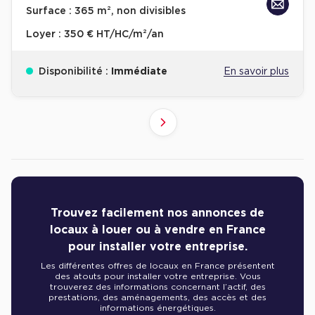
Surface :
365 m², non divisibles
Loyer :
350 € HT/HC/m²/an
Disponibilité :
Immédiate
En savoir plus
10
4
6
8
9
2
3
5
7
1
Suivant
41+
61+
81+
21+
31+
51+
71+
11+
1+
Revenir à l'accueil -
Immobilier entreprise
Location Bureaux
Résultats de recherch
Trouvez facilement nos annonces de
locaux à louer ou à vendre en France
pour installer votre entreprise.
Les différentes offres de locaux en France présentent
des atouts pour installer votre entreprise. Vous
trouverez des informations concernant l’actif, des
prestations, des aménagements, des accès et des
informations énergétiques.