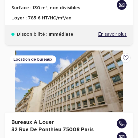
Achat de Bureaux à Rennes
Surface :
130 m², non divisibles
Collections de Bureaux
Loyer :
785 € HT/HC/m²/an
Hôtels particuliers
Disponibilité :
Immédiate
En savoir plus
Immeuble indépendant
Bureaux certifiés - Environnement
Immeuble de bureaux avec services
Location de bureaux
Ajoute
Location bureaux Bellecour - Cordeliers (Lyon)
Haussmanniens
Location d'Entrepôts / Activités
Bureaux A Louer
Location d'Entrepôts / Activités à Aix-en-Provence
32 Rue De Ponthieu 75008 Paris
Location d'Entrepôts / Activités à Saint-Priest