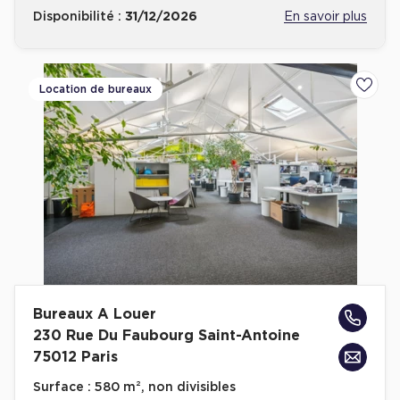
Disponibilité :
31/12/2026
En savoir plus
Location de bureaux
Ajoute
Bureaux A Louer
230 Rue Du Faubourg Saint-Antoine
75012 Paris
Surface :
580 m², non divisibles