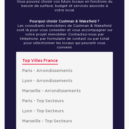
Vous pouvez choisir vos futurs locaux en fonctions du
besoin de surface, budget et services associés à
votre local.
Pourquoi choisir Cushman & Wakefield ?
Les consultants immobiliers de Cushman & Wakefield
sont là pour vous conseiller et vous accompagner sur
votre projet immobilier. Contactez-nous par
téléphone, par formulaire de contact ou par tchat
pour sélectionner les locaux qui peuvent vous
convenir.
Top Villes France
Paris - Arrondissements
Lyon - Arrondissements
Marseille - Arrondissements
Paris - Top Secteurs
Lyon - Top Secteurs
Marseille - Top Secteurs