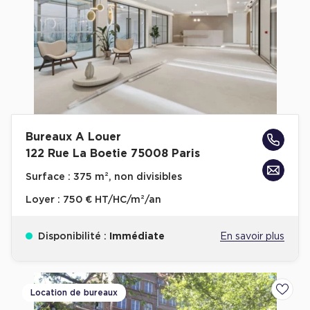
Bureaux A Louer
122 Rue La Boetie 75008 Paris
Surface :
375 m², non divisibles
Loyer :
750 € HT/HC/m²/an
Disponibilité :
Immédiate
En savoir plus
Location de bureaux
Ajoute