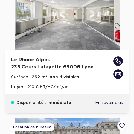
Plateaux opérés
Plateaux opérés à Paris
Plateaux opérés à Lyon
Plateaux opérés à Neuilly-sur-Seine
Plateaux opérés à Saint-Ouen
Le Rhone Alpes
Plateaux opérés à Boulogne-Billancourt
235 Cours Lafayette 69006 Lyon
Collections Flex / Coworking
Surface :
262 m², non divisibles
Bureaux privés avec terrasse
Loyer :
210 € HT/HC/m²/an
Disponibilité :
Immédiate
En savoir plus
Guide & Conseils
Location de bureaux
Ajoute
Livrets blancs & Études