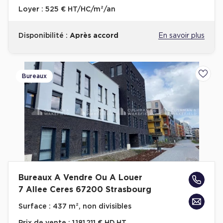
Loyer :
525 € HT/HC/m²/an
Disponibilité :
Après accord
En savoir plus
Bureaux
Ajoute
Bureaux A Vendre Ou A Louer
7 Allee Ceres 67200 Strasbourg
Surface :
437 m², non divisibles