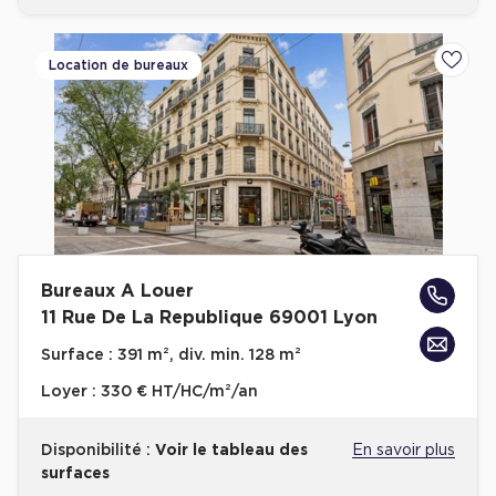
Location de bureaux
Ajoute
Bureaux A Louer
11 Rue De La Republique 69001 Lyon
Surface :
391 m², div. min. 128 m²
Loyer :
330 € HT/HC/m²/an
Disponibilité :
Voir le tableau des
En savoir plus
surfaces