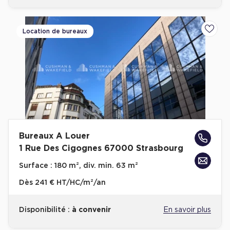
Location de bureaux
Ajoute
Bureaux A Louer
1 Rue Des Cigognes 67000 Strasbourg
Surface :
180 m², div. min. 63 m²
Dès
241 € HT/HC/m²/an
Disponibilité :
à convenir
En savoir plus