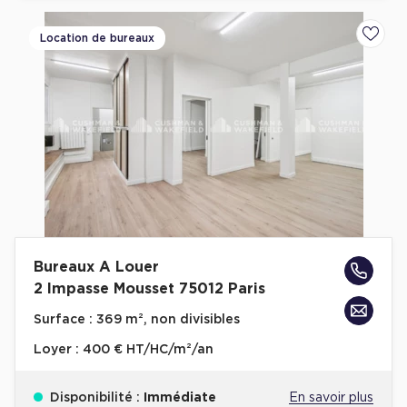
Location de bureaux
Ajoute
Bureaux A Louer
2 Impasse Mousset 75012 Paris
Surface :
369 m², non divisibles
Loyer :
400 € HT/HC/m²/an
Disponibilité :
Immédiate
En savoir plus