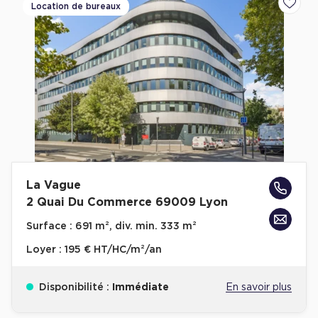
Location de bureaux
Ajoute
La Vague
2 Quai Du Commerce 69009 Lyon
Surface :
691 m², div. min. 333 m²
Loyer :
195 € HT/HC/m²/an
Disponibilité :
Immédiate
En savoir plus