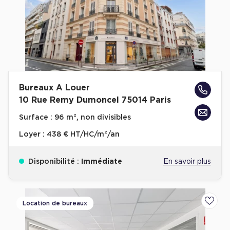
Achat de Commerces
Achat de Commerces à Nîmes
Achat de Commerces à Toulouse
Achat de Commerces à Marseille
Achat de Commerces à Dijon
Bureaux A Louer
10 Rue Remy Dumoncel 75014 Paris
Surface :
96 m², non divisibles
Loyer :
438 € HT/HC/m²/an
Bureaux privés
Bureaux privés à Paris
Disponibilité :
Immédiate
En savoir plus
Bureaux privés à Lyon
Bureaux privés à Marseille
Location de bureaux
Ajoute
Bureaux privés à Neuilly-sur-Seine
Bureaux privés à Lille