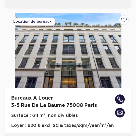
Location de bureaux
Ajoute
Bureaux A Louer
3-5 Rue De La Baume 75008 Paris
Surface :
611 m², non divisibles
Loyer :
920 € excl. SC & taxes/sqm/year/m²/an