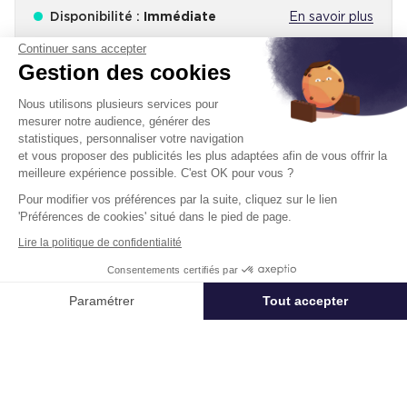
Disponibilité :
Immédiate
En savoir plus
Continuer sans accepter
Gestion des cookies
Nous utilisons plusieurs services pour
mesurer notre audience, générer des
statistiques, personnaliser votre navigation
et vous proposer des publicités les plus adaptées afin de vous offrir la
Télétravail + Flexibilité = moins de
meilleure expérience possible. C'est OK pour vous ?
m² de bureaux
Pour modifier vos préférences par la suite, cliquez sur le lien
'Préférences de cookies' situé dans le pied de page.
Estimation immédiate de vos économies de
surfaces avec notre calculateur intelligent
Lire la politique de confidentialité
Démarrer la simulation
Consentements certifiés par
Appeler
Nous contacter
Paramétrer
Tout accepter
Déjà un compte?
Se connecter
Axeptio consent
Plateforme de Gestion du Consentement : Personnalisez vos Options
Notre plateforme vous permet d'adapter et de gérer vos paramètres de 
Un projet immobilier ?