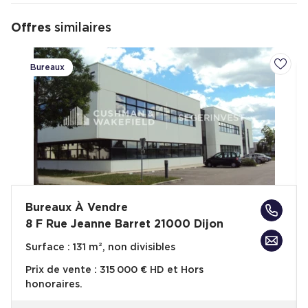
Offres
similaires
Bureaux
Ajoute
Bureaux À Vendre
8 F Rue Jeanne Barret 21000 Dijon
Surface :
131 m², non divisibles
Prix de vente :
315 000 € HD et Hors
honoraires.