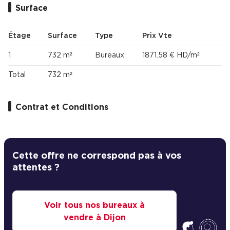
Surface
Étage
Surface
Type
Prix Vte
1
732 m²
Bureaux
1871.58 € HD/m²
Total
732 m²
Contrat et Conditions
Cette offre ne correspond pas à vos
attentes ?
Voir tous nos bureaux à
vendre à Dijon