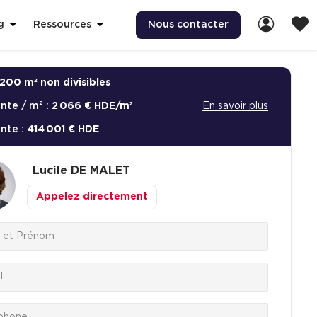
Nous contacter
g
Ressources
200 m² non divisibles
ente / m² :
2 066 € HDE/m²
En savoir plus
ente :
414 001 € HDE
Lucile
DE MALET
Appelez directement