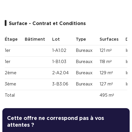
Cas Clients
Surface - Contrat et Conditions
Étage
Bâtiment
Lot
Type
Surfaces
Dis
1er
1-A1.02
Bureaux
121 m²
Im
1er
1-B1.03
Bureaux
118 m²
Im
2ème
2-A2.04
Bureaux
129 m²
Im
3ème
3-B3.06
Bureaux
127 m²
Im
Total
495 m²
Cette offre ne correspond pas à vos
attentes ?