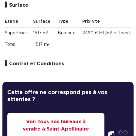
Surface
Étage
Surface
Type
Prix Vte
Superficie
1517 m²
Bureaux
2490 € HT/m² et hors hon
Total
1 517 m²
Contrat et Conditions
Cette offre ne correspond pas à vos
attentes ?
Voir tous nos bureaux à
vendre à Saint-Apollinaire