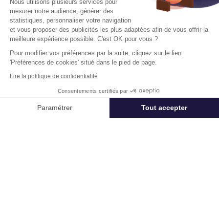
Nous utilisons plusieurs services pour
mesurer notre audience, générer des
statistiques, personnaliser votre navigation
Disponibilité :
1er trimestre 2027
En savoir plus
et vous proposer des publicités les plus adaptées afin de vous offrir la
meilleure expérience possible. C'est OK pour vous ?
Pour modifier vos préférences par la suite, cliquez sur le lien
'Préférences de cookies' situé dans le pied de page.
Lire la politique de confidentialité
Consentements certifiés par
Télétravail + Flexibilité = moins de
Appeler
Nous contacter
Paramétrer
Tout accepter
m² de bureaux
Axeptio consent
Plateforme de Gestion du Consentement : Personnalisez vos Options
Estimation immédiate de vos économies de
surfaces avec notre calculateur intelligent
Notre plateforme vous permet d'adapter et de gérer vos paramètres de 
Démarrer la simulation
Déjà un compte?
Se connecter