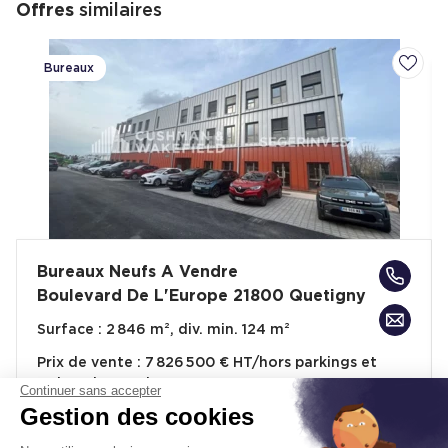
Offres
similaires
Bureaux
Ajoute
Bureaux Neufs A Vendre
Boulevard De L'Europe 21800 Quetigny
Surface :
2 846 m², div. min. 124 m²
Prix de vente :
7 826 500 € HT/hors parkings et
et hors honoraires
Continuer sans accepter
Gestion des cookies
À partir de :
2 750 € HT/m²/hors parkings et et
hors honoraires