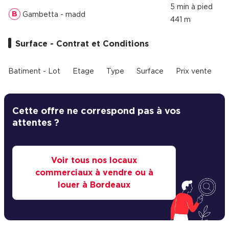
5 min à pied
B
Gambetta - madd
441 m
Surface - Contrat et Conditions
Batiment - Lot
Etage
Type
Surface
Prix vente
P
Cette offre ne correspond pas à vos
attentes ?
Voir tous nos locaux
commerciaux à vendre ou à
louer à Bordeaux