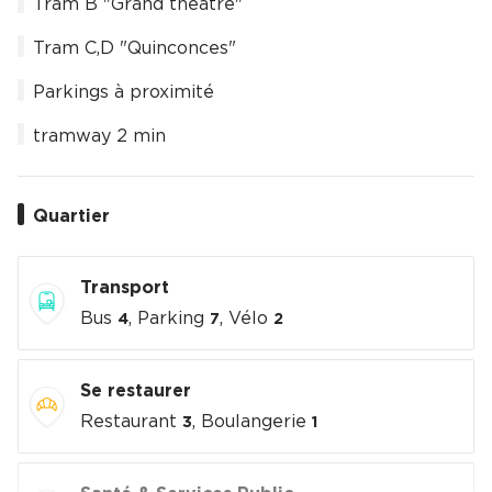
Tram B "Grand théâtre"
Tram C,D "Quinconces"
Parkings à proximité
tramway 2 min
Quartier
Transport
Bus
, Parking
, Vélo
4
7
2
Se restaurer
Restaurant
, Boulangerie
3
1