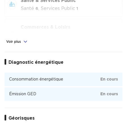
Santé & Services Public
Santé
, Services Public
6
1
Commerces & Loisirs
Alimentation
, Commerces
, Loisirs
2
6
culturels
Voir plus
11
Triangle - Grands Hommes
Diagnostic énergétique
Triangle - Grands Hommes est un quartier de 957 habitants
de la ville de Bordeaux dont 71 % des habitants sont
Consommation énergétique
En cours
propriétaires. Triangle - Grands Hommes est un quartier avec
100 % d'appartements.
Émission GED
En cours
Géorisques