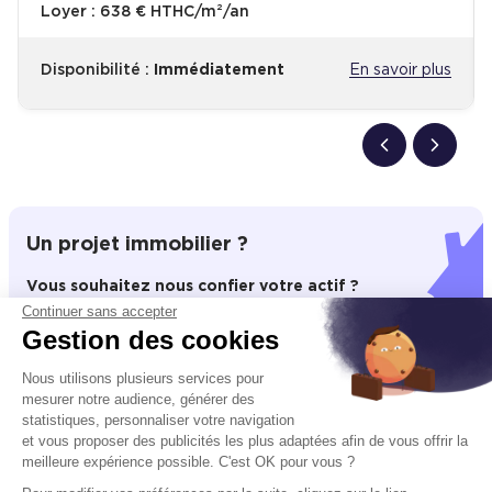
Loyer :
638 € HTHC/m²/an
Disponibilité :
Immédiatement
En savoir plus
Un projet immobilier ?
Vous souhaitez nous confier votre actif ?
Continuer sans accepter
Cushman & Wakefield vous aide à optimiser
Gestion des cookies
votre immobilier.
Nous utilisons plusieurs services pour
Créer un projet
mesurer notre audience, générer des
statistiques, personnaliser votre navigation
et vous proposer des publicités les plus adaptées afin de vous offrir la
meilleure expérience possible. C'est OK pour vous ?
Immobilier entreprise
Achat ou Location Commerces
Bordeau