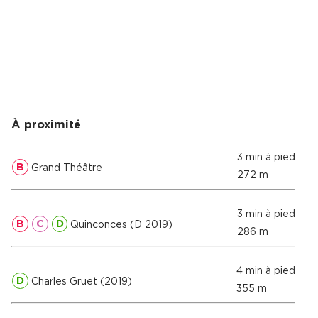
Cas Clients
À proximité
3 min à pied
B
Grand Théâtre
272 m
3 min à pied
B
C
D
Quinconces (D 2019)
286 m
4 min à pied
D
Charles Gruet (2019)
355 m