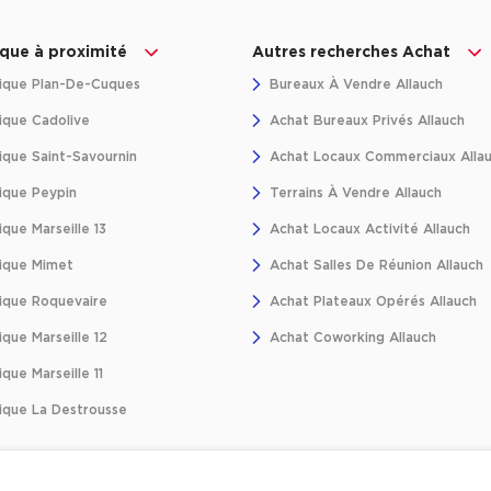
ique à proximité
Autres recherches Achat
ique Plan-De-Cuques
Bureaux À Vendre Allauch
ique Cadolive
Achat Bureaux Privés Allauch
ique Saint-Savournin
Achat Locaux Commerciaux Alla
ique Peypin
Terrains À Vendre Allauch
que Marseille 13
Achat Locaux Activité Allauch
ique Mimet
Achat Salles De Réunion Allauch
ique Roquevaire
Achat Plateaux Opérés Allauch
que Marseille 12
Achat Coworking Allauch
que Marseille 11
ique La Destrousse