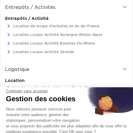
Cas Clients
Entrepôts / Activités
Entrepôts / Activité
Location de locaux d'activités en Ile-de-France
Location Locaux Activité Auvergne-Rhône-Alpes
Location Locaux Activité Bouches-Du-Rhône
Location Locaux Activité Gironde
Logistique
Location
Location entrepôt logistique en Île-de-France
Continuer sans accepter
Gestion des cookies
Location entrepôt logistique Pas-de-Calais
Location de bâtiments logistiques en Auvergne-Rhône-Alpes
Nous utilisons plusieurs services pour
Location Logistique Bouches-Du-Rhône
mesurer notre audience, générer des
statistiques, personnaliser votre navigation
et vous proposer des publicités les plus adaptées afin de vous offrir la
meilleure expérience possible. C'est OK pour vous ?