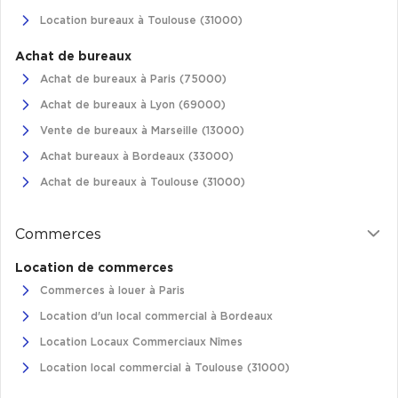
Location bureaux à Toulouse (31000)
Plateaux opérés
Achat de bureaux
Plateaux opérés à Paris
Achat de bureaux à Paris (75000)
Plateaux opérés à Lyon
Achat de bureaux à Lyon (69000)
Plateaux opérés à Neuilly-sur-Seine
Vente de bureaux à Marseille (13000)
Plateaux opérés à Saint-Ouen
Achat bureaux à Bordeaux (33000)
Plateaux opérés à Boulogne-Billancourt
Achat de bureaux à Toulouse (31000)
Collections Flex / Coworking
Commerces
Bureaux privés avec terrasse
Location de commerces
Commerces à louer à Paris
Location d'un local commercial à Bordeaux
Location Locaux Commerciaux Nîmes
Guide & Conseils
Location local commercial à Toulouse (31000)
Livrets blancs & Études