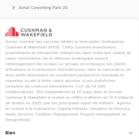
Entrepôts et Locaux d'activités - Programmes neufs
Achat Coworking Paris 20
Location de plateformes Logistique
Acteur mondial des services dédiés à l’immobilier d’entreprise,
Cushman & Wakefield (NYSE: CWK) conseille investisseurs,
Location de plateformes Logistique à Aulnay-sous-Bois
propriétaires et entreprises utilisatrices dans toute leur chaîne de
valeur immobilière, de la réflexion stratégique jusqu’à
Location de plateformes Logistique à Amiens
l’aménagement des locaux. Le groupe accompagne ses clients
utilisateurs et investisseurs internationaux, dans la valorisation de
Location de plateformes Logistique à Marseille
leurs actifs immobiliers en combinant perspective mondiale et
expertise locale à forte valeur ajoutée, à une plateforme
Location de plateformes Logistique à Le Havre
complète de solutions immobilières. Fort de 53 000
collaborateurs, 350 implantations et 60 pays dans le monde,
Achat de plateformes Logistique
Cushman & Wakefield a réalisé un chiffre d’affaires de 10,3 milliards
de dollars en 2025, par ses principales lignes de métiers : Agence
Achat de plateformes Logistique en Bretagne
et conseil à la transaction, Capital Markets, Valuation & Advisory,
Asset Services, Facilities Management, Project management et
Achat de plateformes Logistique à Lyon
Design+Build…
Achat de plateformes Logistique à Marseille
Bien
Achat de plateformes Logistique à Dijon