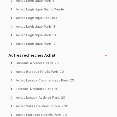
Achat Logistique Paris 3
Location d'Entrepôts / Activités à Massy
Achat Logistique Saint-Mandé
Location d'Entrepôts / Activités à Rennes
Achat Logistique Les Lilas
Location d'Entrepôts / Activités à Besançon
Achat Logistique Paris 19
Achat d'Entrepôts / Activités
Achat Logistique Paris 10
Achat d'Entrepôts / Activités en Ille-et-Vilaine
Achat Logistique Paris 12
Achat d'Entrepôts / Activités à Lyon
Autres recherches Achat
Achat d'Entrepôts / Activités à Aubagne
Bureaux À Vendre Paris 20
Achat d'Entrepôts / Activités à Toulouse
Achat Bureaux Privés Paris 20
Achat d'Entrepôts / Activités à Dijon
Achat Locaux Commerciaux Paris 20
Collections d'Entrepôts / Activités
Terrains À Vendre Paris 20
Entrepôts et Locaux d'activités indépendants
Achat Locaux Activité Paris 20
Entrepôts et Locaux d'activités avec quai de
Achat Salles De Réunion Paris 20
chargement
Achat Plateaux Opérés Paris 20