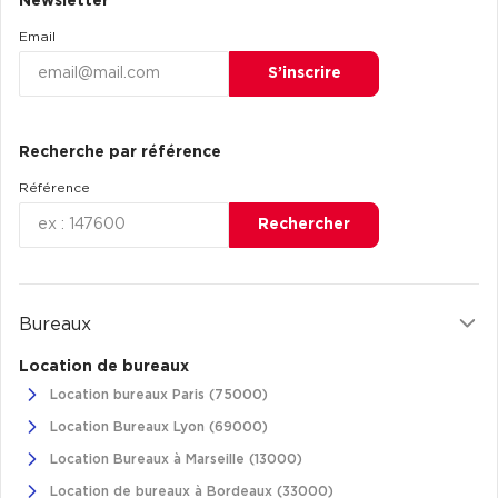
Newsletter
Achat de Commerces
Email
Achat de Commerces à Nîmes
S’inscrire
Achat de Commerces à Toulouse
Achat de Commerces à Marseille
Recherche par référence
Achat de Commerces à Dijon
Référence
Rechercher
Bureaux privés
Bureaux
Bureaux privés à Paris
Location de bureaux
Bureaux privés à Lyon
Location bureaux Paris (75000)
Bureaux privés à Marseille
Location Bureaux Lyon (69000)
Bureaux privés à Neuilly-sur-Seine
Location Bureaux à Marseille (13000)
Bureaux privés à Lille
Location de bureaux à Bordeaux (33000)