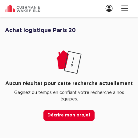
Nous contacter
Achat logistique Paris 20
Découvrez nos Aucune annonce pour achat logistique Paris 20
Location de Bureaux
Location de Bureaux à Paris
Location de Bureaux à Lyon
Location de Bureaux à Marseille
Aucun résultat pour cette recherche actuellement
Location de Bureaux à Rennes
Gagnez du temps en confiant votre recherche à nos
équipes.
Achat de Bureaux
Achat de Bureaux à Paris
Décrire mon projet
Achat de Bureaux à Lyon
Achat de Bureaux à Marseille