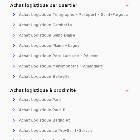
Achat de Bureaux à Rennes
Achat logistique par quartier
Achat Logistique Télégraphe - Pelleport - Saint-Fargeau
Collections de Bureaux
Achat Logistique Gambetta
Hôtels particuliers
Achat Logistique Saint-Blaise
Immeuble indépendant
Achat Logistique Plaine - Lagny
Bureaux certifiés - Environnement
Achat Logistique Père Lachaise - Réunion
Immeuble de bureaux avec services
Achat Logistique Ménilmontant - Amandiers
Location bureaux Bellecour - Cordeliers (Lyon)
Achat Logistique Belleville
Haussmanniens
Achat logistique à proximité
Achat Logistique Paris
Achat Logistique Paris 11
Location d'Entrepôts / Activités
Achat Logistique Bagnolet
Location d'Entrepôts / Activités à Aix-en-Provence
Achat Logistique Le Pré-Saint-Gervais
Location d'Entrepôts / Activités à Saint-Priest