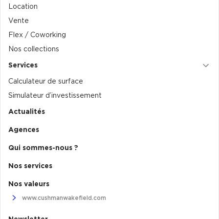
Location
Collections de Logistique
Vente
Flex / Coworking
Logistique urbaine
Nos collections
Entrepôts Messagerie
Services
Entrepôts logistique classe A
Calculateur de surface
Entrepôts XXL
Simulateur d’investissement
Actualités
Agences
Location de Commerces
Qui sommes-nous ?
Location de Commerces à Paris
Nos services
Location de Commerces à Bordeaux
Nos valeurs
Location de Commerces à Toulouse
www.cushmanwakefield.com
Location de Commerces à Reims