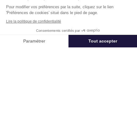
Pour modifier vos préférences par la suite, cliquez sur le lien
Géorisques
'Préférences de cookies' situé dans le pied de page.
Lire la politique de confidentialité
Les informations sur les risques auxquels ce bien est exposé
sont disponibles sur le site
Géorisques
Consentements certifiés par
Appeler
Nous contacter
Paramétrer
Tout accepter
Un projet immobilier ?
Axeptio consent
Plateforme de Gestion du Consentement : Personnalisez vos Options
Vous souhaitez nous confier votre actif ?
Notre plateforme vous permet d'adapter et de gérer vos paramètres de 
Cushman & Wakefield vous aide à optimiser
votre immobilier.
Créer un projet
Immobilier entreprise
Achat ou Location Logistique
Lamotte-