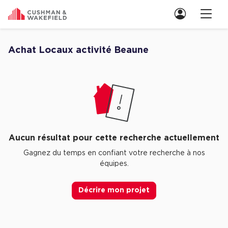
Nous contacter
Achat Locaux activité Beaune
Découvrez nos Aucune annonce pour achat Locaux activité Beaune
Location de Bureaux
Location de Bureaux à Paris
Location de Bureaux à Lyon
Location de Bureaux à Marseille
Aucun résultat pour cette recherche actuellement
Location de Bureaux à Rennes
Gagnez du temps en confiant votre recherche à nos
équipes.
Achat de Bureaux
Achat de Bureaux à Paris
Décrire mon projet
Achat de Bureaux à Lyon
Achat de Bureaux à Marseille