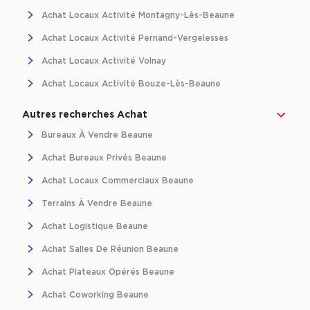
Location d'Entrepôts / Activités à Massy
Achat Locaux Activité Montagny-Lès-Beaune
Location d'Entrepôts / Activités à Rennes
Achat Locaux Activité Pernand-Vergelesses
Location d'Entrepôts / Activités à Besançon
Achat Locaux Activité Volnay
Achat Locaux Activité Bouze-Lès-Beaune
Achat d'Entrepôts / Activités
Achat d'Entrepôts / Activités en Ille-et-Vilaine
Autres recherches Achat
Bureaux À Vendre Beaune
Achat d'Entrepôts / Activités à Lyon
Achat Bureaux Privés Beaune
Achat d'Entrepôts / Activités à Aubagne
Achat Locaux Commerciaux Beaune
Achat d'Entrepôts / Activités à Toulouse
Terrains À Vendre Beaune
Achat d'Entrepôts / Activités à Dijon
Achat Logistique Beaune
Collections d'Entrepôts / Activités
Achat Salles De Réunion Beaune
Entrepôts et Locaux d'activités indépendants
Achat Plateaux Opérés Beaune
Entrepôts et Locaux d'activités avec quai de
Achat Coworking Beaune
chargement