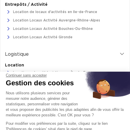
Entrepôts / Activité
Cas Clients
Location de locaux d'activités en Ile-de-France
Location Locaux Activité Auvergne-Rhône-Alpes
Location Locaux Activité Bouches-Du-Rhône
Location Locaux Activité Gironde
Logistique
Location
Location entrepôt logistique en Île-de-France
Continuer sans accepter
Gestion des cookies
Location entrepôt logistique Pas-de-Calais
Location de bâtiments logistiques en Auvergne-Rhône-Alpes
Nous utilisons plusieurs services pour
Location Logistique Bouches-Du-Rhône
mesurer notre audience, générer des
statistiques, personnaliser votre navigation
et vous proposer des publicités les plus adaptées afin de vous offrir la
meilleure expérience possible. C'est OK pour vous ?
Retrouvez-nous sur
Pour modifier vos préférences par la suite, cliquez sur le lien
facebook
twitter
instagram
youtube
'Préférences de cookies' situé dans le pied de page.