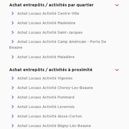
Achat de Bureaux à Rennes
Achat entrepôts / activités par quartier
Achat Locaux Activité Centre-Ville
Collections de Bureaux
Achat Locaux Activité Madeleine
Hôtels particuliers
Achat Locaux Activité Saint-Jacques
Immeuble indépendant
Achat Locaux Activité Camp Américain - Porte De
Bureaux certifiés - Environnement
Beaune
Immeuble de bureaux avec services
Achat Locaux Activité Maladière
Location bureaux Bellecour - Cordeliers (Lyon)
Achat entrepôts / activités à proximité
Haussmanniens
Achat Locaux Activité Vignoles
Achat Locaux Activité Chorey-Les-Beaune
Achat Locaux Activité Pommard
Location d'Entrepôts / Activités
Achat Locaux Activité Levernois
Location d'Entrepôts / Activités à Aix-en-Provence
Achat Locaux Activité Aloxe-Corton
Location d'Entrepôts / Activités à Saint-Priest
Achat Locaux Activité Bligny-Lès-Beaune