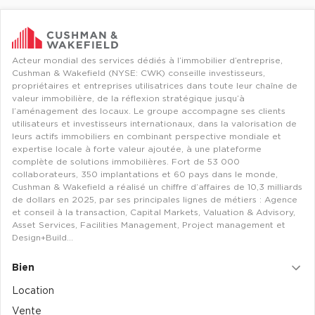
Entrepôts et Locaux d'activités - Programmes neufs
Acteur mondial des services dédiés à l’immobilier d’entreprise,
Cushman & Wakefield (NYSE: CWK) conseille investisseurs,
propriétaires et entreprises utilisatrices dans toute leur chaîne de
Location de plateformes Logistique
valeur immobilière, de la réflexion stratégique jusqu’à
l’aménagement des locaux. Le groupe accompagne ses clients
Location de plateformes Logistique à Aulnay-sous-Bois
utilisateurs et investisseurs internationaux, dans la valorisation de
leurs actifs immobiliers en combinant perspective mondiale et
Location de plateformes Logistique à Amiens
expertise locale à forte valeur ajoutée, à une plateforme
complète de solutions immobilières. Fort de 53 000
Location de plateformes Logistique à Marseille
collaborateurs, 350 implantations et 60 pays dans le monde,
Location de plateformes Logistique à Le Havre
Cushman & Wakefield a réalisé un chiffre d’affaires de 10,3 milliards
de dollars en 2025, par ses principales lignes de métiers : Agence
et conseil à la transaction, Capital Markets, Valuation & Advisory,
Achat de plateformes Logistique
Asset Services, Facilities Management, Project management et
Design+Build…
Achat de plateformes Logistique en Bretagne
Achat de plateformes Logistique à Lyon
Bien
Achat de plateformes Logistique à Marseille
Location
Vente
Achat de plateformes Logistique à Dijon