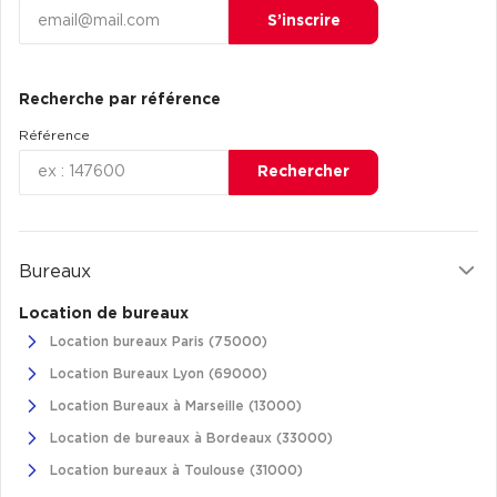
S’inscrire
Achat de Commerces
Achat de Commerces à Nîmes
Achat de Commerces à Toulouse
Recherche par référence
Achat de Commerces à Marseille
Référence
Rechercher
Achat de Commerces à Dijon
Bureaux
Bureaux privés
Location de bureaux
Location bureaux Paris (75000)
Bureaux privés à Paris
Location Bureaux Lyon (69000)
Bureaux privés à Lyon
Location Bureaux à Marseille (13000)
Bureaux privés à Marseille
Location de bureaux à Bordeaux (33000)
Bureaux privés à Neuilly-sur-Seine
Location bureaux à Toulouse (31000)
Bureaux privés à Lille