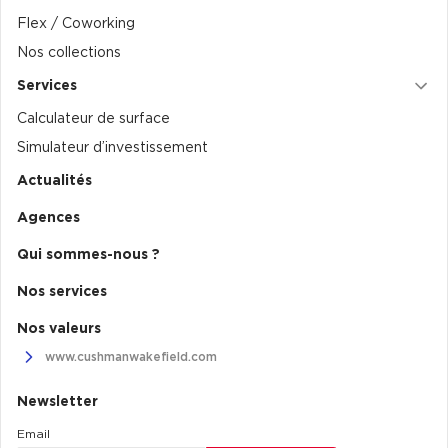
Flex / Coworking
Collections de Logistique
Nos collections
Logistique urbaine
Services
Entrepôts Messagerie
Calculateur de surface
Entrepôts logistique classe A
Simulateur d’investissement
Entrepôts XXL
Actualités
Agences
Qui sommes-nous ?
Location de Commerces
Nos services
Location de Commerces à Paris
Nos valeurs
www.cushmanwakefield.com
Location de Commerces à Bordeaux
Location de Commerces à Toulouse
Newsletter
Location de Commerces à Reims
Email