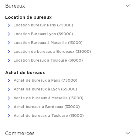
Bureaux
Achat de Commerces
Achat de Commerces à Nîmes
Location de bureaux
Location bureaux Paris (75000)
Achat de Commerces à Toulouse
Location Bureaux Lyon (69000)
Achat de Commerces à Marseille
Location Bureaux à Marseille (13000)
Achat de Commerces à Dijon
Location de bureaux à Bordeaux (33000)
Location bureaux à Toulouse (31000)
Achat de bureaux
Achat de bureaux à Paris (75000)
Bureaux privés
Achat de bureaux à Lyon (69000)
Bureaux privés à Paris
Vente de bureaux à Marseille (13000)
Bureaux privés à Lyon
Achat bureaux à Bordeaux (33000)
Bureaux privés à Marseille
Achat de bureaux à Toulouse (31000)
Bureaux privés à Neuilly-sur-Seine
Commerces
Bureaux privés à Lille