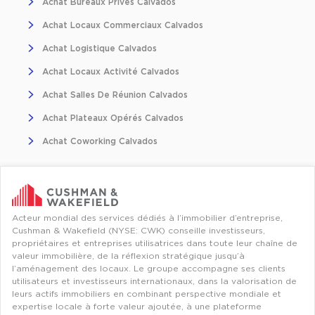
Achat Bureaux Privés Calvados
Location d'Entrepôts / Activités à Massy
Achat Locaux Commerciaux Calvados
Location d'Entrepôts / Activités à Rennes
Achat Logistique Calvados
Location d'Entrepôts / Activités à Besançon
Achat Locaux Activité Calvados
Achat d'Entrepôts / Activités
Achat Salles De Réunion Calvados
Achat d'Entrepôts / Activités en Ille-et-Vilaine
Achat Plateaux Opérés Calvados
Achat d'Entrepôts / Activités à Lyon
Achat Coworking Calvados
Achat d'Entrepôts / Activités à Aubagne
Achat d'Entrepôts / Activités à Toulouse
Achat d'Entrepôts / Activités à Dijon
Acteur mondial des services dédiés à l’immobilier d’entreprise,
Cushman & Wakefield (NYSE: CWK) conseille investisseurs,
Collections d'Entrepôts / Activités
propriétaires et entreprises utilisatrices dans toute leur chaîne de
valeur immobilière, de la réflexion stratégique jusqu’à
Entrepôts et Locaux d'activités indépendants
l’aménagement des locaux. Le groupe accompagne ses clients
utilisateurs et investisseurs internationaux, dans la valorisation de
Entrepôts et Locaux d'activités avec quai de
leurs actifs immobiliers en combinant perspective mondiale et
chargement
expertise locale à forte valeur ajoutée, à une plateforme