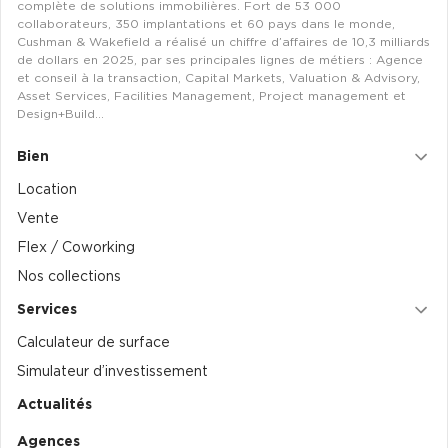
complète de solutions immobilières. Fort de 53 000
Entrepôts et Locaux d'activités - Programmes neufs
collaborateurs, 350 implantations et 60 pays dans le monde,
Cushman & Wakefield a réalisé un chiffre d’affaires de 10,3 milliards
de dollars en 2025, par ses principales lignes de métiers : Agence
et conseil à la transaction, Capital Markets, Valuation & Advisory,
Asset Services, Facilities Management, Project management et
Design+Build…
Location de plateformes Logistique
Bien
Location de plateformes Logistique à Aulnay-sous-Bois
Location
Location de plateformes Logistique à Amiens
Vente
Location de plateformes Logistique à Marseille
Flex / Coworking
Location de plateformes Logistique à Le Havre
Nos collections
Achat de plateformes Logistique
Services
Calculateur de surface
Achat de plateformes Logistique en Bretagne
Simulateur d’investissement
Achat de plateformes Logistique à Lyon
Actualités
Achat de plateformes Logistique à Marseille
Agences
Achat de plateformes Logistique à Dijon