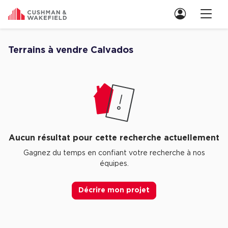
Nous contacter
Terrains à vendre Calvados
Découvrez nos Aucune annonce pour terrains à vendre Calvados
Location de Bureaux
Location de Bureaux à Paris
Location de Bureaux à Lyon
Location de Bureaux à Marseille
Aucun résultat pour cette recherche actuellement
Location de Bureaux à Rennes
Gagnez du temps en confiant votre recherche à nos
équipes.
Achat de Bureaux
Achat de Bureaux à Paris
Décrire mon projet
Achat de Bureaux à Lyon
Achat de Bureaux à Marseille