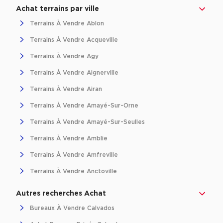
Achat de Bureaux à Rennes
Achat terrains par ville
Terrains À Vendre Ablon
Collections de Bureaux
Terrains À Vendre Acqueville
Hôtels particuliers
Terrains À Vendre Agy
Immeuble indépendant
Terrains À Vendre Aignerville
Bureaux certifiés - Environnement
Terrains À Vendre Airan
Immeuble de bureaux avec services
Terrains À Vendre Amayé-Sur-Orne
Location bureaux Bellecour - Cordeliers (Lyon)
Terrains À Vendre Amayé-Sur-Seulles
Haussmanniens
Terrains À Vendre Amblie
Terrains À Vendre Amfreville
Terrains À Vendre Anctoville
Location d'Entrepôts / Activités
Autres recherches Achat
Location d'Entrepôts / Activités à Aix-en-Provence
Bureaux À Vendre Calvados
Location d'Entrepôts / Activités à Saint-Priest