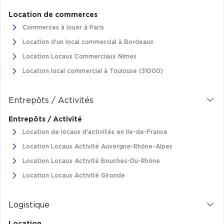
Location de commerces
Plateaux opérés
Commerces à louer à Paris
Plateaux opérés à Paris
Location d'un local commercial à Bordeaux
Plateaux opérés à Lyon
Location Locaux Commerciaux Nîmes
Plateaux opérés à Neuilly-sur-Seine
Location local commercial à Toulouse (31000)
Plateaux opérés à Saint-Ouen
Entrepôts / Activités
Plateaux opérés à Boulogne-Billancourt
Entrepôts / Activité
Collections Flex / Coworking
Location de locaux d'activités en Ile-de-France
Bureaux privés avec terrasse
Location Locaux Activité Auvergne-Rhône-Alpes
Location Locaux Activité Bouches-Du-Rhône
Location Locaux Activité Gironde
Guide & Conseils
Logistique
Livrets blancs & Études