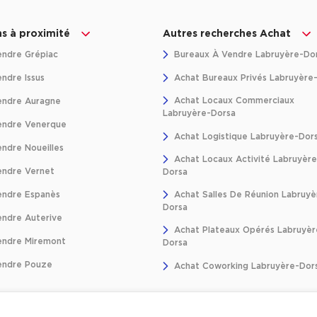
ns à proximité
Autres recherches Achat
endre Grépiac
Bureaux À Vendre Labruyère-Do
ndre Issus
Achat Bureaux Privés Labruyère
Achat Locaux Commerciaux
endre Auragne
Labruyère-Dorsa
endre Venerque
Achat Logistique Labruyère-Dor
ndre Noueilles
Achat Locaux Activité Labruyère
endre Vernet
Dorsa
endre Espanès
Achat Salles De Réunion Labruyè
Dorsa
endre Auterive
Achat Plateaux Opérés Labruyèr
endre Miremont
Dorsa
endre Pouze
Achat Coworking Labruyère-Dor