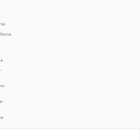
rsa
-Dorsa
sa
-
re-
e-
sa