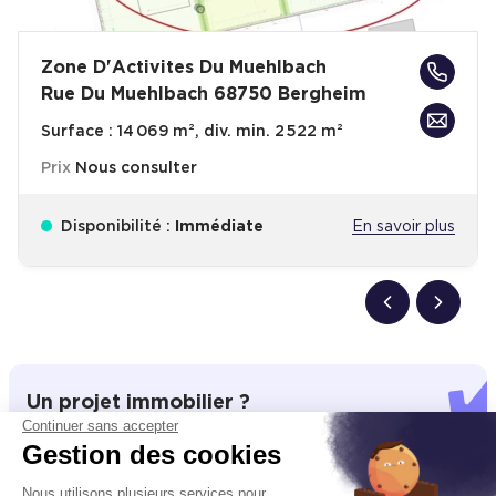
Zone D'Activites Du Muehlbach
Rue Du Muehlbach 68750 Bergheim
Surface :
14 069 m², div. min. 2 522 m²
Prix
Nous consulter
Disponibilité :
Immédiate
En savoir plus
Un projet immobilier ?
Continuer sans accepter
Vous souhaitez nous confier votre actif ?
Gestion des cookies
Cushman & Wakefield vous aide à optimiser
Nous utilisons plusieurs services pour
votre immobilier.