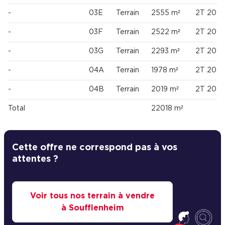
-
03E
Terrain
2555 m²
2T 202
-
03F
Terrain
2522 m²
2T 202
-
03G
Terrain
2293 m²
2T 202
-
04A
Terrain
1978 m²
2T 202
-
04B
Terrain
2019 m²
2T 202
Total
22018 m²
Cette offre ne correspond pas à vos
attentes ?
Voir tous nos terrain à vendre
à Soufflenheim