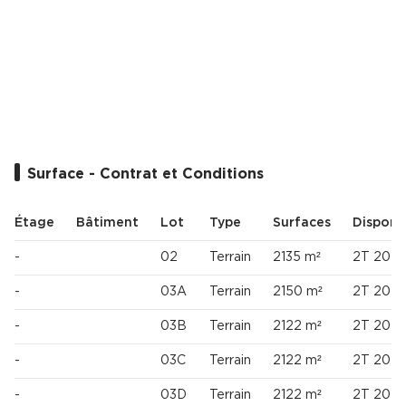
Cas Clients
Surface - Contrat et Conditions
Étage
Bâtiment
Lot
Type
Surfaces
Disponib
-
02
Terrain
2135 m²
2T 202
-
03A
Terrain
2150 m²
2T 202
-
03B
Terrain
2122 m²
2T 202
-
03C
Terrain
2122 m²
2T 202
-
03D
Terrain
2122 m²
2T 202