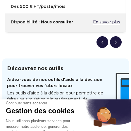
Dès
500 € HT/poste/mois
Disponibilité :
Nous consulter
En savoir plus
Découvrez nos outils
Aidez-vous de nos outils d'aide à la décision
pour trouver vos futurs locaux
Les outils d'aide à la décision pour permettre de
faire une simulation d'investissement, de
Continuer sans accepter
calculer la surface de vos futurs locaux ou
Gestion des cookies
d'estimer le temps de transport entre
différentes offres.
Nous utilisons plusieurs services pour
mesurer notre audience, générer des