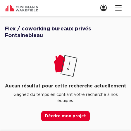
Nous contacter
Flex / coworking bureaux privés
Fontainebleau
Découvrez nos Aucune annonce pour flex / coworking bureaux privés 
Location de Bureaux
Location de Bureaux à Paris
Location de Bureaux à Lyon
Location de Bureaux à Marseille
Location de Bureaux à Rennes
Aucun résultat pour cette recherche actuellement
Gagnez du temps en confiant votre recherche à nos
Achat de Bureaux
équipes.
Achat de Bureaux à Paris
Décrire mon projet
Achat de Bureaux à Lyon
Achat de Bureaux à Marseille