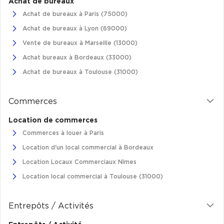
Achat de bureaux
Achat de bureaux à Paris (75000)
Collections de Logistique
Achat de bureaux à Lyon (69000)
Logistique urbaine
Vente de bureaux à Marseille (13000)
Entrepôts Messagerie
Achat bureaux à Bordeaux (33000)
Entrepôts logistique classe A
Achat de bureaux à Toulouse (31000)
Entrepôts XXL
Commerces
Location de commerces
Commerces à louer à Paris
Location de Commerces
Location d'un local commercial à Bordeaux
Location Locaux Commerciaux Nîmes
Location de Commerces à Paris
Location local commercial à Toulouse (31000)
Location de Commerces à Bordeaux
Location de Commerces à Toulouse
Entrepôts / Activités
Location de Commerces à Reims