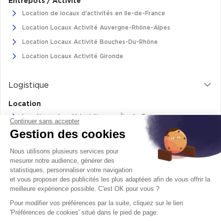
Entrepôts / Activité
Achat de Commerces
Location de locaux d'activités en Ile-de-France
Achat de Commerces à Nîmes
Location Locaux Activité Auvergne-Rhône-Alpes
Location Locaux Activité Bouches-Du-Rhône
Achat de Commerces à Toulouse
Location Locaux Activité Gironde
Achat de Commerces à Marseille
Achat de Commerces à Dijon
Logistique
Location
Location entrepôt logistique en Île-de-France
Continuer sans accepter
Gestion des cookies
Location entrepôt logistique Pas-de-Calais
Bureaux privés
Location de bâtiments logistiques en Auvergne-Rhône-Alpes
Nous utilisons plusieurs services pour
Bureaux privés à Paris
Location Logistique Bouches-Du-Rhône
mesurer notre audience, générer des
Bureaux privés à Lyon
statistiques, personnaliser votre navigation
et vous proposer des publicités les plus adaptées afin de vous offrir la
Bureaux privés à Marseille
meilleure expérience possible. C'est OK pour vous ?
Retrouvez-nous sur
Bureaux privés à Neuilly-sur-Seine
Pour modifier vos préférences par la suite, cliquez sur le lien
facebook
twitter
instagram
youtube
'Préférences de cookies' situé dans le pied de page.
Bureaux privés à Lille