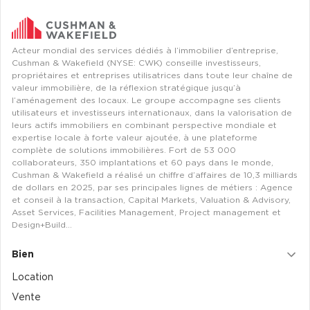
Achat de Bureaux à Rennes
Collections de Bureaux
Acteur mondial des services dédiés à l’immobilier d’entreprise,
Cushman & Wakefield (NYSE: CWK) conseille investisseurs,
Hôtels particuliers
propriétaires et entreprises utilisatrices dans toute leur chaîne de
Immeuble indépendant
valeur immobilière, de la réflexion stratégique jusqu’à
l’aménagement des locaux. Le groupe accompagne ses clients
Bureaux certifiés - Environnement
utilisateurs et investisseurs internationaux, dans la valorisation de
leurs actifs immobiliers en combinant perspective mondiale et
Immeuble de bureaux avec services
expertise locale à forte valeur ajoutée, à une plateforme
complète de solutions immobilières. Fort de 53 000
Location bureaux Bellecour - Cordeliers (Lyon)
collaborateurs, 350 implantations et 60 pays dans le monde,
Haussmanniens
Cushman & Wakefield a réalisé un chiffre d’affaires de 10,3 milliards
de dollars en 2025, par ses principales lignes de métiers : Agence
et conseil à la transaction, Capital Markets, Valuation & Advisory,
Asset Services, Facilities Management, Project management et
Design+Build…
Location d'Entrepôts / Activités
Bien
Location
Location d'Entrepôts / Activités à Aix-en-Provence
Vente
Location d'Entrepôts / Activités à Saint-Priest