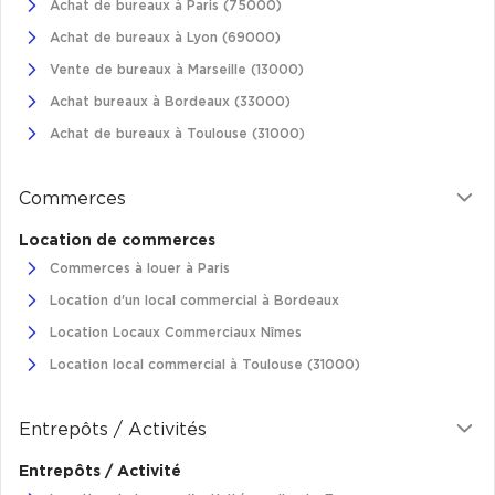
Achat de bureaux à Paris (75000)
Achat de bureaux à Lyon (69000)
Collections de Logistique
Vente de bureaux à Marseille (13000)
Logistique urbaine
Achat bureaux à Bordeaux (33000)
Entrepôts Messagerie
Achat de bureaux à Toulouse (31000)
Entrepôts logistique classe A
Entrepôts XXL
Commerces
Location de commerces
Commerces à louer à Paris
Location d'un local commercial à Bordeaux
Location de Commerces
Location Locaux Commerciaux Nîmes
Location de Commerces à Paris
Location local commercial à Toulouse (31000)
Location de Commerces à Bordeaux
Entrepôts / Activités
Location de Commerces à Toulouse
Location de Commerces à Reims
Entrepôts / Activité