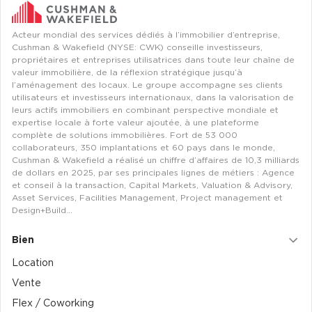
Achat de Bureaux à Rennes
Acteur mondial des services dédiés à l’immobilier d’entreprise,
Collections de Bureaux
Cushman & Wakefield (NYSE: CWK) conseille investisseurs,
propriétaires et entreprises utilisatrices dans toute leur chaîne de
Hôtels particuliers
valeur immobilière, de la réflexion stratégique jusqu’à
l’aménagement des locaux. Le groupe accompagne ses clients
Immeuble indépendant
utilisateurs et investisseurs internationaux, dans la valorisation de
leurs actifs immobiliers en combinant perspective mondiale et
Bureaux certifiés - Environnement
expertise locale à forte valeur ajoutée, à une plateforme
Immeuble de bureaux avec services
complète de solutions immobilières. Fort de 53 000
collaborateurs, 350 implantations et 60 pays dans le monde,
Location bureaux Bellecour - Cordeliers (Lyon)
Cushman & Wakefield a réalisé un chiffre d’affaires de 10,3 milliards
Haussmanniens
de dollars en 2025, par ses principales lignes de métiers : Agence
et conseil à la transaction, Capital Markets, Valuation & Advisory,
Asset Services, Facilities Management, Project management et
Design+Build…
Bien
Location d'Entrepôts / Activités
Location
Location d'Entrepôts / Activités à Aix-en-Provence
Vente
Location d'Entrepôts / Activités à Saint-Priest
Flex / Coworking