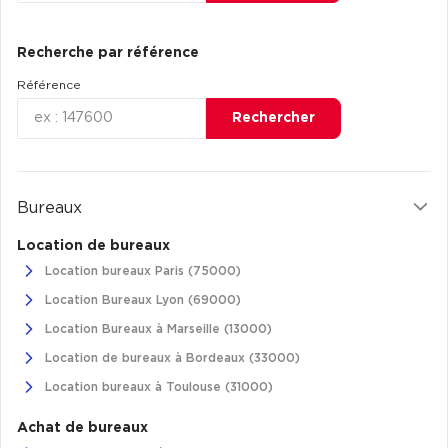
Entrepôts et Locaux d'activités - Programmes neufs
Recherche par référence
Référence
Rechercher
Location de plateformes Logistique
Location de plateformes Logistique à Aulnay-sous-Bois
Location de plateformes Logistique à Amiens
Bureaux
Location de plateformes Logistique à Marseille
Location de bureaux
Location de plateformes Logistique à Le Havre
Location bureaux Paris (75000)
Location Bureaux Lyon (69000)
Achat de plateformes Logistique
Location Bureaux à Marseille (13000)
Achat de plateformes Logistique en Bretagne
Location de bureaux à Bordeaux (33000)
Achat de plateformes Logistique à Lyon
Location bureaux à Toulouse (31000)
Achat de plateformes Logistique à Marseille
Achat de bureaux
Achat de plateformes Logistique à Dijon