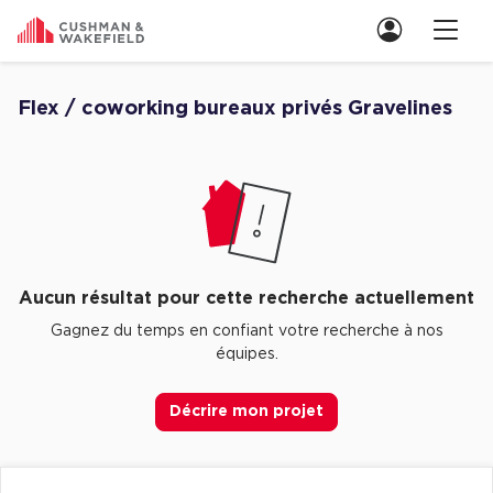
Nous contacter
Flex / coworking bureaux privés Gravelines
Découvrez nos Aucune annonce pour flex / coworking bureaux privés 
Location de Bureaux
Location de Bureaux à Paris
Location de Bureaux à Lyon
Location de Bureaux à Marseille
Aucun résultat pour cette recherche actuellement
Location de Bureaux à Rennes
Gagnez du temps en confiant votre recherche à nos
équipes.
Achat de Bureaux
Achat de Bureaux à Paris
Décrire mon projet
Achat de Bureaux à Lyon
Achat de Bureaux à Marseille