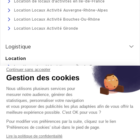
Location de locaux d'activités en Ile-de-France
Achat de Commerces
Location Locaux Activité Auvergne-Rhône-Alpes
Achat de Commerces à Nîmes
Location Locaux Activité Bouches-Du-Rhône
Achat de Commerces à Toulouse
Location Locaux Activité Gironde
Achat de Commerces à Marseille
Logistique
Achat de Commerces à Dijon
Location
Location entrepôt logistique en Île-de-France
Continuer sans accepter
Gestion des cookies
Location entrepôt logistique Pas-de-Calais
Location de bâtiments logistiques en Auvergne-Rhône-Alpes
Bureaux privés
Nous utilisons plusieurs services pour
Location Logistique Bouches-Du-Rhône
mesurer notre audience, générer des
Bureaux privés à Paris
statistiques, personnaliser votre navigation
et vous proposer des publicités les plus adaptées afin de vous offrir la
Bureaux privés à Lyon
meilleure expérience possible. C'est OK pour vous ?
Retrouvez-nous sur
Bureaux privés à Marseille
Pour modifier vos préférences par la suite, cliquez sur le lien
facebook
twitter
instagram
youtube
'Préférences de cookies' situé dans le pied de page.
Bureaux privés à Neuilly-sur-Seine
Lire la politique de confidentialité
Bureaux privés à Lille