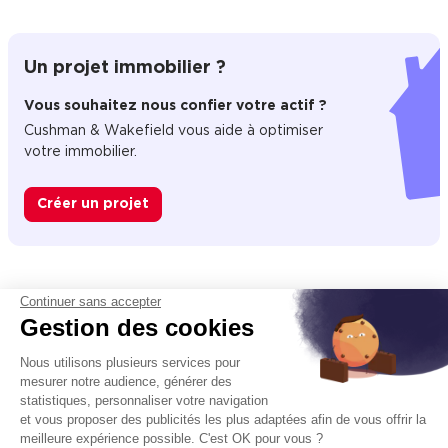
Un projet immobilier ?
Vous souhaitez nous confier votre actif ?
Cushman & Wakefield vous aide à optimiser
votre immobilier.
Créer un projet
Immobilier entreprise
Location Entrepôts / Activités
Cestas
Continuer sans accepter
Gestion des cookies
Nous utilisons plusieurs services pour
Acteur mondial des services dédiés à l’immobilier d’entreprise,
mesurer notre audience, générer des
Cushman & Wakefield (NYSE: CWK) conseille investisseurs,
statistiques, personnaliser votre navigation
propriétaires et entreprises utilisatrices dans toute leur chaîne de
et vous proposer des publicités les plus adaptées afin de vous offrir la
valeur immobilière, de la réflexion stratégique jusqu’à
meilleure expérience possible. C'est OK pour vous ?
l’aménagement des locaux. Le groupe accompagne ses clients