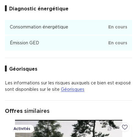
98 % de maisons et 2 % d'appartements.
Diagnostic énergétique
Il y a 19 commerces de proximité dont des commerces, des
restaurants et un hypermarché.
Il y a de nombreux espaces verts.
Consommation énergétique
En cours
Le quartier est situé à 19 km de Bordeaux ou 30 minutes en
voiture.
Émission GED
En cours
Géorisques
Les informations sur les risques auxquels ce bien est exposé
sont disponibles sur le site
Géorisques
Offres
similaires
Activités
Ajoute