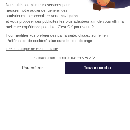
Nous utilisons plusieurs services pour
Location
mesurer notre audience, générer des
statistiques, personnaliser votre navigation
Vente
et vous proposer des publicités les plus adaptées afin de vous offrir la
Flex / Coworking
meilleure expérience possible. C'est OK pour vous ?
Nos collections
Pour modifier vos préférences par la suite, cliquez sur le lien
'Préférences de cookies' situé dans le pied de page.
Services
Lire la politique de confidentialité
Calculateur de surface
Consentements certifiés par
Simulateur d’investissement
Appeler
Nous contacter
Paramétrer
Tout accepter
Actualités
Axeptio consent
Plateforme de Gestion du Consentement : Personnalisez vos Options
Agences
Notre plateforme vous permet d'adapter et de gérer vos paramètres de 
Qui sommes-nous ?
Nos services
Nos valeurs
www.cushmanwakefield.com