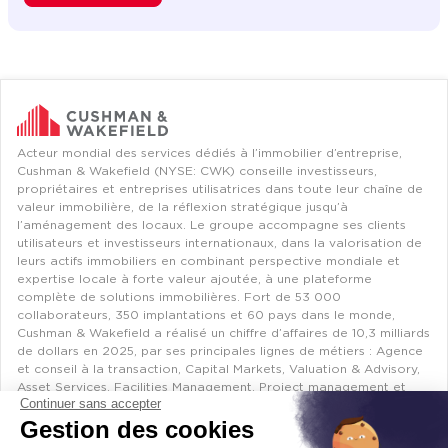
Immobilier entreprise
Location Entrepôts / Activités
Martillac
Acteur mondial des services dédiés à l’immobilier d’entreprise,
Cushman & Wakefield (NYSE: CWK) conseille investisseurs,
propriétaires et entreprises utilisatrices dans toute leur chaîne de
valeur immobilière, de la réflexion stratégique jusqu’à
l’aménagement des locaux. Le groupe accompagne ses clients
utilisateurs et investisseurs internationaux, dans la valorisation de
leurs actifs immobiliers en combinant perspective mondiale et
expertise locale à forte valeur ajoutée, à une plateforme
complète de solutions immobilières. Fort de 53 000
collaborateurs, 350 implantations et 60 pays dans le monde,
Cushman & Wakefield a réalisé un chiffre d’affaires de 10,3 milliards
de dollars en 2025, par ses principales lignes de métiers : Agence
et conseil à la transaction, Capital Markets, Valuation & Advisory,
Asset Services, Facilities Management, Project management et
Continuer sans accepter
Design+Build…
Gestion des cookies
Bien