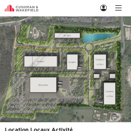
Nous contacter
Location de Bureaux
Location de Bureaux à Paris
Location de Bureaux à Lyon
Location de Bureaux à Marseille
Location de Bureaux à Rennes
Achat de Bureaux
Achat de Bureaux à Paris
Achat de Bureaux à Lyon
Achat de Bureaux à Marseille
Location Locaux Activité